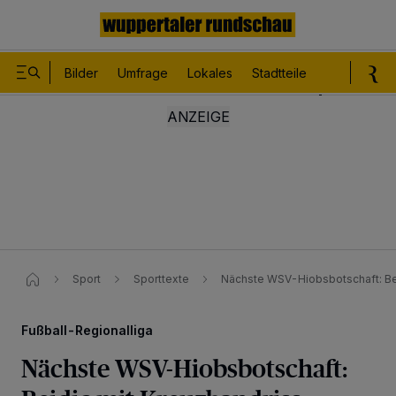
Bilder
Umfrage
Lokales
Stadtteile
Sport
Le
Sport
Sporttexte
Nächste WSV-Hiobsbotschaft: Bej
Fußball-Regionalliga
Nächste WSV-Hiobsbotschaft: