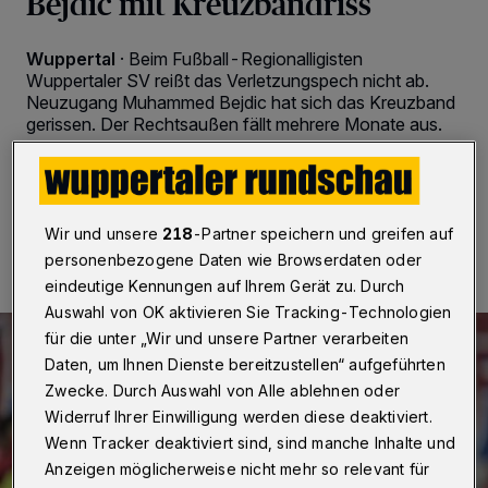
Bejdic mit Kreuzbandriss
Wuppertal
·
Beim Fußball-Regionalligisten
Wuppertaler SV reißt das Verletzungspech nicht ab.
Neuzugang Muhammed Bejdic hat sich das Kreuzband
gerissen. Der Rechtsaußen fällt mehrere Monate aus.
06.09.2024 , 11:01 Uhr
Eine Minute Lesezeit
Wir und unsere
218
-Partner speichern und greifen auf
personenbezogene Daten wie Browserdaten oder
eindeutige Kennungen auf Ihrem Gerät zu. Durch
Auswahl von OK aktivieren Sie Tracking-Technologien
für die unter „Wir und unsere Partner verarbeiten
Daten, um Ihnen Dienste bereitzustellen“ aufgeführten
Zwecke. Durch Auswahl von Alle ablehnen oder
Widerruf Ihrer Einwilligung werden diese deaktiviert.
Wenn Tracker deaktiviert sind, sind manche Inhalte und
Anzeigen möglicherweise nicht mehr so relevant für