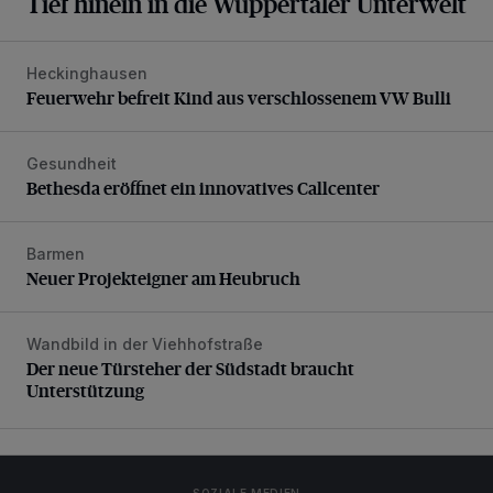
Tief hinein in die Wuppertaler Unterwelt
Heckinghausen
Feuerwehr befreit Kind aus verschlossenem VW Bulli
Feuerwehr befreit Kind aus verschlossenem VW Bulli
Gesundheit
Bethesda eröffnet ein innovatives Callcenter
Bethesda eröffnet ein innovatives Callcenter
Barmen
Neuer Projekteigner am Heubruch
Neuer Projekteigner am Heubruch
Wandbild in der Viehhofstraße
Der neue Türsteher der Südstadt braucht Unterstützung
Der neue Türsteher der Südstadt braucht
Unterstützung