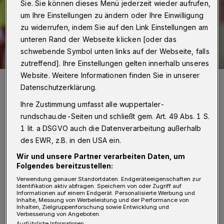
Sie. Sie können dieses Menü jederzeit wieder aufrufen,
um Ihre Einstellungen zu ändern oder Ihre Einwilligung
zu widerrufen, indem Sie auf den Link Einstellungen am
unteren Rand der Webseite klicken [oder das
schwebende Symbol unten links auf der Webseite, falls
zutreffend]. Ihre Einstellungen gelten innerhalb unseres
Website. Weitere Informationen finden Sie in unserer
Muhammed Bejdic nach seinem Treffer zum 2:1 gegen Fortuna
Köln.
Datenschutzerklärung.
Foto: Dirk Freund
Ihre Zustimmung umfasst alle wuppertaler-
rundschau.de-Seiten und schließt gem. Art. 49 Abs. 1 S.
1 lit. a DSGVO auch die Datenverarbeitung außerhalb
des EWR, z.B. in den USA ein.
Wir und unsere Partner verarbeiten Daten, um
Von Jörn Koldehoff
Folgendes bereitzustellen:
Verwendung genauer Standortdaten. Endgeräteeigenschaften zur
D
Identifikation aktiv abfragen. Speichern von oder Zugriff auf
as Unglück ereignete sich nach
Informationen auf einem Endgerät. Personalisierte Werbung und
Inhalte, Messung von Werbeleistung und der Performance von
Vereinsangaben im Training am
Inhalten, Zielgruppenforschung sowie Entwicklung und
Verbesserung von Angeboten.
Mittwoch (4. September 2024). Die
Ausführliche Informationen