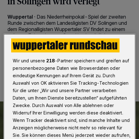
in Solingen wird verlegt
Wuppertal
·
Das Niederrheinpokal-Spiel der zweiten
Runde zwischen dem Landesligisten DV Solingen und
dem Regionalligisten Wuppertaler SV findet zu einem
späteren Zeitpunkt statt. Grund ist der tödliche
Anschlag am vergangenen Freitag (23. August 2024)
auf das Stadtfest in Solingen.
Wir und unsere
218
-Partner speichern und greifen auf
personenbezogene Daten wie Browserdaten oder
28.08.2024 , 18:10 Uhr
2 Minuten Lesezeit
eindeutige Kennungen auf Ihrem Gerät zu. Durch
Auswahl von OK aktivieren Sie Tracking-Technologien
für die unter „Wir und unsere Partner verarbeiten
Daten, um Ihnen Dienste bereitzustellen“ aufgeführten
Zwecke. Durch Auswahl von Alle ablehnen oder
Widerruf Ihrer Einwilligung werden diese deaktiviert.
Wenn Tracker deaktiviert sind, sind manche Inhalte und
Anzeigen möglicherweise nicht mehr so relevant für
Sie. Sie können dieses Menü jederzeit wieder aufrufen,