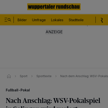
Bilder
Umfrage
Lokales
Stadtteile
Sport
Le
Sport
Sporttexte
Nach dem Anschlag: WSV-Pokalspi
Fußball-Pokal
Nach Anschlag: WSV-Pokalspiel