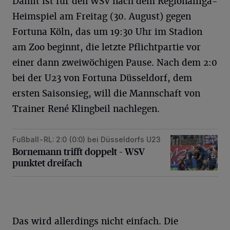
Damit ist für den WSV nach dem Regionalliga-
Heimspiel am Freitag (30. August) gegen
Fortuna Köln, das um 19:30 Uhr im Stadion
am Zoo beginnt, die letzte Pflichtpartie vor
einer dann zweiwöchigen Pause. Nach dem 2:0
bei der U23 von Fortuna Düsseldorf, dem
ersten Saisonsieg, will die Mannschaft von
Trainer René Klingbeil nachlegen.
Fußball-RL: 2:0 (0:0) bei Düsseldorfs U23
Bornemann trifft doppelt – WSV punktet dreifach
Bornemann trifft doppelt – WSV
punktet dreifach
Das wird allerdings nicht einfach. Die