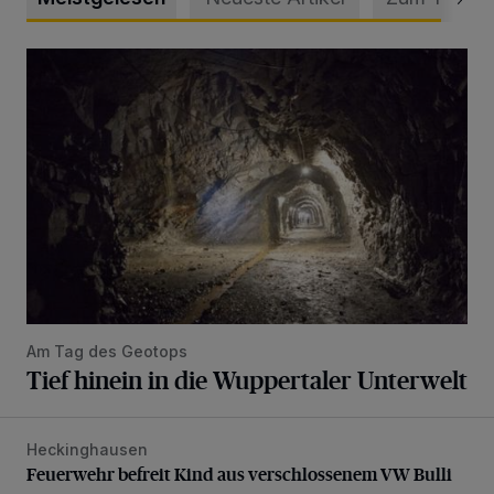
Tief hinein in die Wuppertaler Unterwelt
Am Tag des Geotops
Tief hinein in die Wuppertaler Unterwelt
Heckinghausen
Feuerwehr befreit Kind aus verschlossenem VW Bulli
Feuerwehr befreit Kind aus verschlossenem VW Bulli