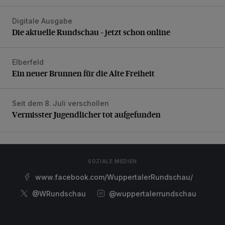
Digitale Ausgabe
Die aktuelle Rundschau – jetzt schon online
Die aktuelle Rundschau – jetzt schon online
Elberfeld
Ein neuer Brunnen für die Alte Freiheit
Ein neuer Brunnen für die Alte Freiheit
Seit dem 8. Juli verschollen
Vermisster Jugendlicher tot aufgefunden
Vermisster Jugendlicher tot aufgefunden
SOZIALE MEDIEN
www.facebook.com/WuppertalerRundschau/
@WRundschau
@wuppertalerrundschau