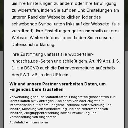
um Ihre Einstellungen zu ändern oder Ihre Einwilligung
zu widerrufen, indem Sie auf den Link Einstellungen am
unteren Rand der Webseite klicken [oder das
schwebende Symbol unten links auf der Webseite, falls
zutreffend]. Ihre Einstellungen gelten innerhalb unseres
Website. Weitere Informationen finden Sie in unserer
Datenschutzerklärung.
Ihre Zustimmung umfasst alle wuppertaler-
WSV-Trainer René Klinbeil reist mit seinem Team später in die
Nachbarstadt.
rundschau.de-Seiten und schließt gem. Art. 49 Abs. 1 S.
Foto: Dirk Freund
1 lit. a DSGVO auch die Datenverarbeitung außerhalb
des EWR, z.B. in den USA ein.
Wir und unsere Partner verarbeiten Daten, um
Folgendes bereitzustellen:
Verwendung genauer Standortdaten. Endgeräteeigenschaften zur
D
Identifikation aktiv abfragen. Speichern von oder Zugriff auf
er Fußballverband Niederrhein hatte die
Informationen auf einem Endgerät. Personalisierte Werbung und
Inhalte, Messung von Werbeleistung und der Performance von
Partie eigentlich für Sonntag (8.
Inhalten, Zielgruppenforschung sowie Entwicklung und
Verbesserung von Angeboten.
September 2024) um 15 Uhr auf dem
Ausführliche Informationen