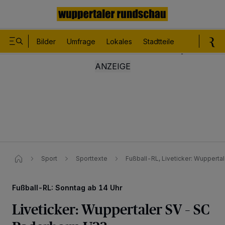
Bilder
Umfrage
Lokales
Stadtteile
Sport
Le
Sport
Sporttexte
Fußball-RL, Liveticker: Wupperta
Fußball-RL: Sonntag ab 14 Uhr
Liveticker: Wuppertaler SV – SC