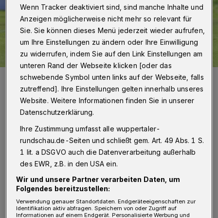
Wenn Tracker deaktiviert sind, sind manche Inhalte und
Anzeigen möglicherweise nicht mehr so relevant für
Sie. Sie können dieses Menü jederzeit wieder aufrufen,
um Ihre Einstellungen zu ändern oder Ihre Einwilligung
zu widerrufen, indem Sie auf den Link Einstellungen am
unteren Rand der Webseite klicken [oder das
schwebende Symbol unten links auf der Webseite, falls
Szene mit Niek Munsters.
Foto: Dirk Freund
zutreffend]. Ihre Einstellungen gelten innerhalb unseres
Website. Weitere Informationen finden Sie in unserer
Datenschutzerklärung.
Ihre Zustimmung umfasst alle wuppertaler-
rundschau.de-Seiten und schließt gem. Art. 49 Abs. 1 S.
Von Jörn Koldehoff
1 lit. a DSGVO auch die Datenverarbeitung außerhalb
des EWR, z.B. in den USA ein.
N
ach den Samstag-Partien des vierten
Wir und unsere Partner verarbeiten Daten, um
Folgendes bereitzustellen:
Spieltags ist der WSV ans Tabellenende
Verwendung genauer Standortdaten. Endgeräteeigenschaften zur
gerutscht. Sowohl das bisherige Schlusslicht
Identifikation aktiv abfragen. Speichern von oder Zugriff auf
Informationen auf einem Endgerät. Personalisierte Werbung und