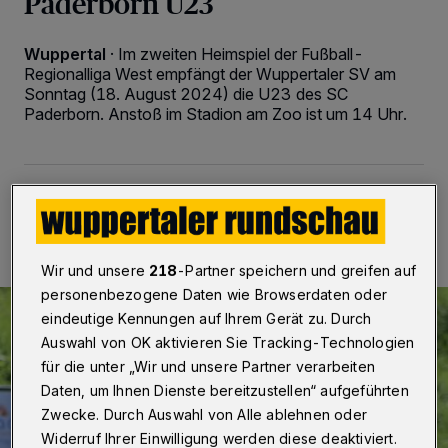
Paderborn U23
Wuppertal
·
Im zweiten Heimspiel der Fußball-
Regionalliga West empfängt der Wuppertaler SV am
Sonntag (18. August 2024) die U23 des SC
Paderborn. Anstoß im Stadion am Zoo ist um 14 Uhr.
18.08.2024 , 08:30 Uhr
2 Minuten Lesezeit
Wir und unsere
218
-Partner speichern und greifen auf
personenbezogene Daten wie Browserdaten oder
eindeutige Kennungen auf Ihrem Gerät zu. Durch
Auswahl von OK aktivieren Sie Tracking-Technologien
für die unter „Wir und unsere Partner verarbeiten
Daten, um Ihnen Dienste bereitzustellen“ aufgeführten
Zwecke. Durch Auswahl von Alle ablehnen oder
Widerruf Ihrer Einwilligung werden diese deaktiviert.