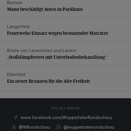
Barmen
Mann beschädigt Autos in Parkhaus
Mann beschädigt Autos in Parkhaus
Langerfeld
Feuerwehr-Einsatz wegen brennender Matratze
Feuerwehr-Einsatz wegen brennender Matratze
Briefe von Leserinnen und Lesern
„Stoßdämpfertest mit Unterbodenbehandlung“
„Stoßdämpfertest mit Unterbodenbehandlung“
Elberfeld
Ein neuer Brunnen für die Alte Freiheit
Ein neuer Brunnen für die Alte Freiheit
SOZIALE MEDIEN
www.facebook.com/WuppertalerRundschau/
@WRundschau
@wuppertalerrundschau