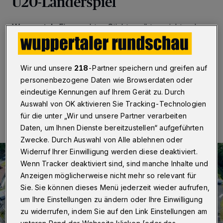
U20-Länderspiel
Wuppertal
·
Einen echten Stichtag gibt es nicht – aber
fest steht: Das Stadion am Zoo wird im Sommer 100
Jahre alt. Die Stadt feiert das mit einem vielseitigem
Programm und einem U20-Länderspiel als Zugabe.
Wir und unsere
218
-Partner speichern und greifen auf
personenbezogene Daten wie Browserdaten oder
eindeutige Kennungen auf Ihrem Gerät zu. Durch
17.08.2024 , 11:00 Uhr
Eine Minute Lesezeit
Auswahl von OK aktivieren Sie Tracking-Technologien
für die unter „Wir und unsere Partner verarbeiten
Daten, um Ihnen Dienste bereitzustellen“ aufgeführten
Zwecke. Durch Auswahl von Alle ablehnen oder
Widerruf Ihrer Einwilligung werden diese deaktiviert.
Wenn Tracker deaktiviert sind, sind manche Inhalte und
Anzeigen möglicherweise nicht mehr so relevant für
Sie. Sie können dieses Menü jederzeit wieder aufrufen,
um Ihre Einstellungen zu ändern oder Ihre Einwilligung
zu widerrufen, indem Sie auf den Link Einstellungen am