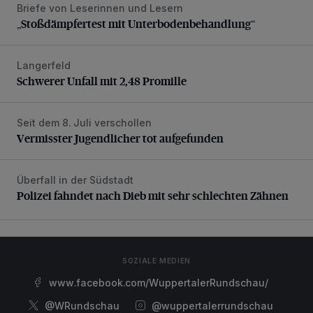
Briefe von Leserinnen und Lesern
„Stoßdämpfertest mit Unterbodenbehandlung“
„Stoßdämpfertest mit Unterbodenbehandlung“
Langerfeld
Schwerer Unfall mit 2,48 Promille
Schwerer Unfall mit 2,48 Promille
Seit dem 8. Juli verschollen
Vermisster Jugendlicher tot aufgefunden
Vermisster Jugendlicher tot aufgefunden
Überfall in der Südstadt
Polizei fahndet nach Dieb mit sehr schlechten Zähnen
Polizei fahndet nach Dieb mit sehr schlechten Zähnen
SOZIALE MEDIEN
www.facebook.com/WuppertalerRundschau/
@WRundschau
@wuppertalerrundschau