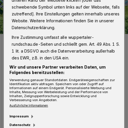
unteren Rand der Webseite klicken [oder das
schwebende Symbol unten links auf der Webseite, falls
zutreffend]. Ihre Einstellungen gelten innerhalb unseres
Website. Weitere Informationen finden Sie in unserer
Datenschutzerklärung.
Ihre Zustimmung umfasst alle wuppertaler-
Zum 100. Geburtstag geht es im zuletzt ordentlich aufgehübschten
rundschau.de-Seiten und schließt gem. Art. 49 Abs. 1 S.
Stadion am Zoo Ende September rund.
Foto: GMW/Frank Buetz
1 lit. a DSGVO auch die Datenverarbeitung außerhalb
des EWR, z.B. in den USA ein.
Wir und unsere Partner verarbeiten Daten, um
Folgendes bereitzustellen:
Verwendung genauer Standortdaten. Endgeräteeigenschaften zur
D
Identifikation aktiv abfragen. Speichern von oder Zugriff auf
ie Jubiläums-Sause startet am 27.
Informationen auf einem Endgerät. Personalisierte Werbung und
Inhalte, Messung von Werbeleistung und der Performance von
September 2024 mit einem
Inhalten, Zielgruppenforschung sowie Entwicklung und
Verbesserung von Angeboten.
Fußballtraining, zu dem der WSV vormittags
Ausführliche Informationen
Teilnehmer-Teams der WSW-Mini-EM und
Impressum
des Sparkassen-Cups der Grundschulen
Datenschutz