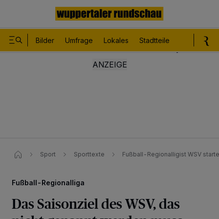
Bilder
Umfrage
Lokales
Stadtteile
Sport
Le
Sport
Sporttexte
Fußball-Regionalligist WSV starte
Fußball-Regionalliga
Das Saisonziel des WSV, das