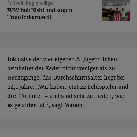
Fußball-Regionalliga
WSV holt Nishi und stoppt Transferkarussell
WSV holt Nishi und stoppt
Transferkarussell
Inklusive der vier eigenen A-Jugendlichen
beinhaltet der Kader nicht weniger als 20
Neuzugänge, das Durchschnittsalter liegt bei
24,1 Jahre. „Wir haben jetzt 22 Feldspieler und
drei Torhüter – und sind sehr zufrieden, wie
es gelaufen ist“, sagt Manno.