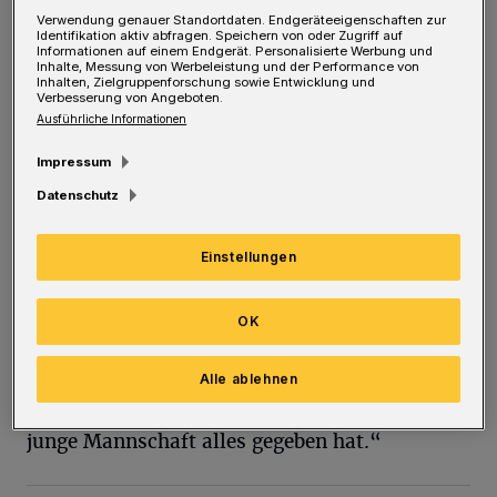
D
Verwendung genauer Standortdaten. Endgeräteeigenschaften zur
Identifikation aktiv abfragen. Speichern von oder Zugriff auf
er WSV liegt damit auf Augenhöhe mit
Informationen auf einem Endgerät. Personalisierte Werbung und
Inhalte, Messung von Werbeleistung und der Performance von
dem 1. FC Bocholt (8) sowie dem SV
Inhalten, Zielgruppenforschung sowie Entwicklung und
Verbesserung von Angeboten.
Rödinghausen und RW Oberhausen (7). „Ich
Ausführliche Informationen
weiß gar nicht, ob wir ein Saisonziel ausgeben
Impressum
müssen, das an einen Tabellenplatz
Datenschutz
festzumachen ist“, meint der Sportliche Leiter
Gaetano Manno, nachdem der WSV zuletzt auf
Einstellungen
den Rängen 3, 2 und 3 gelandet war. Denn:
„Wir haben ja einen großen Umbruch hinter
OK
uns. Klar ist: Wir möchten so erfolgreich wie
möglich sein und dass die Fans, die ins
Alle ablehnen
Stadion am Zoo kommen, sagen, dass unsere
junge Mannschaft alles gegeben hat.“