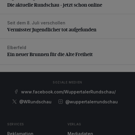
Die aktuelle Rundschau – jetzt schon online
Seit dem 8. Juli verschollen
Vermisster Jugendlicher tot aufgefunden
Vermisster Jugendlicher tot aufgefunden
Elberfeld
Ein neuer Brunnen für die Alte Freiheit
Ein neuer Brunnen für die Alte Freiheit
SOZIALE MEDIEN
www.facebook.com/WuppertalerRundschau/
@WRundschau
@wuppertalerrundschau
SERVICES
VERLAG
Reklamation
Mediadaten