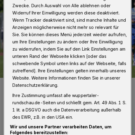
Zwecke. Durch Auswahl von Alle ablehnen oder
Widerruf Ihrer Einwilligung werden diese deaktiviert.
Wenn Tracker deaktiviert sind, sind manche Inhalte und
Anzeigen möglicherweise nicht mehr so relevant für
Sie. Sie können dieses Menü jederzeit wieder aufrufen,
um Ihre Einstellungen zu ändern oder Ihre Einwilligung
zu widerrufen, indem Sie auf den Link Einstellungen am
unteren Rand der Webseite klicken [oder das
schwebende Symbol unten links auf der Webseite, falls
zutreffend]. Ihre Einstellungen gelten innerhalb unseres
Website. Weitere Informationen finden Sie in unserer
Kevin Hagemann (mit Ball) dürfte einen Stammplatz sicher haben.
Datenschutzerklärung.
Foto: Dirk Freund
Ihre Zustimmung umfasst alle wuppertaler-
rundschau.de-Seiten und schließt gem. Art. 49 Abs. 1 S.
1 lit. a DSGVO auch die Datenverarbeitung außerhalb
des EWR, z.B. in den USA ein.
Wir und unsere Partner verarbeiten Daten, um
Von Jörn Koldehoff
Folgendes bereitzustellen: