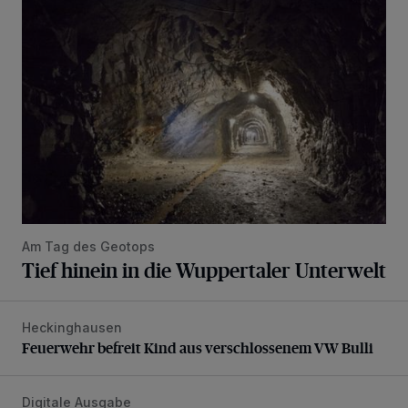
Tief hinein in die Wuppertaler Unterwelt
Am Tag des Geotops
Tief hinein in die Wuppertaler Unterwelt
Heckinghausen
Feuerwehr befreit Kind aus verschlossenem VW Bulli
Feuerwehr befreit Kind aus verschlossenem VW Bulli
Digitale Ausgabe
Die aktuelle Rundschau – jetzt schon online