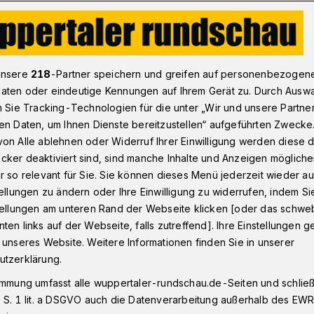
ßball-Regionalligist WSV gewinnt Test gegen Ennepetal 4:2
unsere
218
-Partner speichern und greifen auf personenbezogen
aten oder eindeutige Kennungen auf Ihrem Gerät zu. Durch Ausw
n Sie Tracking-Technologien für die unter „Wir und unsere Partne
n TuS Ennepetal
en Daten, um Ihnen Dienste bereitzustellen“ aufgeführten Zwecke
une, aber Sorge um
on Alle ablehnen oder Widerruf Ihrer Einwilligung werden diese de
cker deaktiviert sind, sind manche Inhalte und Anzeigen möglich
r so relevant für Sie. Sie können dieses Menü jederzeit wieder au
tellungen zu ändern oder Ihre Einwilligung zu widerrufen, indem Si
stellungen am unteren Rand der Webseite klicken [oder das schw
ten links auf der Webseite, falls zutreffend]. Ihre Einstellungen g
r dem Saisonstart hat der Fußball-
 unseres Website. Weitere Informationen finden Sie in unserer
 SV am Samstagnachmittag (6. Juli 2024)
utzerklärung.
stfalen-Oberligisten TuS Ennepetal mit
immung umfasst alle wuppertaler-rundschau.de-Seiten und schließt
eden. Zur Oberbergischen Straße kamen
 S. 1 lit. a DSGVO auch die Datenverarbeitung außerhalb des EWR, 