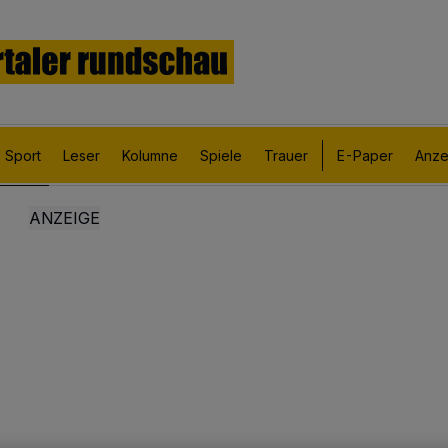
Sport
Leser
Kolumne
Spiele
Trauer
E-Paper
Anze