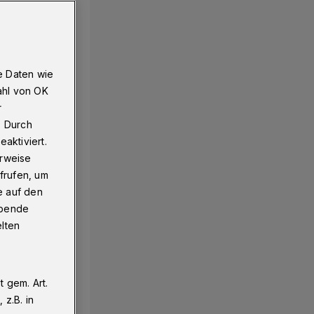
e Daten wie
ahl von OK
r
. Durch
aktiviert.
erweise
frufen, um
e auf den
ebende
elten
 gem. Art.
z.B. in