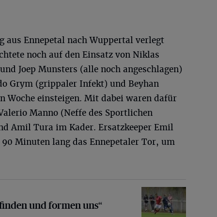
tig aus Ennepetal nach Wuppertal verlegt
htete noch auf den Einsatz von Niklas
und Joep Munsters (alle noch angeschlagen)
o Grym (grippaler Infekt) und Beyhan
 Woche einsteigen. Mit dabei waren dafür
alerio Manno (Neffe des Sportlichen
d Amil Tura im Kader. Ersatzkeeper Emil
“ 90 Minuten lang das Ennepetaler Tor, um
 und formen uns“
 finden und formen uns“