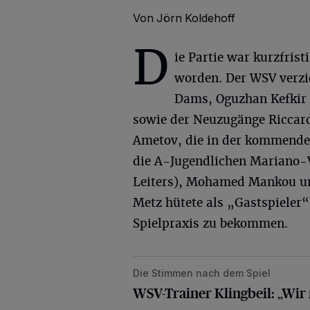
Von Jörn Koldehoff
D
ie Partie war kurzfris
worden. Der WSV verzic
Dams, Oguzhan Kefkir 
sowie der Neuzugänge Riccard
Ametov, die in der kommenden
die A-Jugendlichen Mariano-V
Leiters), Mohamed Mankou un
Metz hütete als „Gastspieler
Spielpraxis zu bekommen.
Die Stimmen nach dem Spiel
WSV-Trainer Klingbeil: „Wir finden
WSV-Trainer Klingbeil: „Wir