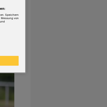
en:
gen. Speichern
e, Messung von
 und