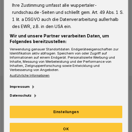
Lichtscheid sind die Straßen weiß, auf der
Ihre Zustimmung umfasst alle wuppertaler-
Talachse dagegen weitestgehend geräumt. Auf
rundschau.de-Seiten und schließt gem. Art. 49 Abs. 1 S.
1 lit. a DSGVO auch die Datenverarbeitung außerhalb
den Autobahnen A1 und A46 fließt der Verkehr
des EWR, z.B. in den USA ein.
zurzeit.
Wir und unsere Partner verarbeiten Daten, um
Folgendes bereitzustellen:
Wintereinbruch in Wuppertal
Erster Schnee sorgt für erhebliche Verkehrsprobleme
Verwendung genauer Standortdaten. Endgeräteeigenschaften zur
Erster Schnee sorgt für erhebliche
Identifikation aktiv abfragen. Speichern von oder Zugriff auf
Informationen auf einem Endgerät. Personalisierte Werbung und
Verkehrsprobleme
Inhalte, Messung von Werbeleistung und der Performance von
Inhalten, Zielgruppenforschung sowie Entwicklung und
Verbesserung von Angeboten.
Ausführliche Informationen
Impressum
Datenschutz
Wie angekündigt, arbeitet der ESW die Straßen
nach Priorität ab. Vorrang haben unter
Einstellungen
anderem zunächst die Hauptverkehrsstrecken
und für Rettungsdienste wichtige
OK