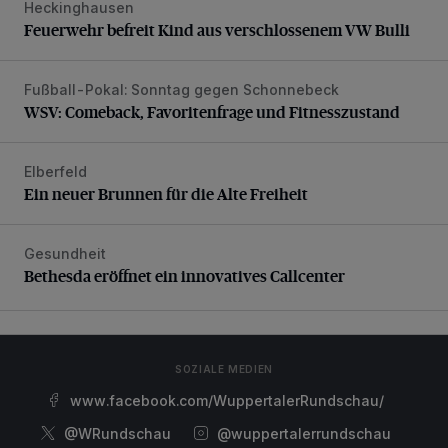
Heckinghausen
Feuerwehr befreit Kind aus verschlossenem VW Bulli
Feuerwehr befreit Kind aus verschlossenem VW Bulli
Fußball-Pokal: Sonntag gegen Schonnebeck
WSV: Comeback, Favoritenfrage und Fitnesszustand
WSV: Comeback, Favoritenfrage und Fitnesszustand
Elberfeld
Ein neuer Brunnen für die Alte Freiheit
Ein neuer Brunnen für die Alte Freiheit
Gesundheit
Bethesda eröffnet ein innovatives Callcenter
Bethesda eröffnet ein innovatives Callcenter
SOZIALE MEDIEN
www.facebook.com/WuppertalerRundschau/
@WRundschau
@wuppertalerrundschau