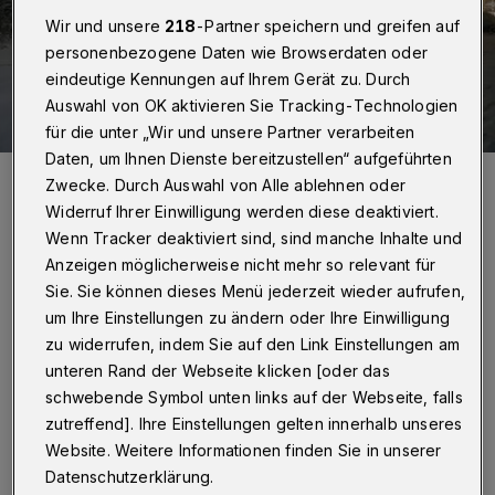
Wir und unsere
218
-Partner speichern und greifen auf
personenbezogene Daten wie Browserdaten oder
eindeutige Kennungen auf Ihrem Gerät zu. Durch
Auswahl von OK aktivieren Sie Tracking-Technologien
für die unter „Wir und unsere Partner verarbeiten
Daten, um Ihnen Dienste bereitzustellen“ aufgeführten
Bild aus Ronsdorf.
Zwecke. Durch Auswahl von Alle ablehnen oder
Foto: Christoph Petersen
Widerruf Ihrer Einwilligung werden diese deaktiviert.
Wenn Tracker deaktiviert sind, sind manche Inhalte und
Anzeigen möglicherweise nicht mehr so relevant für
Sie. Sie können dieses Menü jederzeit wieder aufrufen,
um Ihre Einstellungen zu ändern oder Ihre Einwilligung
D
er Eigenbetrieb Straßenreinigung (ESW)
zu widerrufen, indem Sie auf den Link Einstellungen am
unteren Rand der Webseite klicken [oder das
ist mit allen verfügbaren Fahrzeugen
schwebende Symbol unten links auf der Webseite, falls
seit der Nacht auf den Straßen unterwegs. Seit
zutreffend]. Ihre Einstellungen gelten innerhalb unseres
5:30 Uhr sind auch die Kolonnen im Einsatz,
Website. Weitere Informationen finden Sie in unserer
die per Hand die Bürgersteige streuen. Auf
Datenschutzerklärung.