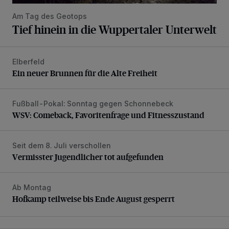
Am Tag des Geotops
Tief hinein in die Wuppertaler Unterwelt
Elberfeld
Ein neuer Brunnen für die Alte Freiheit
Ein neuer Brunnen für die Alte Freiheit
Fußball-Pokal: Sonntag gegen Schonnebeck
WSV: Comeback, Favoritenfrage und Fitnesszustand
WSV: Comeback, Favoritenfrage und Fitnesszustand
Seit dem 8. Juli verschollen
Vermisster Jugendlicher tot aufgefunden
Vermisster Jugendlicher tot aufgefunden
Ab Montag
Hofkamp teilweise bis Ende August gesperrt
Hofkamp teilweise bis Ende August gesperrt