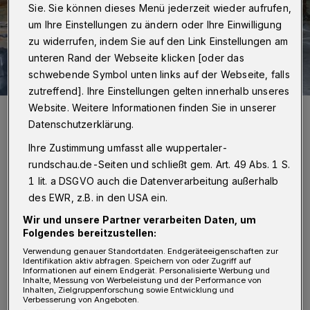
Sie. Sie können dieses Menü jederzeit wieder aufrufen,
um Ihre Einstellungen zu ändern oder Ihre Einwilligung
zu widerrufen, indem Sie auf den Link Einstellungen am
unteren Rand der Webseite klicken [oder das
schwebende Symbol unten links auf der Webseite, falls
zutreffend]. Ihre Einstellungen gelten innerhalb unseres
Website. Weitere Informationen finden Sie in unserer
Eines der Salzlager des ESW.
Datenschutzerklärung.
Foto: Christoph Petersen
Ihre Zustimmung umfasst alle wuppertaler-
rundschau.de-Seiten und schließt gem. Art. 49 Abs. 1 S.
1 lit. a DSGVO auch die Datenverarbeitung außerhalb
des EWR, z.B. in den USA ein.
S
o sagen die Meteorologinnen und
Wir und unsere Partner verarbeiten Daten, um
Meteorologen für das Stadtgebiet
Folgendes bereitzustellen:
Verwendung genauer Standortdaten. Endgeräteeigenschaften zur
Schneefall an, der bei Temperaturen um den
Identifikation aktiv abfragen. Speichern von oder Zugriff auf
Informationen auf einem Endgerät. Personalisierte Werbung und
Gefrierpunkt gegen 4 Uhr einsetzen soll und
Inhalte, Messung von Werbeleistung und der Performance von
Inhalten, Zielgruppenforschung sowie Entwicklung und
bis zum Morgen anhält. Anschließend steigt
Verbesserung von Angeboten.