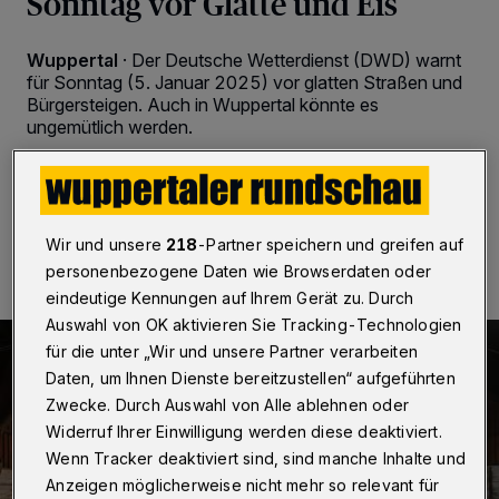
Sonntag vor Glätte und Eis
Wuppertal
·
Der Deutsche Wetterdienst (DWD) warnt
für Sonntag (5. Januar 2025) vor glatten Straßen und
Bürgersteigen. Auch in Wuppertal könnte es
ungemütlich werden.
04.01.2025 , 21:04 Uhr
Eine Minute Lesezeit
Wir und unsere
218
-Partner speichern und greifen auf
personenbezogene Daten wie Browserdaten oder
eindeutige Kennungen auf Ihrem Gerät zu. Durch
Auswahl von OK aktivieren Sie Tracking-Technologien
für die unter „Wir und unsere Partner verarbeiten
Daten, um Ihnen Dienste bereitzustellen“ aufgeführten
Zwecke. Durch Auswahl von Alle ablehnen oder
Widerruf Ihrer Einwilligung werden diese deaktiviert.
Wenn Tracker deaktiviert sind, sind manche Inhalte und
Anzeigen möglicherweise nicht mehr so relevant für