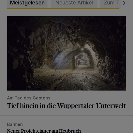
Meistgelesen
Neueste Artikel
Zum Thema
Tief hinein in die Wuppertaler Unterwelt
Am Tag des Geotops
Tief hinein in die Wuppertaler Unterwelt
Barmen
Neuer Projekteigner am Heubruch
Neuer Projekteigner am Heubruch