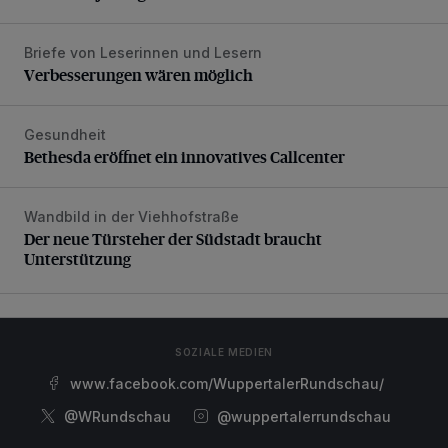
Briefe von Leserinnen und Lesern
Verbesserungen wären möglich
Verbesserungen wären möglich
Gesundheit
Bethesda eröffnet ein innovatives Callcenter
Bethesda eröffnet ein innovatives Callcenter
Wandbild in der Viehhofstraße
Der neue Türsteher der Südstadt braucht Unterstützung
Der neue Türsteher der Südstadt braucht
Unterstützung
SOZIALE MEDIEN
www.facebook.com/WuppertalerRundschau/
@WRundschau
@wuppertalerrundschau