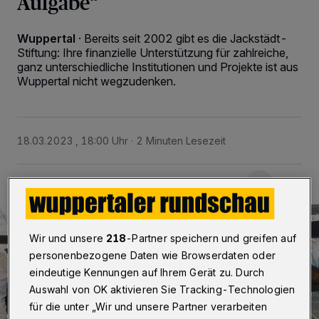
Aufgabe“
Wuppertal
·
Bereits seit 2002 gibt es die Jackstädt-
Stiftung: Ihre finanzielle Unterstützung für zahlreiche,
ganz unterschiedliche Institutionen und Projekte ist aus
Wuppertal nicht wegzudenken.
18.03.2023 , 18:00 Uhr
2 Minuten Lesezeit
Wir und unsere
218
-Partner speichern und greifen auf
personenbezogene Daten wie Browserdaten oder
eindeutige Kennungen auf Ihrem Gerät zu. Durch
Auswahl von OK aktivieren Sie Tracking-Technologien
für die unter „Wir und unsere Partner verarbeiten