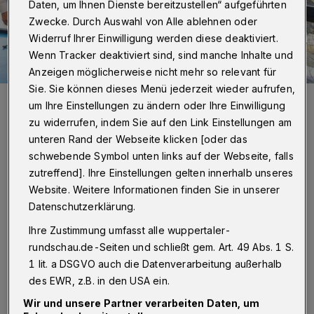
Daten, um Ihnen Dienste bereitzustellen“ aufgeführten
Zwecke. Durch Auswahl von Alle ablehnen oder
Widerruf Ihrer Einwilligung werden diese deaktiviert.
Wenn Tracker deaktiviert sind, sind manche Inhalte und
Anzeigen möglicherweise nicht mehr so relevant für
Sie. Sie können dieses Menü jederzeit wieder aufrufen,
Das 2022er-Bilanz-Gespräch der Jackstädt-Stiftung fand in der
um Ihre Einstellungen zu ändern oder Ihre Einwilligung
Junior Uni statt: Michaela Steffen und Marc Kanzler (li.) vom
Stiftungsvorstand mit Ex-Oberbürgermeister Peter Jung, dem
zu widerrufen, indem Sie auf den Link Einstellungen am
Vorsitzenden des Stiftungskuratoriums „Kultur und Soziales in
unteren Rand der Webseite klicken [oder das
Wuppertal“.
schwebende Symbol unten links auf der Webseite, falls
Foto: Wuppertaler Rundschau
zutreffend]. Ihre Einstellungen gelten innerhalb unseres
Website. Weitere Informationen finden Sie in unserer
Datenschutzerklärung.
Ihre Zustimmung umfasst alle wuppertaler-
Von Stefan Seitz
rundschau.de-Seiten und schließt gem. Art. 49 Abs. 1 S.
1 lit. a DSGVO auch die Datenverarbeitung außerhalb
J
des EWR, z.B. in den USA ein.
etzt hat das Kuratorium „Kultur und
Wir und unsere Partner verarbeiten Daten, um
Soziales“, das sich ausschließlich auf