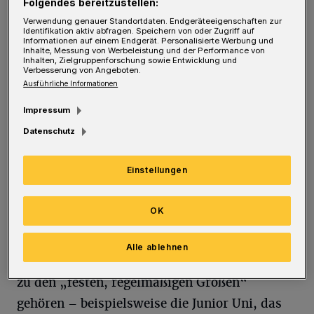
Folgendes bereitzustellen:
Wuppertal konzentriert (es gibt zwei weitere
Verwendung genauer Standortdaten. Endgeräteeigenschaften zur
Identifikation aktiv abfragen. Speichern von oder Zugriff auf
Kuratorien für betriebswirtschaftliche und
Informationen auf einem Endgerät. Personalisierte Werbung und
Inhalte, Messung von Werbeleistung und der Performance von
medizinische Forschung im
Inhalten, Zielgruppenforschung sowie Entwicklung und
Verbesserung von Angeboten.
deutschsprachigen Raum), seinen Bericht für
Ausführliche Informationen
das Jahr 2022 vorgestellt. 700.000 Euro
Impressum
standen zur Verfügung: Erwirtschaftet wird
Datenschutz
dieses Geld nur aus den Erträgen des
Stiftungsvermögens, das selbst unangetastet
Einstellungen
bleiben muss. Etwa 150 Anträge auf Förderung
gab es – eine Zahl, die jedes Jahr ungefähr
OK
gleich groß ist.
Alle ablehnen
Unterstützt hat die Stiftung Einrichtungen, die
zu den „festen, regelmäßigen Größen“
gehören – beispielsweise die Junior Uni, das