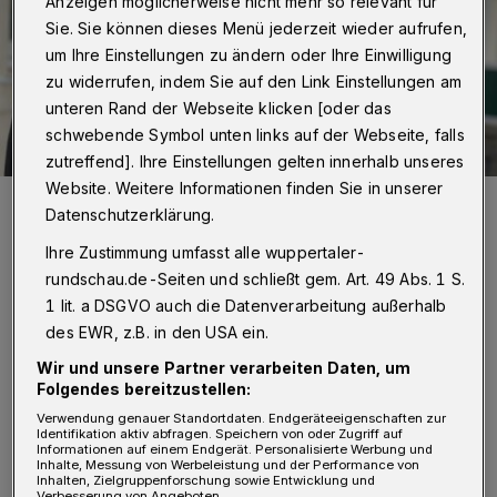
Anzeigen möglicherweise nicht mehr so relevant für
Sie. Sie können dieses Menü jederzeit wieder aufrufen,
um Ihre Einstellungen zu ändern oder Ihre Einwilligung
zu widerrufen, indem Sie auf den Link Einstellungen am
unteren Rand der Webseite klicken [oder das
schwebende Symbol unten links auf der Webseite, falls
zutreffend]. Ihre Einstellungen gelten innerhalb unseres
Website. Weitere Informationen finden Sie in unserer
Die Initiatorinnen Margret Kleemann (li.) und Manuela Salem vor dem
Datenschutzerklärung.
Nachbarschaftsheim am Ostersbaum. Der Verein versteht sich seit
seiner Gründung 1948 als ein Ort der Begegnung, des Miteinanders
verschiedener Generationen, Kulturen und Nationalitäten.
Ihre Zustimmung umfasst alle wuppertaler-
Foto: Wuppertaler Rundschau/Nina Bossy
rundschau.de-Seiten und schließt gem. Art. 49 Abs. 1 S.
1 lit. a DSGVO auch die Datenverarbeitung außerhalb
des EWR, z.B. in den USA ein.
Wir und unsere Partner verarbeiten Daten, um
Folgendes bereitzustellen:
Von Nina Bossy​
Verwendung genauer Standortdaten. Endgeräteeigenschaften zur
Identifikation aktiv abfragen. Speichern von oder Zugriff auf
Informationen auf einem Endgerät. Personalisierte Werbung und
E
Inhalte, Messung von Werbeleistung und der Performance von
in Smartphone, ein Telefonhörer, 30
Inhalten, Zielgruppenforschung sowie Entwicklung und
Verbesserung von Angeboten.