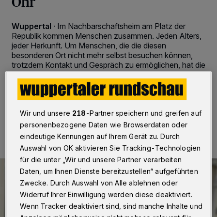
Ohr
Wuppertal
·
Im Nachbarschaftsheim am Platz der
Republik kommen Menschen zusammen. Jeden Alters,
jeder Herkunft. Um Menschen, die die diesen
besonderen Ort nicht mehr selbst besuchen können,
trotzdem Kontakt und Gespräch zu ermöglichen, hat die
Einrichtung ein Plaudertelefon eingerichtet.
Wir und unsere
218
-Partner speichern und greifen auf
18.03.2023 , 16:39 Uhr
2 Minuten Lesezeit
personenbezogene Daten wie Browserdaten oder
eindeutige Kennungen auf Ihrem Gerät zu. Durch
Auswahl von OK aktivieren Sie Tracking-Technologien
für die unter „Wir und unsere Partner verarbeiten
Daten, um Ihnen Dienste bereitzustellen“ aufgeführten
Zwecke. Durch Auswahl von Alle ablehnen oder
Widerruf Ihrer Einwilligung werden diese deaktiviert.
Wenn Tracker deaktiviert sind, sind manche Inhalte und