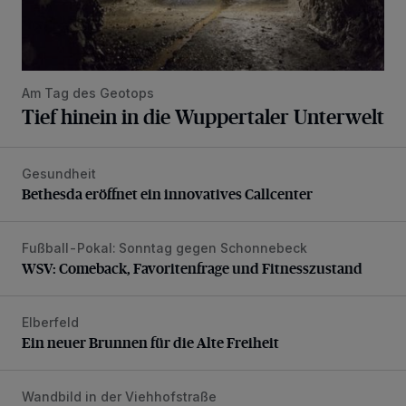
Am Tag des Geotops
Tief hinein in die Wuppertaler Unterwelt
Gesundheit
Bethesda eröffnet ein innovatives Callcenter
Bethesda eröffnet ein innovatives Callcenter
Fußball-Pokal: Sonntag gegen Schonnebeck
WSV: Comeback, Favoritenfrage und Fitnesszustand
WSV: Comeback, Favoritenfrage und Fitnesszustand
Elberfeld
Ein neuer Brunnen für die Alte Freiheit
Ein neuer Brunnen für die Alte Freiheit
Wandbild in der Viehhofstraße
Der neue Türsteher der Südstadt braucht Unterstützung