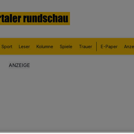
Sport
Leser
Kolumne
Spiele
Trauer
E-Paper
Anze