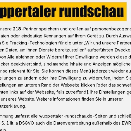
emaxX hat nach drei Jahren wieder geöffnet
unsere
218
-Partner speichern und greifen auf personenbezogen
aten oder eindeutige Kennungen auf Ihrem Gerät zu. Durch Ausw
n Sie Tracking-Technologien für die unter „Wir und unsere Partne
r geöffnet
en Daten, um Ihnen Dienste bereitzustellen“ aufgeführten Zwecke
Kino riecht es nach
on Alle ablehnen oder Widerruf Ihrer Einwilligung werden diese de
cker deaktiviert sind, sind manche Inhalte und Anzeigen möglich
r so relevant für Sie. Sie können dieses Menü jederzeit wieder au
tellungen zu ändern oder Ihre Einwilligung zu widerrufen, indem Si
stellungen am unteren Rand der Webseite klicken [oder das schw
ten links auf der Webseite, falls zutreffend]. Ihre Einstellungen g
 ist wieder geöffnet. 39 Monate nach
 unseres Website. Weitere Informationen finden Sie in unserer
kommt das Wuppertaler Publikum seine
utzerklärung.
immung umfasst alle wuppertaler-rundschau.de-Seiten und schließt
 S. 1 lit. a DSGVO auch die Datenverarbeitung außerhalb des EWR, 
ein.