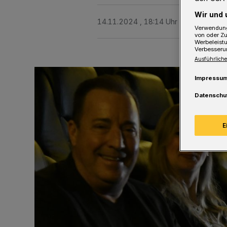
Wir und 
14.11.2024 , 18:14 Uhr
Eine Minute 
Verwendung
von oder Zu
Werbeleist
Verbesseru
Ausführliche
Impressu
Datenschu
E