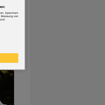
en:
gen. Speichern
e, Messung von
 und