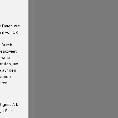
e Daten wie
ahl von OK
r
. Durch
aktiviert.
erweise
frufen, um
e auf den
ebende
elten
 gem. Art.
z.B. in