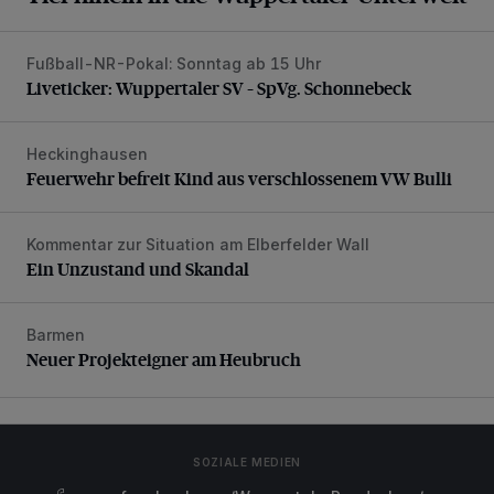
Fußball-NR-Pokal: Sonntag ab 15 Uhr
Liveticker: Wuppertaler SV – SpVg. Schonnebeck
Liveticker: Wuppertaler SV – SpVg. Schonnebeck
Heckinghausen
Feuerwehr befreit Kind aus verschlossenem VW Bulli
Feuerwehr befreit Kind aus verschlossenem VW Bulli
Kommentar zur Situation am Elberfelder Wall
Ein Unzustand und Skandal
Ein Unzustand und Skandal
Barmen
Neuer Projekteigner am Heubruch
Neuer Projekteigner am Heubruch
SOZIALE MEDIEN