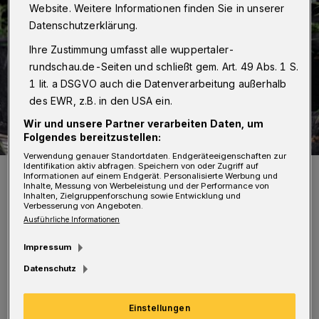
Website. Weitere Informationen finden Sie in unserer
Datenschutzerklärung.
Ihre Zustimmung umfasst alle wuppertaler-
rundschau.de-Seiten und schließt gem. Art. 49 Abs. 1 S.
1 lit. a DSGVO auch die Datenverarbeitung außerhalb
des EWR, z.B. in den USA ein.
Wir und unsere Partner verarbeiten Daten, um
Folgendes bereitzustellen:
Verwendung genauer Standortdaten. Endgeräteeigenschaften zur
Identifikation aktiv abfragen. Speichern von oder Zugriff auf
Symbolbild.
Informationen auf einem Endgerät. Personalisierte Werbung und
Foto: Christoph Petersen
Inhalte, Messung von Werbeleistung und der Performance von
Inhalten, Zielgruppenforschung sowie Entwicklung und
Verbesserung von Angeboten.
Ausführliche Informationen
Impressum
I
Datenschutz
n drei Fachvorträgen beantworten
Experten zentrale Fragen und nehmen eine
Einstellungen