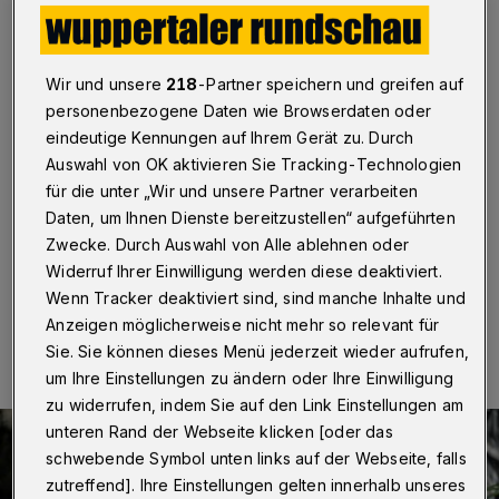
Konsums
Wuppertal
·
Aus aktuellem gesetzgeberischem Anlass
veranstaltet das Landgericht Wuppertal in Kooperation
Wir und unsere
218
-Partner speichern und greifen auf
mit dem Universitätsklinikum der Heinrich-Heine-
personenbezogene Daten wie Browserdaten oder
Universität Düsseldorf am 29. Oktober 2024
eindeutige Kennungen auf Ihrem Gerät zu. Durch
(Dienstag) eine Vortragsveranstaltung, die sich dem
Auswahl von OK aktivieren Sie Tracking-Technologien
Cannabis-Konsum unter medizinischen Aspekten
für die unter „Wir und unsere Partner verarbeiten
widmet. Beginn ist um 18 Uhr im Schwurgerichtssaal
(Eiland 1).
Daten, um Ihnen Dienste bereitzustellen“ aufgeführten
Zwecke. Durch Auswahl von Alle ablehnen oder
Widerruf Ihrer Einwilligung werden diese deaktiviert.
Wenn Tracker deaktiviert sind, sind manche Inhalte und
17.10.2024 , 11:00 Uhr
Eine Minute Lesezeit
Anzeigen möglicherweise nicht mehr so relevant für
Sie. Sie können dieses Menü jederzeit wieder aufrufen,
um Ihre Einstellungen zu ändern oder Ihre Einwilligung
zu widerrufen, indem Sie auf den Link Einstellungen am
unteren Rand der Webseite klicken [oder das
schwebende Symbol unten links auf der Webseite, falls
zutreffend]. Ihre Einstellungen gelten innerhalb unseres