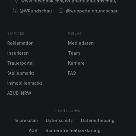
www.facebook.com/WuppertalerRundschau/
@WRundschau
@wuppertalerrundschau
SERVICES
VERLAG
Reklamation
Mediadaten
Inserieren
Team
Trauerportal
Karriere
Stellenmarkt
FAQ
Immobilienmarkt
AZUBI NRW
RECHTLICHES
Impressum
Datenschutz
Datenerhebung
AGB
Barrierefreiheitserklärung