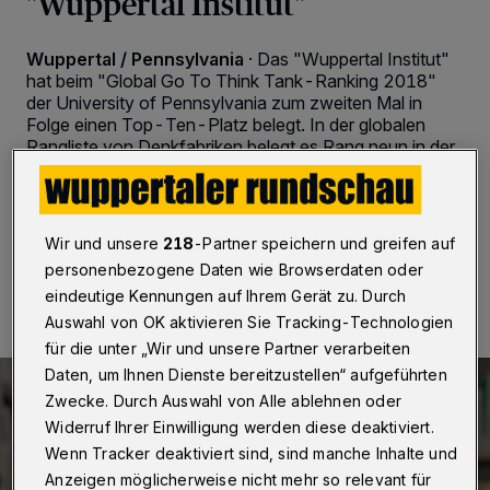
"Wuppertal Institut"
Wuppertal / Pennsylvania
·
Das "Wuppertal Institut"
hat beim "Global Go To Think Tank-Ranking 2018"
der University of Pennsylvania zum zweiten Mal in
Folge einen Top-Ten-Platz belegt. In der globalen
Rangliste von Denkfabriken belegt es Rang neun in der
Kategorie Umweltpolitik.
Wir und unsere
218
-Partner speichern und greifen auf
04.02.2019 , 13:41 Uhr
Eine Minute Lesezeit
personenbezogene Daten wie Browserdaten oder
eindeutige Kennungen auf Ihrem Gerät zu. Durch
Auswahl von OK aktivieren Sie Tracking-Technologien
für die unter „Wir und unsere Partner verarbeiten
Daten, um Ihnen Dienste bereitzustellen“ aufgeführten
Zwecke. Durch Auswahl von Alle ablehnen oder
Widerruf Ihrer Einwilligung werden diese deaktiviert.
Wenn Tracker deaktiviert sind, sind manche Inhalte und
Anzeigen möglicherweise nicht mehr so relevant für