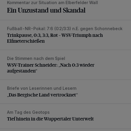
Kommentar zur Situation am Elberfelder Wall
Ein Unzustand und Skandal
Fußball-NR-Pokal: 7:6 (0:2/3:3) n.E. gegen Schonnebeck
Trinkpause, 0:3, 3:3, Rot – WSV-Triumph nach Elfmetersc
Trinkpause, 0:3, 3:3, Rot – WSV-Triumph nach
Elfmeterschießen
Die Stimmen nach dem Spiel
WSV-Trainer Schneider: „Nach 0:3 wieder aufgestanden“
WSV-Trainer Schneider: „Nach 0:3 wieder
aufgestanden“
Briefe von Leserinnen und Lesern
„Das Bergische Land vertrocknet“
„Das Bergische Land vertrocknet“
Am Tag des Geotops
Tief hinein in die Wuppertaler Unterwelt
Tief hinein in die Wuppertaler Unterwelt