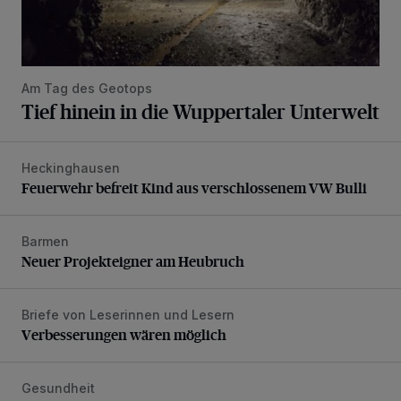
Am Tag des Geotops
Tief hinein in die Wuppertaler Unterwelt
Heckinghausen
Feuerwehr befreit Kind aus verschlossenem VW Bulli
Feuerwehr befreit Kind aus verschlossenem VW Bulli
Barmen
Neuer Projekteigner am Heubruch
Neuer Projekteigner am Heubruch
Briefe von Leserinnen und Lesern
Verbesserungen wären möglich
Verbesserungen wären möglich
Gesundheit
Bethesda eröffnet ein innovatives Callcenter