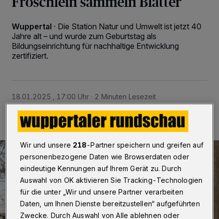
Fröschlein sammeln Blätter
Wuppertal
·
Die Station Natur und Umwelt ist jetzt 40
Jahre alt – und wurde zum Geburtstag als
Bildungseinrichtung für nachhaltige Entwicklung
zertifiziert.
18.01.2025 , 17:00 Uhr
2 Minuten Lesezeit
Wir und unsere
218
-Partner speichern und greifen auf
personenbezogene Daten wie Browserdaten oder
eindeutige Kennungen auf Ihrem Gerät zu. Durch
Auswahl von OK aktivieren Sie Tracking-Technologien
für die unter „Wir und unsere Partner verarbeiten
Daten, um Ihnen Dienste bereitzustellen“ aufgeführten
Zwecke. Durch Auswahl von Alle ablehnen oder