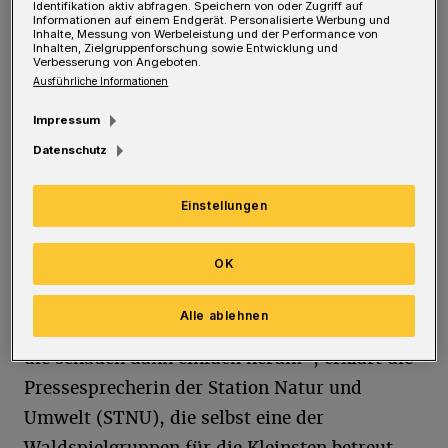
Stöckchen füllen, ist das manchmal der
Identifikation aktiv abfragen. Speichern von oder Zugriff auf
Informationen auf einem Endgerät. Personalisierte Werbung und
Beginn einer lebenslangen Verbindung zur
Inhalte, Messung von Werbeleistung und der Performance von
Inhalten, Zielgruppenforschung sowie Entwicklung und
Station Natur und Umwelt: Sie sind als
Verbesserung von Angeboten.
Ausführliche Informationen
„Frösche“, „Regenwürmer“ oder
Impressum
„Eichhörnchen“ unterwegs: So heißen die
Datenschutz
Waldspielgruppen der Einrichtung, bei denen
ein- bis dreijährige Kinder mit ihren Eltern
Einstellungen
das Gelände, die Tiere und Pflanzen erkunden.
OK
Umweltbildung beginnt früh, berichtet
Kornelia Heger-Wegmann. „Manche der
Alle ablehnen
Kinder können noch gar nicht richtig laufen,
die schauen dann einfach herum“, erklärt die
Pressesprecherin der Station Natur und
Umwelt (STNU), die selbst eine der