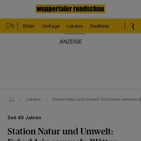
Bilder
Umfrage
Lokales
Stadtteile
Sport
Le
Lokales
Station Natur und Umwelt: Fröschlein sammeln B
Seit 40 Jahren
Station Natur und Umwelt: