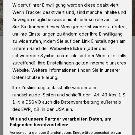
Widerruf Ihrer Einwilligung werden diese deaktiviert.
Wenn Tracker deaktiviert sind, sind manche Inhalte und
Anzeigen möglicherweise nicht mehr so relevant für
Sie. Sie können dieses Menü jederzeit wieder aufrufen,
um Ihre Einstellungen zu ändern oder Ihre Einwilligung
zu widerrufen, indem Sie auf den Link Einstellungen am
Die Heidschnucken mümmeln ihr Mittagsessen im
Winterunterschlupf.
unteren Rand der Webseite klicken [oder das
Foto: kom
schwebende Symbol unten links auf der Webseite, falls
zutreffend]. Ihre Einstellungen gelten innerhalb unseres
Website. Weitere Informationen finden Sie in unserer
Datenschutzerklärung.
Ihre Zustimmung umfasst alle wuppertaler-
Von Alina Komorek
rundschau.de-Seiten und schließt gem. Art. 49 Abs. 1 S.
1 lit. a DSGVO auch die Datenverarbeitung außerhalb
W
enn die Einjährigen durch das Gelände
des EWR, z.B. in den USA ein.
zockeln und sich begeistert die
Wir und unsere Partner verarbeiten Daten, um
Folgendes bereitzustellen:
Taschen mit Steinchen, Blättern und
Verwendung genauer Standortdaten. Endgeräteeigenschaften zur