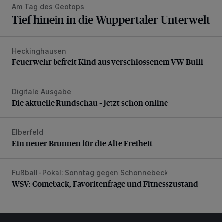
Am Tag des Geotops
Tief hinein in die Wuppertaler Unterwelt
Heckinghausen
Feuerwehr befreit Kind aus verschlossenem VW Bulli
Feuerwehr befreit Kind aus verschlossenem VW Bulli
Digitale Ausgabe
Die aktuelle Rundschau – jetzt schon online
Die aktuelle Rundschau – jetzt schon online
Elberfeld
Ein neuer Brunnen für die Alte Freiheit
Ein neuer Brunnen für die Alte Freiheit
Fußball-Pokal: Sonntag gegen Schonnebeck
WSV: Comeback, Favoritenfrage und Fitnesszustand
WSV: Comeback, Favoritenfrage und Fitnesszustand