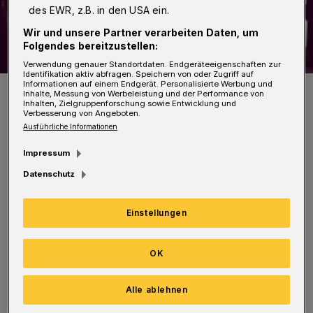
des EWR, z.B. in den USA ein.
Wir und unsere Partner verarbeiten Daten, um
Folgendes bereitzustellen:
Verwendung genauer Standortdaten. Endgeräteeigenschaften zur
Identifikation aktiv abfragen. Speichern von oder Zugriff auf
Informationen auf einem Endgerät. Personalisierte Werbung und
Jochen Rausch.
Inhalte, Messung von Werbeleistung und der Performance von
Foto: Thorsten Neuhaus
Inhalten, Zielgruppenforschung sowie Entwicklung und
Verbesserung von Angeboten.
Ausführliche Informationen
Impressum
Datenschutz
Wer bin ich?
… für Wuppertal eine neue Idee suchen: zum
Einstellungen
Beispiel "Die gerechte Stadt". Schon mal an
geeigneter Stelle vorgeschlagen, wurde aber
OK
noch nicht (ganz) verstanden. Vielleicht treffe
Alle ablehnen
ich ja mal gelegentlich den Oberbürgermeister