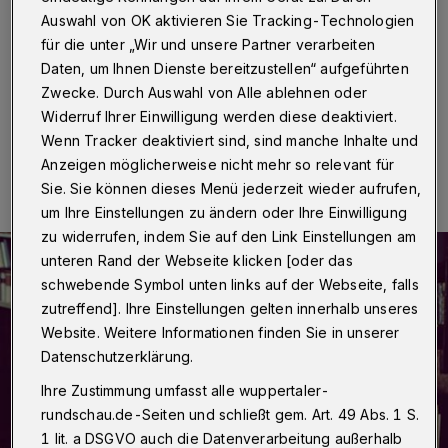
Wuppertal
·
Die Rundschau-Serie "So seh' ich
Auswahl von OK aktivieren Sie Tracking-Technologien
Wuppertal" - eine Stadt, sieben Fragen: Diesmal mit
für die unter „Wir und unsere Partner verarbeiten
Jochen Rausch.
Daten, um Ihnen Dienste bereitzustellen“ aufgeführten
Zwecke. Durch Auswahl von Alle ablehnen oder
Widerruf Ihrer Einwilligung werden diese deaktiviert.
Wenn Tracker deaktiviert sind, sind manche Inhalte und
23.06.2016 , 15:00 Uhr
Eine Minute Lesezeit
Anzeigen möglicherweise nicht mehr so relevant für
Sie. Sie können dieses Menü jederzeit wieder aufrufen,
um Ihre Einstellungen zu ändern oder Ihre Einwilligung
zu widerrufen, indem Sie auf den Link Einstellungen am
unteren Rand der Webseite klicken [oder das
schwebende Symbol unten links auf der Webseite, falls
zutreffend]. Ihre Einstellungen gelten innerhalb unseres
Website. Weitere Informationen finden Sie in unserer
Datenschutzerklärung.
Ihre Zustimmung umfasst alle wuppertaler-
rundschau.de-Seiten und schließt gem. Art. 49 Abs. 1 S.
1 lit. a DSGVO auch die Datenverarbeitung außerhalb