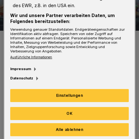
des EWR, z.B. in den USA ein.
Wir und unsere Partner verarbeiten Daten, um
22 Bilder
Die Farben des Regenbogens
Folgendes bereitzustellen:
Verwendung genauer Standortdaten. Endgeräteeigenschaften zur
22 Bilder
Identifikation aktiv abfragen. Speichern von oder Zugriff auf
Informationen auf einem Endgerät. Personalisierte Werbung und
Inhalte, Messung von Werbeleistung und der Performance von
Inhalten, Zielgruppenforschung sowie Entwicklung und
Verbesserung von Angeboten.
Ausführliche Informationen
Am Montag gab es aber einen ganz besonderen
Impressum
Hingucker: Das April-Wetter mitten im März
Datenschutz
zauberte diesen großartigen Regenbogen über
die City-Silhouette, den Mitarbeiterin Annette
Einstellungen
Trapp im Foto festhielt. Und sie war damit
nicht allein. In der ganzen Stadt entstanden
OK
starke Regenbogen-Fotos, die uns
Alle ablehnen
Rundschau-Leser übermittelten. Die