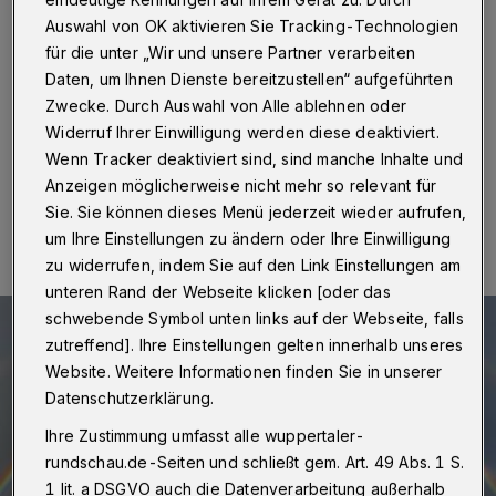
haben die Bilder!
Auswahl von OK aktivieren Sie Tracking-Technologien
für die unter „Wir und unsere Partner verarbeiten
Wuppertal
·
Die Aussicht aus dem Rundschau-
Daten, um Ihnen Dienste bereitzustellen“ aufgeführten
Verlagssitz hoch oben am Johannisberg ist ja immer
ganz beeindruckend.
Zwecke. Durch Auswahl von Alle ablehnen oder
Widerruf Ihrer Einwilligung werden diese deaktiviert.
Wenn Tracker deaktiviert sind, sind manche Inhalte und
Anzeigen möglicherweise nicht mehr so relevant für
13.03.2018 , 16:07 Uhr
Eine Minute Lesezeit
Sie. Sie können dieses Menü jederzeit wieder aufrufen,
um Ihre Einstellungen zu ändern oder Ihre Einwilligung
zu widerrufen, indem Sie auf den Link Einstellungen am
unteren Rand der Webseite klicken [oder das
schwebende Symbol unten links auf der Webseite, falls
zutreffend]. Ihre Einstellungen gelten innerhalb unseres
Website. Weitere Informationen finden Sie in unserer
Datenschutzerklärung.
Ihre Zustimmung umfasst alle wuppertaler-
rundschau.de-Seiten und schließt gem. Art. 49 Abs. 1 S.
1 lit. a DSGVO auch die Datenverarbeitung außerhalb