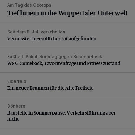
Am Tag des Geotops
Tief hinein in die Wuppertaler Unterwelt
Seit dem 8. Juli verschollen
Vermisster Jugendlicher tot aufgefunden
Vermisster Jugendlicher tot aufgefunden
Fußball-Pokal: Sonntag gegen Schonnebeck
WSV: Comeback, Favoritenfrage und Fitnesszustand
WSV: Comeback, Favoritenfrage und Fitnesszustand
Elberfeld
Ein neuer Brunnen für die Alte Freiheit
Ein neuer Brunnen für die Alte Freiheit
Dönberg
Baustelle in Sommerpause, Verkehrsführung aber nicht
Baustelle in Sommerpause, Verkehrsführung aber
nicht