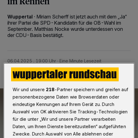
im Rennen
Wuppertal
·
Miriam Scherff ist jetzt auch mit dem „Ja“
ihrer Partei die SPD-Kandidatin für die OB-Wahl im
September. Matthias Nocke wurde unterdessen von
der CDU-Basis bestätigt.
06.04.2025 , 19:00 Uhr
Eine Minute Lesezeit
Wir und unsere
218
-Partner speichern und greifen auf
personenbezogene Daten wie Browserdaten oder
eindeutige Kennungen auf Ihrem Gerät zu. Durch
Auswahl von OK aktivieren Sie Tracking-Technologien
für die unter „Wir und unsere Partner verarbeiten
Daten, um Ihnen Dienste bereitzustellen“ aufgeführten
Zwecke. Durch Auswahl von Alle ablehnen oder