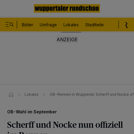
Bilder
Umfrage
Lokales
Stadtteile
Sport
Le
Lokales
OB-Rennen in Wuppertal: Scherff und Nocke off
OB-Wahl im September
Scherff und Nocke nun offiziell