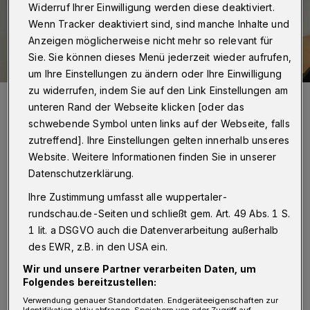
Widerruf Ihrer Einwilligung werden diese deaktiviert.
Wenn Tracker deaktiviert sind, sind manche Inhalte und
Anzeigen möglicherweise nicht mehr so relevant für
Sie. Sie können dieses Menü jederzeit wieder aufrufen,
um Ihre Einstellungen zu ändern oder Ihre Einwilligung
zu widerrufen, indem Sie auf den Link Einstellungen am
SPD-Chefin Miriam Scherff möchte Wuppertals zweite
unteren Rand der Webseite klicken [oder das
Oberbürgermeisterin werden
Foto: Wuppertaler Rundschau/sts
schwebende Symbol unten links auf der Webseite, falls
zutreffend]. Ihre Einstellungen gelten innerhalb unseres
Website. Weitere Informationen finden Sie in unserer
Datenschutzerklärung.
Ihre Zustimmung umfasst alle wuppertaler-
B
ei einem Nominierungsparteitag der SPD
rundschau.de-Seiten und schließt gem. Art. 49 Abs. 1 S.
1 lit. a DSGVO auch die Datenverarbeitung außerhalb
votierten 82 Delegierte – das sind 79
des EWR, z.B. in den USA ein.
Prozent – für die 35 Jahre alte Cronenberger
Wir und unsere Partner verarbeiten Daten, um
Bezirksbürgermeisterin und SPD-Chefin – bei
Folgendes bereitzustellen:
14 Nein-Stimmen und acht Enthaltungen.
Verwendung genauer Standortdaten. Endgeräteeigenschaften zur
Identifikation aktiv abfragen. Speichern von oder Zugriff auf