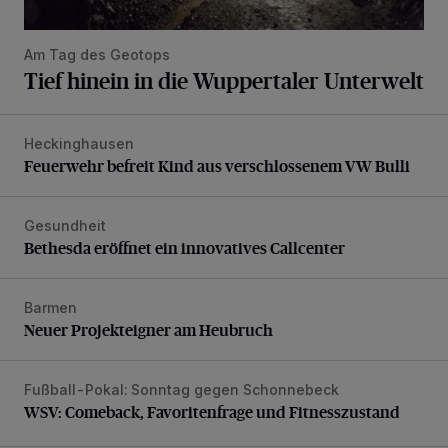
Am Tag des Geotops
Tief hinein in die Wuppertaler Unterwelt
Heckinghausen
Feuerwehr befreit Kind aus verschlossenem VW Bulli
Feuerwehr befreit Kind aus verschlossenem VW Bulli
Gesundheit
Bethesda eröffnet ein innovatives Callcenter
Bethesda eröffnet ein innovatives Callcenter
Barmen
Neuer Projekteigner am Heubruch
Neuer Projekteigner am Heubruch
Fußball-Pokal: Sonntag gegen Schonnebeck
WSV: Comeback, Favoritenfrage und Fitnesszustand
WSV: Comeback, Favoritenfrage und Fitnesszustand