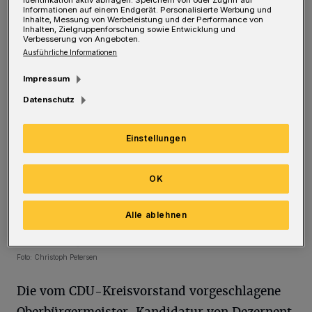
Gegenkandidaturen gab es nicht.
Informationen auf einem Endgerät. Personalisierte Werbung und
Inhalte, Messung von Werbeleistung und der Performance von
Inhalten, Zielgruppenforschung sowie Entwicklung und
Verbesserung von Angeboten.
Ausführliche Informationen
Impressum
Datenschutz
Einstellungen
OK
Alle ablehnen
Matthias Nocke hat ein sehr ähnliches Ziel – als Wuppertals zweiter
CDU-Oberbürgermeister.
Foto: Christoph Petersen
Die vom CDU-Kreisvorstand vorgeschlagene
Oberbürgermeister-Kandidatur von Dezernent