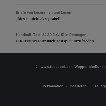
Briefe von Leserinnen und Lesern
„Dies ist nicht akzeptabel“
„Dies ist nicht akzeptabel“
Handball-Test: 24:30 (10:15) in Dormagen
BHC-Trainer Pütz nach Testspiel unzufrieden
BHC-Trainer Pütz nach Testspiel unzufrieden
www.facebook.com/WuppertalerRunds
Reklamation
Inserieren
Trauerp