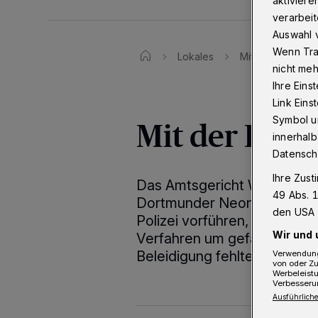
aktiviere
verarbeit
Auswahl v
Wenn Tra
Lokales
Mit der Polizei 
nicht meh
Ihre Eins
Link Ein
Symbol un
Mit der Poliz
innerhalb
Datensch
Ihre Zust
Das Amtsgericht Wuppertal 
49 Abs. 1
Dortmunder Neonazi-Szene 
den USA 
Polizei vorführen, weil er 
Wir und 
Verfahren um gefährliche K
Beleidigung fehlte.
Verwendung
von oder Zu
Werbeleist
Verbesseru
Ausführliche