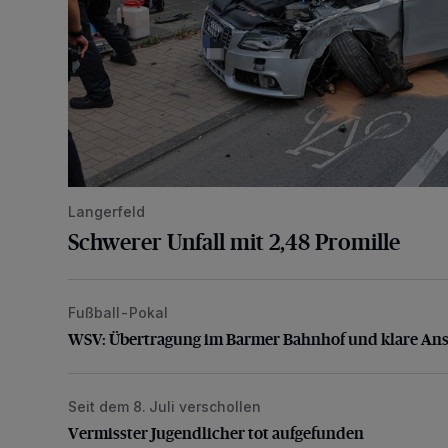
Langerfeld
Schwerer Unfall mit 2,48 Promille
Fußball-Pokal
WSV: Übertragung im Barmer Bahnhof und klare An
WSV: Übertragung im Barmer Bahnhof und klare An
Seit dem 8. Juli verschollen
Vermisster Jugendlicher tot aufgefunden
Vermisster Jugendlicher tot aufgefunden