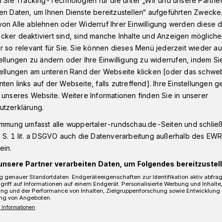
n Sie Tracking-Technologien für die unter „Wir und unsere Partne
en Daten, um Ihnen Dienste bereitzustellen“ aufgeführten Zwecke
on Alle ablehnen oder Widerruf Ihrer Einwilligung werden diese de
cker deaktiviert sind, sind manche Inhalte und Anzeigen möglich
vor den Kadi
r so relevant für Sie. Sie können dieses Menü jederzeit wieder au
tellungen zu ändern oder Ihre Einwilligung zu widerrufen, indem Si
stellungen am unteren Rand der Webseite klicken [oder das schw
ten links auf der Webseite, falls zutreffend]. Ihre Einstellungen g
ei vor den Kadi
 unseres Website. Weitere Informationen finden Sie in unserer
utzerklärung.
immung umfasst alle wuppertaler-rundschau.de-Seiten und schließt
lässt einen Angeklagten (26) aus der
 S. 1 lit. a DSGVO auch die Datenverarbeitung außerhalb des EWR, 
zu seinem nächsten Termin von der
ein.
am Freitag (15. Mai 2015) zu seinem
unsere Partner verarbeiten Daten, um Folgendes bereitzustell
örperverletzung, Bedrohung und
 genauer Standortdaten. Endgeräteeigenschaften zur Identifikation aktiv abfra
griff auf Informationen auf einem Endgerät. Personalisierte Werbung und Inhalt
ung und der Performance von Inhalten, Zielgruppenforschung sowie Entwicklung
ng von Angeboten.
 Informationen