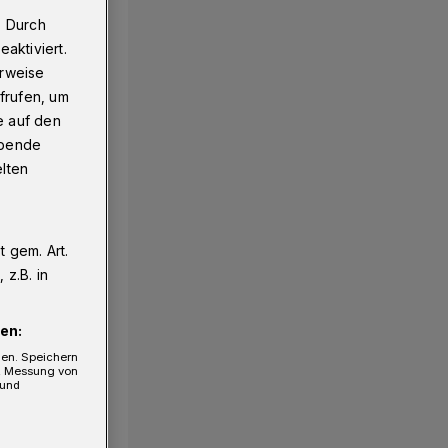
r
. Durch
aktiviert.
erweise
frufen, um
e auf den
ebende
elten
 gem. Art.
z.B. in
en:
gen. Speichern
e, Messung von
 und