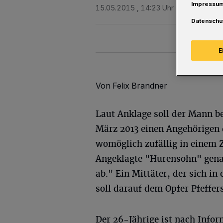
Impressu
15.05.2015 , 14:23 Uhr
Eine Minute 
Datenschu
E
Von Felix Brandner
Laut Anklage soll der Mann b
März 2013 einen Angehörigen 
womöglich zufällig in einem Z
Angeklagte "Hurensohn" genan
ab." Ein Mittäter, der sich i
soll darauf dem Opfer Pfeffer
Der 26-Jährige ist nach Info