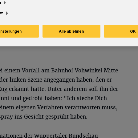
m
Lesezeit
tz
instellungen
Alle ablehnen
OK
ei einem Vorfall am Bahnhof Vohwinkel Mitte
der linken Szene angegangen haben, den er
ug erkannt hatte. Unter anderem soll ihn der
nt und gedroht haben: "Ich steche Dich
n einem eigenen Verfahren verantworten muss,
spray ins Gesicht gesprüht haben.
rmationen der Wuppertaler Rundschau