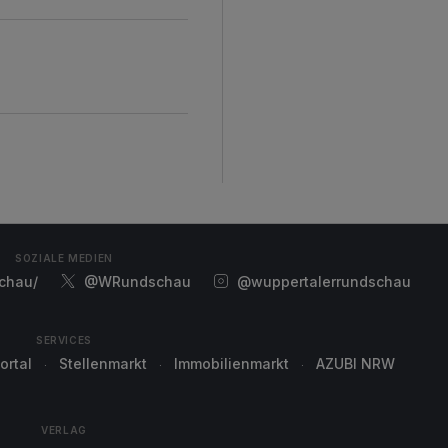
SOZIALE MEDIEN
chau/
@WRundschau
@wuppertalerrundschau
SERVICES
ortal
Stellenmarkt
Immobilienmarkt
AZUBI NRW
VERLAG