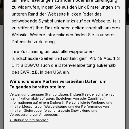
um Ihre Einstellungen zu ändern oder Ihre Einwilligung
zu widerrufen, indem Sie auf den Link Einstellungen am
unteren Rand der Webseite klicken [oder das
schwebende Symbol unten links auf der Webseite, falls
zutreffend]. Ihre Einstellungen gelten innerhalb unseres
Optimistisch (v.li.): Beigeordneter Frank Meyer, Oberbürgermeister
Website. Weitere Informationen finden Sie in unserer
Andreas Mucke und rechts vom Rollup aus dem ISG VorstandVolker
Postler, Oliver Alberts, Petra Brune-Ressel, Mathias Wewer, Gerd
Datenschutzerklärung.
von der Heyde und Thomas Helbig-
Foto: Tom V Kortmann
Ihre Zustimmung umfasst alle wuppertaler-
rundschau.de-Seiten und schließt gem. Art. 49 Abs. 1 S.
1 lit. a DSGVO auch die Datenverarbeitung außerhalb
des EWR, z.B. in den USA ein.
Wir und unsere Partner verarbeiten Daten, um
A
uch der Werth, 1963 als erste größere
Folgendes bereitzustellen:
Verwendung genauer Standortdaten. Endgeräteeigenschaften zur
Fußgängerzone in Deutschland gebaut,
Identifikation aktiv abfragen. Speichern von oder Zugriff auf
Informationen auf einem Endgerät. Personalisierte Werbung und
wird aufwändig saniert.
Inhalte, Messung von Werbeleistung und der Performance von
Inhalten, Zielgruppenforschung sowie Entwicklung und
Verbesserung von Angeboten.
Mucke lobte die Arbeit vor Ort: "Ohne die ISG
Ausführliche Informationen
Barmen-Werth könnten wir uns jetzt nicht auf