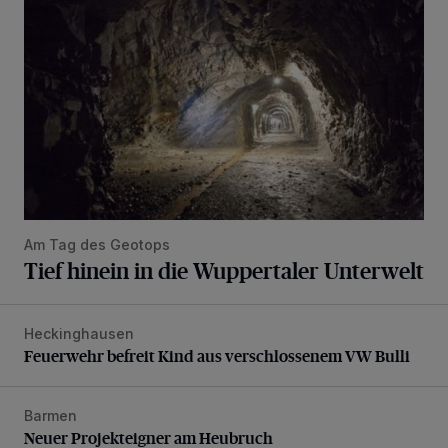
Am Tag des Geotops
Tief hinein in die Wuppertaler Unterwelt
Heckinghausen
Feuerwehr befreit Kind aus verschlossenem VW Bulli
Feuerwehr befreit Kind aus verschlossenem VW Bulli
Barmen
Neuer Projekteigner am Heubruch
Neuer Projekteigner am Heubruch