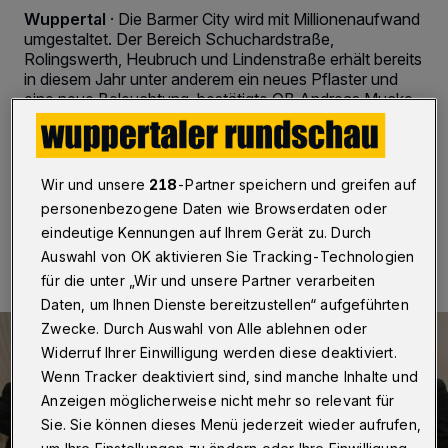
Wuppertal
·
Die Barmer City wird mit Millionenaufwand
umgestaltet. Der Bereich Schuchardstraße,
Rolingswerth, Heubruch und Lindenstraße erhält bereits
in diesem Jahr unter anderem ein neues Pflaster und
eine neue Beleuchtung, bestätigte OB Andreas Mucke
auf einer Veranstaltung der Immobilien-Standort-
Gemeinschaft (ISG).
Wir und unsere
218
-Partner speichern und greifen auf
personenbezogene Daten wie Browserdaten oder
16.02.2017 , 20:53 Uhr
2 Minuten Lesezeit
eindeutige Kennungen auf Ihrem Gerät zu. Durch
Auswahl von OK aktivieren Sie Tracking-Technologien
für die unter „Wir und unsere Partner verarbeiten
Daten, um Ihnen Dienste bereitzustellen“ aufgeführten
Zwecke. Durch Auswahl von Alle ablehnen oder
Widerruf Ihrer Einwilligung werden diese deaktiviert.
Wenn Tracker deaktiviert sind, sind manche Inhalte und
Anzeigen möglicherweise nicht mehr so relevant für
Sie. Sie können dieses Menü jederzeit wieder aufrufen,