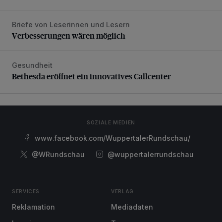
Briefe von Leserinnen und Lesern
Verbesserungen wären möglich
Verbesserungen wären möglich
Gesundheit
Bethesda eröffnet ein innovatives Callcenter
Bethesda eröffnet ein innovatives Callcenter
SOZIALE MEDIEN
www.facebook.com/WuppertalerRundschau/
@WRundschau
@wuppertalerrundschau
SERVICES
VERLAG
Reklamation
Mediadaten