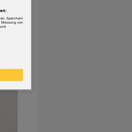
en:
gen. Speichern
e, Messung von
 und