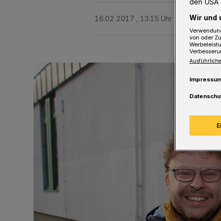
den USA 
Wir und 
16.02.2017 , 13:15 Uhr
2 Minuten Le
Verwendung
von oder Zu
Werbeleist
Verbesseru
Ausführliche
Impressu
Datenschu
E