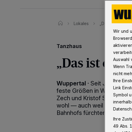
Lokales
„Das ist ein Und
Wir und 
Browserd
aktiviere
Tanzhaus
verarbeit
„Das ist ein 
Auswahl v
Wenn Tra
nicht meh
Ihre Eins
Wuppertal
·
Seit Jahren si
Link Ein
feste Größen in Wuppertals
Symbol un
Zech und Kristof Stößel fühl
innerhalb
wohl — auch weil sich ihre
Datensch
Bahnhofs fürchten.
Ihre Zust
49 Abs. 1