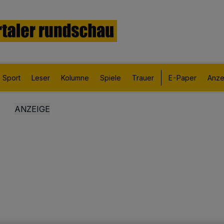
Sport
Leser
Kolumne
Spiele
Trauer
E-Paper
Anze