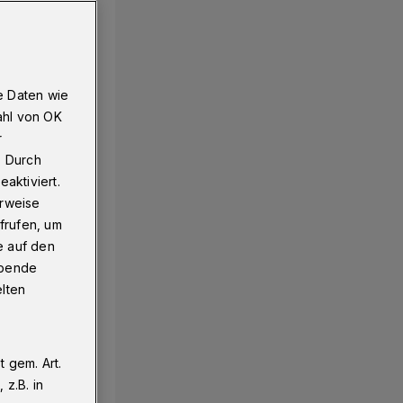
e Daten wie
ahl von OK
r
. Durch
aktiviert.
erweise
frufen, um
e auf den
ebende
elten
 gem. Art.
z.B. in