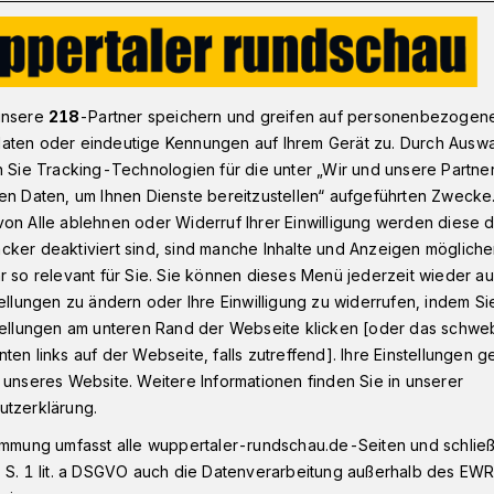
ing“
unsere
218
-Partner speichern und greifen auf personenbezogen
aten oder eindeutige Kennungen auf Ihrem Gerät zu. Durch Ausw
n Sie Tracking-Technologien für die unter „Wir und unsere Partne
en Daten, um Ihnen Dienste bereitzustellen“ aufgeführten Zwecke
Unding“
on Alle ablehnen oder Widerruf Ihrer Einwilligung werden diese de
cker deaktiviert sind, sind manche Inhalte und Anzeigen möglich
r so relevant für Sie. Sie können dieses Menü jederzeit wieder au
tellungen zu ändern oder Ihre Einwilligung zu widerrufen, indem Si
nd Tanzschule und Theater im "Tanzhaus"
stellungen am unteren Rand der Webseite klicken [oder das schw
 Kulturleben. Doch Macher Kristopher
ten links auf der Webseite, falls zutreffend]. Ihre Einstellungen g
en sich im Haus der IG Metall nicht mehr
 unseres Website. Weitere Informationen finden Sie in unserer
 Gäste im Umfeld des Unterbarmer
utzerklärung.
immung umfasst alle wuppertaler-rundschau.de-Seiten und schließt
 S. 1 lit. a DSGVO auch die Datenverarbeitung außerhalb des EWR, 