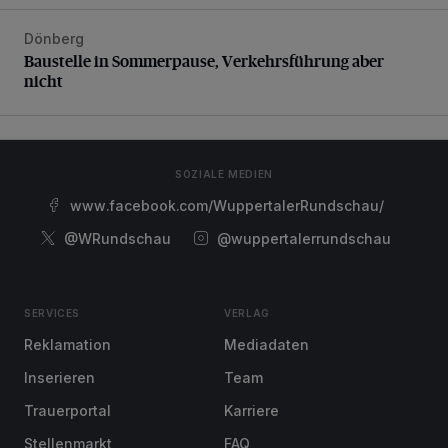
Dönberg
Baustelle in Sommerpause, Verkehrsführung aber nicht
Baustelle in Sommerpause, Verkehrsführung aber
nicht
SOZIALE MEDIEN
www.facebook.com/WuppertalerRundschau/
@WRundschau
@wuppertalerrundschau
SERVICES
VERLAG
Reklamation
Mediadaten
Inserieren
Team
Trauerportal
Karriere
Stellenmarkt
FAQ