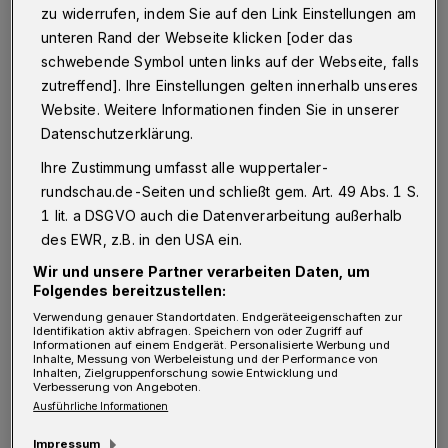
Mirko Lüdemann. "Ich freue mich schon sehr
zu widerrufen, indem Sie auf den Link Einstellungen am
auf dieses Spiel und, dass viele Fans mit mir
unteren Rand der Webseite klicken [oder das
diesen Abschied feiern", blickt "Lüde" schon
schwebende Symbol unten links auf der Webseite, falls
zutreffend]. Ihre Einstellungen gelten innerhalb unseres
voller Vorfreude voraus. Der Ur-Hai und
Website. Weitere Informationen finden Sie in unserer
Rekordspieler beendete nach der vergangenen
Datenschutzerklärung.
Saison nach 23 Jahren und knapp 1.200 Spielen
Ihre Zustimmung umfasst alle wuppertaler-
im KEC-Trikot seine Karriere und wechselte
rundschau.de-Seiten und schließt gem. Art. 49 Abs. 1 S.
auf die Haie-Geschäftsstelle. "Natürlich
1 lit. a DSGVO auch die Datenverarbeitung außerhalb
werden wir mit Mirko über ein gebührendes
des EWR, z.B. in den USA ein.
Abschiedsspiel sprechen", kündigte Haie-
Wir und unsere Partner verarbeiten Daten, um
Folgendes bereitzustellen:
Geschäftsführer Peter Schönberger bereits zu
Verwendung genauer Standortdaten. Endgeräteeigenschaften zur
"Lüde‘s" Karriereende an.
Identifikation aktiv abfragen. Speichern von oder Zugriff auf
Informationen auf einem Endgerät. Personalisierte Werbung und
Inhalte, Messung von Werbeleistung und der Performance von
Inhalten, Zielgruppenforschung sowie Entwicklung und
Seitdem liefen hinter den Kulissen die
Verbesserung von Angeboten.
Ausführliche Informationen
Vorbereitungen. Das Ziel: Mirko Lüdemann
bekommt das größte Abschiedsspiel der
Impressum