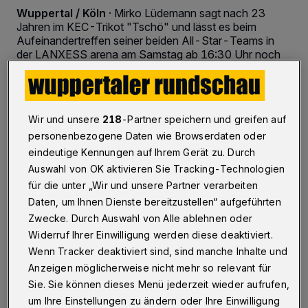
Wuppertal / Köln
·
Mirko Lüdemann sagt nach 23
Jahren im KEC-Trikot "Tschö" und lässt es beim
Aufeinandertreffen seiner beiden All-Star-Teams in
der LANXESS arena am Samstag ab 16:30 Uhr noch
mal so richtig krachen! Die Kader stehen und die
Abschieds-Trikots liegen parat.
Wir und unsere
218
-Partner speichern und greifen auf
personenbezogene Daten wie Browserdaten oder
20.09.2016 , 10:46 Uhr
2 Minuten Lesezeit
eindeutige Kennungen auf Ihrem Gerät zu. Durch
Auswahl von OK aktivieren Sie Tracking-Technologien
für die unter „Wir und unsere Partner verarbeiten
Daten, um Ihnen Dienste bereitzustellen“ aufgeführten
Zwecke. Durch Auswahl von Alle ablehnen oder
Widerruf Ihrer Einwilligung werden diese deaktiviert.
Wenn Tracker deaktiviert sind, sind manche Inhalte und
"Lüde's letzte Eiszeit". "Dieser Slogan ist mir
Anzeigen möglicherweise nicht mehr so relevant für
Sie. Sie können dieses Menü jederzeit wieder aufrufen,
morgens beim Joggen eingefallen", lacht
um Ihre Einstellungen zu ändern oder Ihre Einwilligung