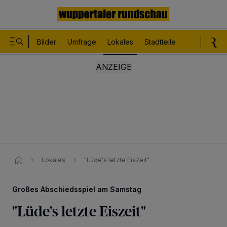
Bilder
Umfrage
Lokales
Stadtteile
Sport
Le
Lokales
"Lüde's letzte Eiszeit"
Großes Abschiedsspiel am Samstag
"Lüde's letzte Eiszeit"