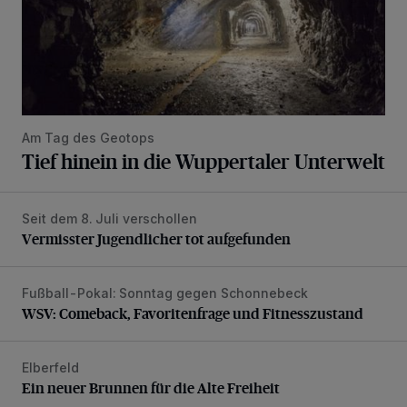
Am Tag des Geotops
Tief hinein in die Wuppertaler Unterwelt
Seit dem 8. Juli verschollen
Vermisster Jugendlicher tot aufgefunden
Vermisster Jugendlicher tot aufgefunden
Fußball-Pokal: Sonntag gegen Schonnebeck
WSV: Comeback, Favoritenfrage und Fitnesszustand
WSV: Comeback, Favoritenfrage und Fitnesszustand
Elberfeld
Ein neuer Brunnen für die Alte Freiheit
Ein neuer Brunnen für die Alte Freiheit