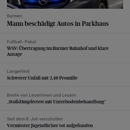
Barmen
Mann beschädigt Autos in Parkhaus
Fußball-Pokal
WSV: Übertragung im Barmer Bahnhof und klare Ansage
WSV: Übertragung im Barmer Bahnhof und klare
Ansage
Langerfeld
Schwerer Unfall mit 2,48 Promille
Schwerer Unfall mit 2,48 Promille
Briefe von Leserinnen und Lesern
„Stoßdämpfertest mit Unterbodenbehandlung“
„Stoßdämpfertest mit Unterbodenbehandlung“
Seit dem 8. Juli verschollen
Vermisster Jugendlicher tot aufgefunden
Vermisster Jugendlicher tot aufgefunden