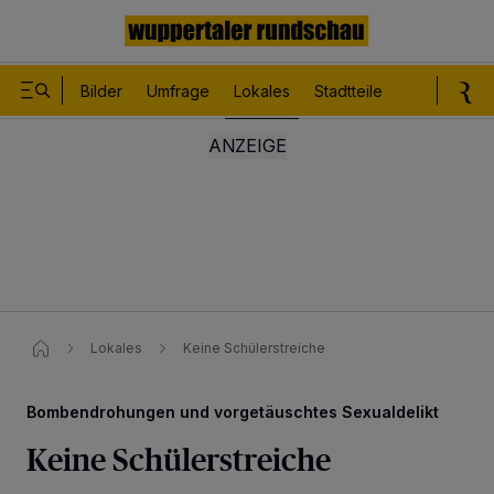
Bilder
Umfrage
Lokales
Stadtteile
Sport
Le
Lokales
Keine Schülerstreiche
Bombendrohungen und vorgetäuschtes Sexualdelikt
Keine Schülerstreiche