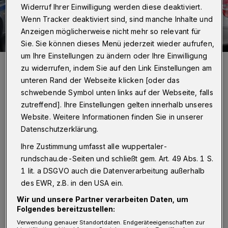
Widerruf Ihrer Einwilligung werden diese deaktiviert.
Wenn Tracker deaktiviert sind, sind manche Inhalte und
Anzeigen möglicherweise nicht mehr so relevant für
Sie. Sie können dieses Menü jederzeit wieder aufrufen,
um Ihre Einstellungen zu ändern oder Ihre Einwilligung
Die Polizei sperrte die Hauptschule am Uellendahl wegen der
zu widerrufen, indem Sie auf den Link Einstellungen am
Bombendrohung eines Jugendlichen ab.
unteren Rand der Webseite klicken [oder das
Foto: Stefan Rossbach
schwebende Symbol unten links auf der Webseite, falls
zutreffend]. Ihre Einstellungen gelten innerhalb unseres
Website. Weitere Informationen finden Sie in unserer
Datenschutzerklärung.
Von Jörn Koldehoff
Ihre Zustimmung umfasst alle wuppertaler-
rundschau.de-Seiten und schließt gem. Art. 49 Abs. 1 S.
N
1 lit. a DSGVO auch die Datenverarbeitung außerhalb
ach den Bombendrohungen gegen die
des EWR, z.B. in den USA ein.
Hauptschulen Uellendahl und
Wir und unsere Partner verarbeiten Daten, um
Wichlinghausen und der vorgetäuschten
Folgendes bereitzustellen:
Vergewaltigung auf dem Spielplatz an der
Verwendung genauer Standortdaten. Endgeräteeigenschaften zur