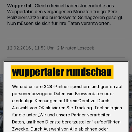
Wuppertal
·
Gleich dreimal haben Jugendliche aus
Wuppertal in den vergangenen Monaten für größere
Polizeieinsätze und bundesweite Schlagzeilen gesorgt.
Nun müssen sie sich für ihre Taten verantworten.
12.02.2016 , 11:53 Uhr
2 Minuten Lesezeit
Wir und unsere
218
-Partner speichern und greifen auf
personenbezogene Daten wie Browserdaten oder
eindeutige Kennungen auf Ihrem Gerät zu. Durch
Auswahl von OK aktivieren Sie Tracking-Technologien
für die unter „Wir und unsere Partner verarbeiten
Daten, um Ihnen Dienste bereitzustellen“ aufgeführten
Zwecke. Durch Auswahl von Alle ablehnen oder