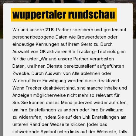
Wir und unsere
218
-Partner speichern und greifen auf
personenbezogene Daten wie Browserdaten oder
eindeutige Kennungen auf Ihrem Gerät zu. Durch
Hoppchen: Thorsten Sala, Julian Hanebeck und Björn Krüger (v.l.).
Auswahl von OK aktivieren Sie Tracking-Technologien
Foto: Sebastian Jarych
für die unter „Wir und unsere Partner verarbeiten
Daten, um Ihnen Dienste bereitzustellen“ aufgeführten
Zwecke. Durch Auswahl von Alle ablehnen oder
Widerruf Ihrer Einwilligung werden diese deaktiviert.
Wenn Tracker deaktiviert sind, sind manche Inhalte und
Von Nicole Bolz
Anzeigen möglicherweise nicht mehr so relevant für
Sie. Sie können dieses Menü jederzeit wieder aufrufen,
1995: In Israel wird Jitzchak Rabin bei einem
um Ihre Einstellungen zu ändern oder Ihre Einwilligung
Attentat getötet. Der Football-Star O.J.
zu widerrufen, indem Sie auf den Link Einstellungen am
unteren Rand der Webseite klicken [oder das
Simpson wird vom Vorwurf des Mordes an
schwebende Symbol unten links auf der Webseite, falls
seiner Frau freigesprochen. Christo verhüllt