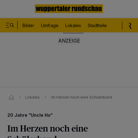
Bilder
Umfrage
Lokales
Stadtteile
Sport
Le
Lokales
Im Herzen noch eine Schülerband
20 Jahre "Uncle Ho"
Im Herzen noch eine