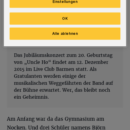
Einstellungen
Bandgeschichte — mit, ehm, sagen wir mal
unterschiedlichem Enthusiasmus ...
OK
Alle ablehnen
Info
Das Jubiläumskonzert zum 20. Geburtstag
von „Uncle Ho“ findet am 12. Dezember
2015 im Live Club Barmen statt. Als
Gratulanten werden einige der
musikalischen Weggefährten der Band auf
der Bühne erwartet. Wer, das bleibt noch
ein Geheimnis.
Am Anfang war da das Gymnasium am
Nocken. Und drei Schüler namens Björn