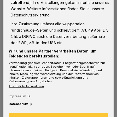
zutreffend]. Ihre Einstellungen gelten innerhalb unseres
den Reichstag. Helmut Kohl ist Kanzler,
Website. Weitere Informationen finden Sie in unserer
Borussia Dortmund Deutscher Meister und
Datenschutzerklärung.
"Multimedia" das Wort des Jahres. In
Ihre Zustimmung umfasst alle wuppertaler-
Wuppertal wird die neue Elefantenanlage
rundschau.de-Seiten und schließt gem. Art. 49 Abs. 1 S.
1 lit. a DSGVO auch die Datenverarbeitung außerhalb
sowie die frisch renovierte Historische
des EWR, z.B. in den USA ein.
Stadthalle eröffnet. Und es erscheint mit
Wir und unsere Partner verarbeiten Daten, um
"Tilt" die erste Platte der Band "Uncle Ho".
Folgendes bereitzustellen:
Verwendung genauer Standortdaten. Endgeräteeigenschaften zur
Identifikation aktiv abfragen. Speichern von oder Zugriff auf
Jetzt, am 12. Dezember, feiern die drei
Informationen auf einem Endgerät. Personalisierte Werbung und
Inhalte, Messung von Werbeleistung und der Performance von
Mitglieder ihren 20. Geburtstag mit einem
Inhalten, Zielgruppenforschung sowie Entwicklung und
Verbesserung von Angeboten.
Konzert unter dem schönen Titel "No Country
Ausführliche Informationen
for old Men" im Live Club Barmen — und
Impressum
erinnern sich vorab beim Besuch in der
Datenschutz
Rundschau-Redaktion an die zahlreichen
Erlebnisse aus zwei Jahrzehnten