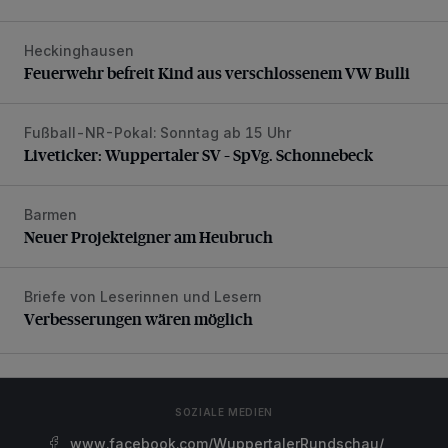
Heckinghausen
Feuerwehr befreit Kind aus verschlossenem VW Bulli
Feuerwehr befreit Kind aus verschlossenem VW Bulli
Fußball-NR-Pokal: Sonntag ab 15 Uhr
Liveticker: Wuppertaler SV – SpVg. Schonnebeck
Liveticker: Wuppertaler SV – SpVg. Schonnebeck
Barmen
Neuer Projekteigner am Heubruch
Neuer Projekteigner am Heubruch
Briefe von Leserinnen und Lesern
Verbesserungen wären möglich
Verbesserungen wären möglich
SOZIALE MEDIEN
www.facebook.com/WuppertalerRundschau/