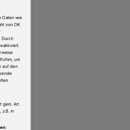
e Daten wie
ahl von OK
r
. Durch
aktiviert.
erweise
frufen, um
e auf den
ebende
elten
 gem. Art.
z.B. in
en: