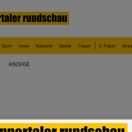
Sport
Leser
Kolumne
Spiele
Trauer
E-Paper
Anze