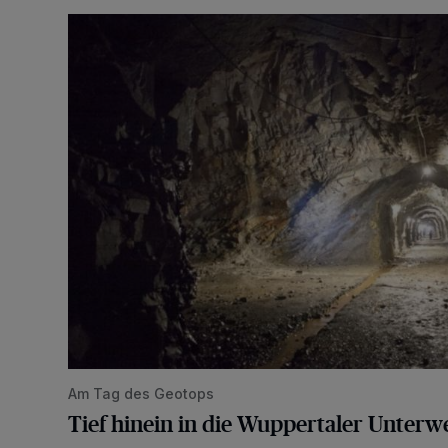
Tief hinein in die Wuppertaler Unterwelt
Am Tag des Geotops
Tief hinein in die Wuppertaler Unterwe