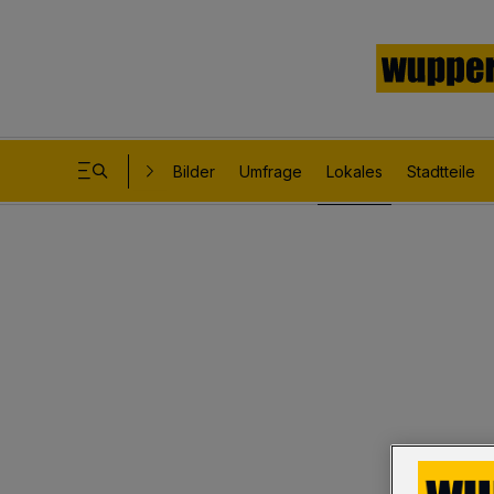
Bilder
Umfrage
Lokales
Stadtteile