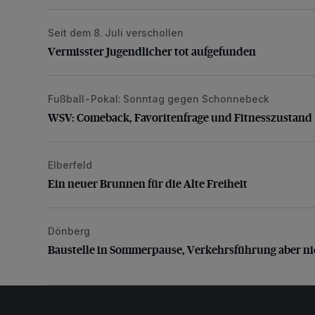
Seit dem 8. Juli verschollen
Vermisster Jugendlicher tot aufgefunden
Vermisster Jugendlicher tot aufgefunden
Fußball-Pokal: Sonntag gegen Schonnebeck
WSV: Comeback, Favoritenfrage und Fitnesszustan
WSV: Comeback, Favoritenfrage und Fitnesszustand
Elberfeld
Ein neuer Brunnen für die Alte Freiheit
Ein neuer Brunnen für die Alte Freiheit
Dönberg
Baustelle in Sommerpause, Verkehrsführung aber nic
Baustelle in Sommerpause, Verkehrsführung aber ni