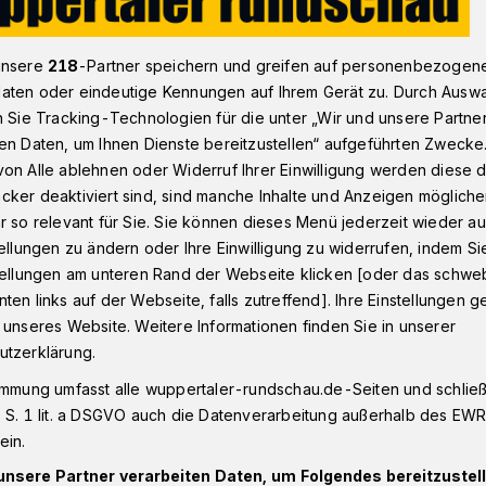
unsere
218
-Partner speichern und greifen auf personenbezogen
 bestätigen Liste-Frinker als OB-Kandidatin
aten oder eindeutige Kennungen auf Ihrem Gerät zu. Durch Ausw
n Sie Tracking-Technologien für die unter „Wir und unsere Partne
en Daten, um Ihnen Dienste bereitzustellen“ aufgeführten Zwecke
on Alle ablehnen oder Widerruf Ihrer Einwilligung werden diese de
cker deaktiviert sind, sind manche Inhalte und Anzeigen möglich
eder bestätigen
r so relevant für Sie. Sie können dieses Menü jederzeit wieder au
tellungen zu ändern oder Ihre Einwilligung zu widerrufen, indem Si
r als OB-Kandidatin
stellungen am unteren Rand der Webseite klicken [oder das schw
ten links auf der Webseite, falls zutreffend]. Ihre Einstellungen g
 unseres Website. Weitere Informationen finden Sie in unserer
utzerklärung.
versammlung von Bündnis 90/Die Grünen
immung umfasst alle wuppertaler-rundschau.de-Seiten und schließt
g (16. März 2025) Dagmar Liste-Frinker
 S. 1 lit. a DSGVO auch die Datenverarbeitung außerhalb des EWR, 
it“ zur Oberbürgermeisterkandidatin für
ein.
hlt. Diese Entscheidung bestätigte die
nierung durch den Kreisvorstand.
unsere Partner verarbeiten Daten, um Folgendes bereitzustell