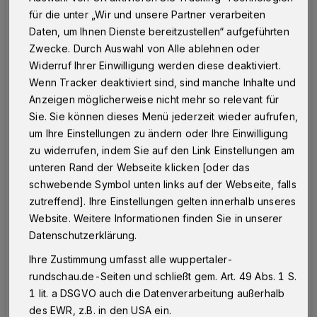
Ein 16-Jähriger ist am Donnerstag (27. November
für die unter „Wir und unsere Partner verarbeiten
2014) gegen 22.15 Uhr auf der Siegesstraße
überfallen worden.
Daten, um Ihnen Dienste bereitzustellen“ aufgeführten
Zwecke. Durch Auswahl von Alle ablehnen oder
Widerruf Ihrer Einwilligung werden diese deaktiviert.
Wenn Tracker deaktiviert sind, sind manche Inhalte und
28.11.2014 , 12:06 Uhr
Eine Minute Lesezeit
Anzeigen möglicherweise nicht mehr so relevant für
Sie. Sie können dieses Menü jederzeit wieder aufrufen,
um Ihre Einstellungen zu ändern oder Ihre Einwilligung
zu widerrufen, indem Sie auf den Link Einstellungen am
unteren Rand der Webseite klicken [oder das
schwebende Symbol unten links auf der Webseite, falls
zutreffend]. Ihre Einstellungen gelten innerhalb unseres
A
Website. Weitere Informationen finden Sie in unserer
uf Höhe der Hausnummer 168 drückte
Datenschutzerklärung.
der Täter ihn gegen ein Garagentor
Ihre Zustimmung umfasst alle wuppertaler-
neben einem Kiosk und bedrohte ihn mit einer
rundschau.de-Seiten und schließt gem. Art. 49 Abs. 1 S.
Waffe. Nachdem der Jugendliche sein
1 lit. a DSGVO auch die Datenverarbeitung außerhalb
Smartphone ausgehändigt hatte, flüchtete der
des EWR, z.B. in den USA ein.