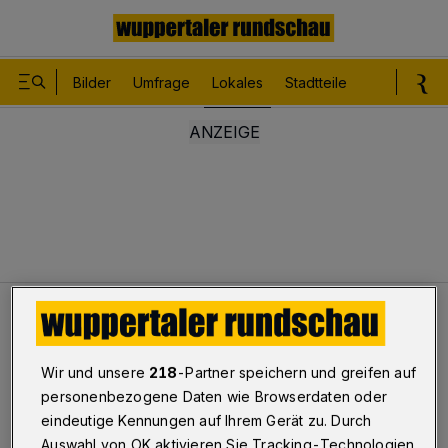
Bilder
Umfrage
Lokales
Stadtteile
Sport
Le
Lokales
Dieb mit Überbiss gesucht
Wir und unsere
218
-Partner speichern und greifen auf
Dieb mit Überbiss gesucht
personenbezogene Daten wie Browserdaten oder
eindeutige Kennungen auf Ihrem Gerät zu. Durch
Auswahl von OK aktivieren Sie Tracking-Technologien