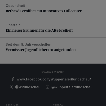
Gesundheit
Bethesda eröffnet ein innovatives Callcenter
Bethesda eröffnet ein innovatives Callcenter
Elberfeld
Ein neuer Brunnen für die Alte Freiheit
Ein neuer Brunnen für die Alte Freiheit
Seit dem 8. Juli verschollen
Vermisster Jugendlicher tot aufgefunden
Vermisster Jugendlicher tot aufgefunden
SOZIALE MEDIEN
www.facebook.com/WuppertalerRundschau/
@WRundschau
@wuppertalerrundschau
SERVICES
VERLAG