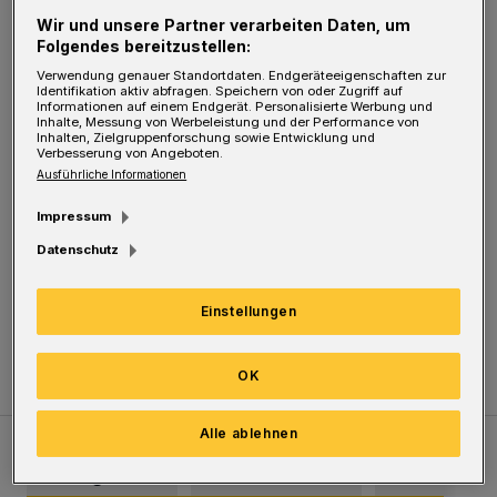
Räuber mit der Beute in Richtung
Wir und unsere Partner verarbeiten Daten, um
Zeughausstraße/Meckelstraße.
Folgendes bereitzustellen:
Verwendung genauer Standortdaten. Endgeräteeigenschaften zur
Identifikation aktiv abfragen. Speichern von oder Zugriff auf
Informationen auf einem Endgerät. Personalisierte Werbung und
Inhalte, Messung von Werbeleistung und der Performance von
Er wurde wie folgt beschrieben: etwa 185 cm
Inhalten, Zielgruppenforschung sowie Entwicklung und
Verbesserung von Angeboten.
groß, schlank, sprach schlecht Deutsch, trug
Ausführliche Informationen
eine dunkle Collegejacke, dunkle
Impressum
Baseballkappe, auffällig war sein Überbiss.
Datenschutz
Zeugenhinweise nimmt die Kripo Wuppertal
Einstellungen
unter der Rufnummer 0202/284-0 entgegen.
OK
Alle ablehnen
Meistgelesen
Neueste Artikel
Zum Thema