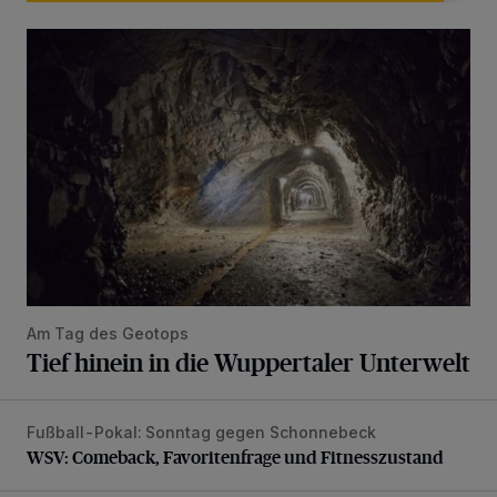
Tief hinein in die Wuppertaler Unterwelt
Am Tag des Geotops
Tief hinein in die Wuppertaler Unterwelt
Fußball-Pokal: Sonntag gegen Schonnebeck
WSV: Comeback, Favoritenfrage und Fitnesszustand
WSV: Comeback, Favoritenfrage und Fitnesszustand