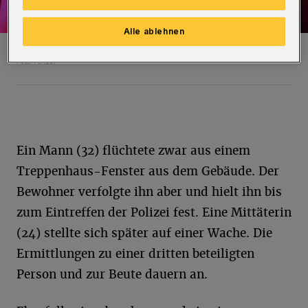
Alle ablehnen
Symbolfoto.
Foto: Polizei
Ein Mann (32) flüchtete zwar aus einem
Treppenhaus-Fenster aus dem Gebäude. Der
Bewohner verfolgte ihn aber und hielt ihn bis
zum Eintreffen der Polizei fest. Eine Mittäterin
(24) stellte sich später auf einer Wache. Die
Ermittlungen zu einer dritten beteiligten
Person und zur Beute dauern an.