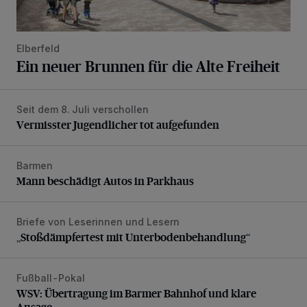
Elberfeld
Ein neuer Brunnen für die Alte Freiheit
Seit dem 8. Juli verschollen
Vermisster Jugendlicher tot aufgefunden
Vermisster Jugendlicher tot aufgefunden
Barmen
Mann beschädigt Autos in Parkhaus
Mann beschädigt Autos in Parkhaus
Briefe von Leserinnen und Lesern
„Stoßdämpfertest mit Unterbodenbehandlung“
„Stoßdämpfertest mit Unterbodenbehandlung“
Fußball-Pokal
WSV: Übertragung im Barmer Bahnhof und klare Ansage
WSV: Übertragung im Barmer Bahnhof und klare
Ansage