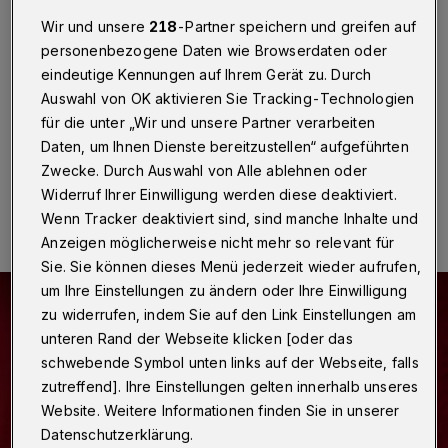
Wuppertal
·
In Wuppertal sind drei Einbrecher am
Wir und unsere
218
-Partner speichern und greifen auf
Dienstag (7 August 2018) gegen 17 Uhr in eine
personenbezogene Daten wie Browserdaten oder
Erdgeschosswohnung an der Wilhelmstraße
eindeutige Kennungen auf Ihrem Gerät zu. Durch
eingestiegen. Als der Bewohner zurückkehrte,
überraschte er einen der Täter.
Auswahl von OK aktivieren Sie Tracking-Technologien
für die unter „Wir und unsere Partner verarbeiten
Daten, um Ihnen Dienste bereitzustellen“ aufgeführten
Zwecke. Durch Auswahl von Alle ablehnen oder
08.08.2018 , 09:59 Uhr
Eine Minute Lesezeit
Widerruf Ihrer Einwilligung werden diese deaktiviert.
Wenn Tracker deaktiviert sind, sind manche Inhalte und
Anzeigen möglicherweise nicht mehr so relevant für
Sie. Sie können dieses Menü jederzeit wieder aufrufen,
um Ihre Einstellungen zu ändern oder Ihre Einwilligung
zu widerrufen, indem Sie auf den Link Einstellungen am
unteren Rand der Webseite klicken [oder das
schwebende Symbol unten links auf der Webseite, falls
zutreffend]. Ihre Einstellungen gelten innerhalb unseres
Website. Weitere Informationen finden Sie in unserer
Datenschutzerklärung.