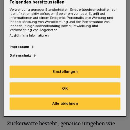
Bauchschmerzen und Durchfall …
Folgendes bereitzustellen:
Verwendung genauer Standortdaten. Endgeräteeigenschaften zur
Identifikation aktiv abfragen. Speichern von oder Zugriff auf
Sie verletzen sich an Spikes und anderen
Informationen auf einem Endgerät. Personalisierte Werbung und
Inhalte, Messung von Werbeleistung und der Performance von
tierschutzwidrigen Maßnahmen …
Inhalten, Zielgruppenforschung sowie Entwicklung und
Verbesserung von Angeboten.
Ausführliche Informationen
Sie werden gescheucht, vergrämt, geköpft,
Impressum
aufgespießt, getreten und überfahren ..
Datenschutz
Einstellungen
Sie werden missachtet und als „Ratten der
Lüfte“ beschimpft …
OK
Sie kämpfen Tag für Tag ums Überleben…
Alle ablehnen
Würden wir mit fliegenden, glitzernden,
rosafarbenen Einhörnern deren Kot aus
Zuckerwatte besteht, genauso umgehen wie