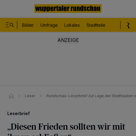
Bilder
Umfrage
Lokales
Stadtteile
Sport
Le
Leser
Rundschau-Leserbrief zur Lage der Stadttauben i
Leserbrief
„Diesen Frieden sollten wir mit