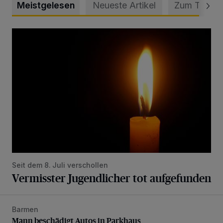
Meistgelesen
Neueste Artikel
Zum Thema
Vermisster Jugendlicher tot aufgefunden
Seit dem 8. Juli verschollen
Vermisster Jugendlicher tot aufgefunden
Barmen
Mann beschädigt Autos in Parkhaus
Mann beschädigt Autos in Parkhaus