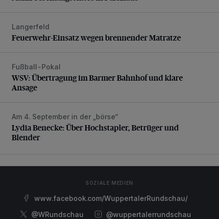
Langerfeld
Feuerwehr-Einsatz wegen brennender Matratze
Feuerwehr-Einsatz wegen brennender Matratze
Fußball-Pokal
WSV: Übertragung im Barmer Bahnhof und klare Ansage
WSV: Übertragung im Barmer Bahnhof und klare
Ansage
Am 4. September in der „börse“
Lydia Benecke: Über Hochstapler, Betrüger und Blender
Lydia Benecke: Über Hochstapler, Betrüger und
Blender
SOZIALE MEDIEN
www.facebook.com/WuppertalerRundschau/
@WRundschau
@wuppertalerrundschau