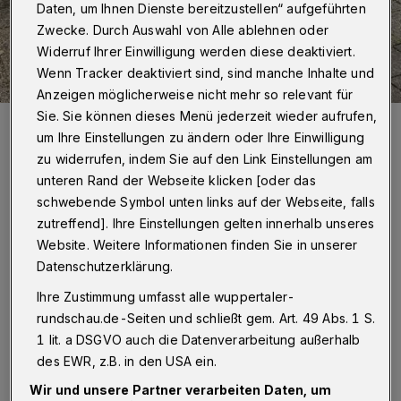
Daten, um Ihnen Dienste bereitzustellen“ aufgeführten
Zwecke. Durch Auswahl von Alle ablehnen oder
Widerruf Ihrer Einwilligung werden diese deaktiviert.
Wenn Tracker deaktiviert sind, sind manche Inhalte und
Anzeigen möglicherweise nicht mehr so relevant für
Sie. Sie können dieses Menü jederzeit wieder aufrufen,
Tauben in Barmen auf der Suche nach Futter.
um Ihre Einstellungen zu ändern oder Ihre Einwilligung
Foto: Wuppertaler Rundschau/jak
zu widerrufen, indem Sie auf den Link Einstellungen am
unteren Rand der Webseite klicken [oder das
schwebende Symbol unten links auf der Webseite, falls
zutreffend]. Ihre Einstellungen gelten innerhalb unseres
S
Website. Weitere Informationen finden Sie in unserer
ie leiden still vor sich hin …
Datenschutzerklärung.
Ihre Zustimmung umfasst alle wuppertaler-
Sie hungern weil sie keine artgerechte
rundschau.de-Seiten und schließt gem. Art. 49 Abs. 1 S.
Nahrung finden …
1 lit. a DSGVO auch die Datenverarbeitung außerhalb
des EWR, z.B. in den USA ein.
Sie bekommen von Pommes, Brot und Abfällen
Wir und unsere Partner verarbeiten Daten, um