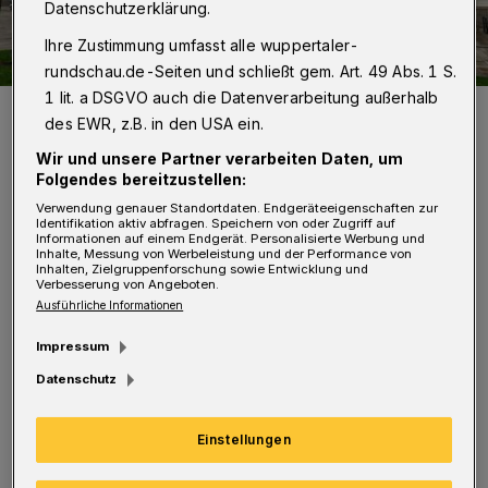
Datenschutzerklärung.
Ihre Zustimmung umfasst alle wuppertaler-
rundschau.de-Seiten und schließt gem. Art. 49 Abs. 1 S.
1 lit. a DSGVO auch die Datenverarbeitung außerhalb
Die aufgestockte Bundesbahndirektion.
des EWR, z.B. in den USA ein.
Foto: Achim Otto
Wir und unsere Partner verarbeiten Daten, um
Folgendes bereitzustellen:
Verwendung genauer Standortdaten. Endgeräteeigenschaften zur
Identifikation aktiv abfragen. Speichern von oder Zugriff auf
Informationen auf einem Endgerät. Personalisierte Werbung und
E
Inhalte, Messung von Werbeleistung und der Performance von
ben las ich den passenden Leserbrief von
Inhalten, Zielgruppenforschung sowie Entwicklung und
Verbesserung von Angeboten.
Norbert Bernhardt mit der Überschrift
Ausführliche Informationen
„Wer genehmigt so einen unproportionalen
Impressum
Murks?“ bei der Aufstockung vom uralten
Datenschutz
ehemaligen Bundesbahndirektionsgebäude am
Döppersberg.
Einstellungen