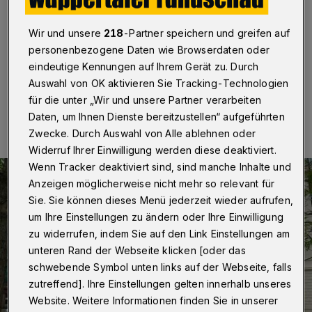
schlimm“
Wir und unsere
218
-Partner speichern und greifen auf
Wuppertal
·
Betr.: Ehemalige Bundesbahndirektion
personenbezogene Daten wie Browserdaten oder
eindeutige Kennungen auf Ihrem Gerät zu. Durch
Auswahl von OK aktivieren Sie Tracking-Technologien
19.08.2024 , 12:00 Uhr
Eine Minute Lesezeit
für die unter „Wir und unsere Partner verarbeiten
Daten, um Ihnen Dienste bereitzustellen“ aufgeführten
Zwecke. Durch Auswahl von Alle ablehnen oder
Widerruf Ihrer Einwilligung werden diese deaktiviert.
Wenn Tracker deaktiviert sind, sind manche Inhalte und
Anzeigen möglicherweise nicht mehr so relevant für
Sie. Sie können dieses Menü jederzeit wieder aufrufen,
um Ihre Einstellungen zu ändern oder Ihre Einwilligung
zu widerrufen, indem Sie auf den Link Einstellungen am
unteren Rand der Webseite klicken [oder das
schwebende Symbol unten links auf der Webseite, falls
zutreffend]. Ihre Einstellungen gelten innerhalb unseres
Website. Weitere Informationen finden Sie in unserer