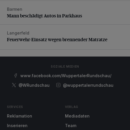
Barmen
Mann beschädigt Autos in Parkhaus
Mann beschädigt Autos in Parkhaus
Langerfeld
Feuerwehr-Einsatz wegen brennender Matratze
Feuerwehr-Einsatz wegen brennender Matratze
SOZIALE MEDIEN
www.facebook.com/WuppertalerRundschau/
@WRundschau
@wuppertalerrundschau
SERVICES
VERLAG
Reklamation
Mediadaten
Inserieren
Team