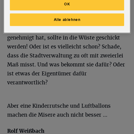
Es stimmt, denn was da aus welchen Gründen
OK
auch immer aufgestockt wurde, ist einfach
architektonisch schlimm. Und eine Bausünde.
Alle ablehnen
Wer das von der Stadtverwaltung Wuppertal
genehmigt hat, sollte in die Wüste geschickt
werden! Oder ist es vielleicht schon? Schade,
dass die Stadtverwaltung zu oft mit zweierlei
Maß misst. Und was bekommt sie dafür? Oder
ist etwas der Eigentümer dafür
verantwortlich?
Aber eine Kinderrutsche und Luftballons
machen die Misere auch nicht besser …
Rolf
Weißbach