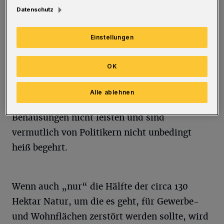
wollen?
Datenschutz
Aber: Wenn alle ins Grüne ziehen wollen, ist
Einstellungen
das Grün bald nicht mehr grün, sondern mit
kastenförmigen Einheitswohnklötzen
OK
zugestellt. Bestimmt sind diese für
„Besserverdienende“ gedacht, denn
Alle ablehnen
Transferleistungsbezieher können sich diese
Behausungen nicht leisten und sind
vermutlich von Politikern nicht unbedingt
heiß begehrt.
Wenn auch „nur“ die Hälfte der circa 130
Hektar Natur, um die es geht, für Gewerbe-
und Wohnflächen zerstört werden sollte, wird