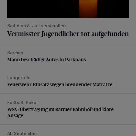
Seit dem 8. Juli verschollen
Vermisster Jugendlicher tot aufgefunden
Barmen
Mann beschädigt Autos in Parkhaus
Mann beschädigt Autos in Parkhaus
Langerfeld
Feuerwehr-Einsatz wegen brennender Matratze
Feuerwehr-Einsatz wegen brennender Matratze
Fußball-Pokal
WSV: Übertragung im Barmer Bahnhof und klare Ansage
WSV: Übertragung im Barmer Bahnhof und klare
Ansage
Ab September
BUGA-Bürgerbeteiligung für Vohwinkel und Nützenberg