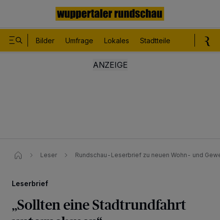
Bilder
Umfrage
Lokales
Stadtteile
Sport
Le
Leser
Rundschau-Leserbrief zu neuen Wohn- und Gew
Leserbrief
„Sollten eine Stadtrundfahrt