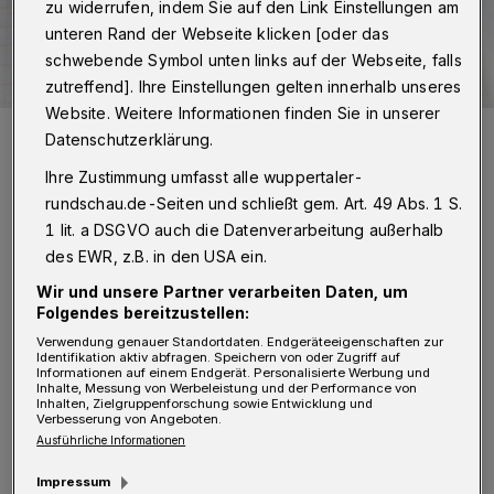
zu widerrufen, indem Sie auf den Link Einstellungen am
unteren Rand der Webseite klicken [oder das
schwebende Symbol unten links auf der Webseite, falls
zutreffend]. Ihre Einstellungen gelten innerhalb unseres
Website. Weitere Informationen finden Sie in unserer
Symbolbild.
Datenschutzerklärung.
Foto: Rundschau
Ihre Zustimmung umfasst alle wuppertaler-
rundschau.de-Seiten und schließt gem. Art. 49 Abs. 1 S.
1 lit. a DSGVO auch die Datenverarbeitung außerhalb
des EWR, z.B. in den USA ein.
W
Wir und unsere Partner verarbeiten Daten, um
as ich nicht verstehe: Wer sind die
Folgendes bereitzustellen:
Leute, die alle offensichtlich in
Verwendung genauer Standortdaten. Endgeräteeigenschaften zur
Identifikation aktiv abfragen. Speichern von oder Zugriff auf
Wuppertal wohnen wollen? Woher kommen
Informationen auf einem Endgerät. Personalisierte Werbung und
Inhalte, Messung von Werbeleistung und der Performance von
sie? Wie leben sie jetzt? Oder handelt es sich
Inhalten, Zielgruppenforschung sowie Entwicklung und
Verbesserung von Angeboten.
um Wuppertaler, denen es da, wo sie wohnen,
Ausführliche Informationen
nicht mehr gefällt und daher ins Grüne ziehen
Impressum