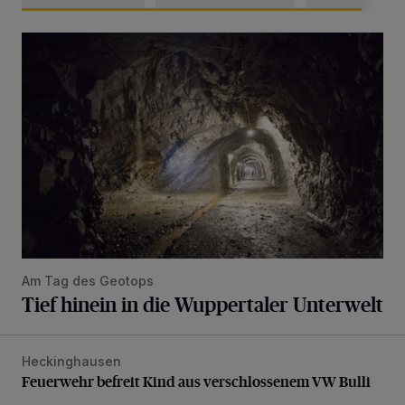
Tief hinein in die Wuppertaler Unterwelt
Am Tag des Geotops
Tief hinein in die Wuppertaler Unterwelt
Heckinghausen
Feuerwehr befreit Kind aus verschlossenem VW Bulli
Feuerwehr befreit Kind aus verschlossenem VW Bulli