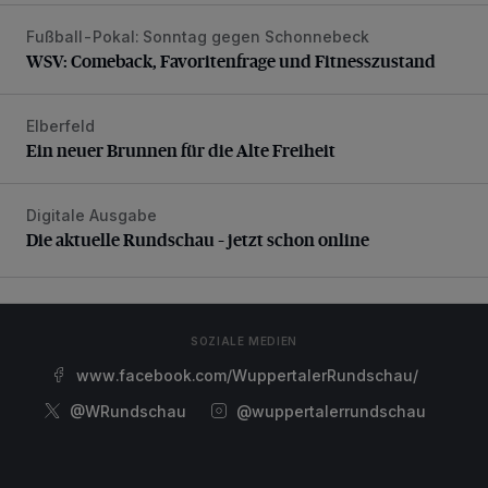
Fußball-Pokal: Sonntag gegen Schonnebeck
WSV: Comeback, Favoritenfrage und Fitnesszustand
WSV: Comeback, Favoritenfrage und Fitnesszustand
Elberfeld
Ein neuer Brunnen für die Alte Freiheit
Ein neuer Brunnen für die Alte Freiheit
Digitale Ausgabe
Die aktuelle Rundschau – jetzt schon online
Die aktuelle Rundschau – jetzt schon online
SOZIALE MEDIEN
www.facebook.com/WuppertalerRundschau/
@WRundschau
@wuppertalerrundschau