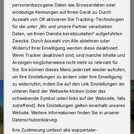
Gott beten“
personenbezogene Daten wie Browserdaten oder
eindeutige Kennungen auf Ihrem Gerät zu. Durch
Wuppertal
·
Betr.: „Geschichten, die wir gerne
Auswahl von OK aktivieren Sie Tracking-Technologien
geschrieben hätten“, Rundschau vom 28. Dezember
für die unter „Wir und unsere Partner verarbeiten
2024
Daten, um Ihnen Dienste bereitzustellen“ aufgeführten
Zwecke. Durch Auswahl von Alle ablehnen oder
Widerruf Ihrer Einwilligung werden diese deaktiviert.
30.12.2024 , 11:00 Uhr
Eine Minute Lesezeit
Wenn Tracker deaktiviert sind, sind manche Inhalte und
Anzeigen möglicherweise nicht mehr so relevant für
Sie. Sie können dieses Menü jederzeit wieder aufrufen,
um Ihre Einstellungen zu ändern oder Ihre Einwilligung
zu widerrufen, indem Sie auf den Link Einstellungen am
unteren Rand der Webseite klicken [oder das
schwebende Symbol unten links auf der Webseite, falls
zutreffend]. Ihre Einstellungen gelten innerhalb unseres
Website. Weitere Informationen finden Sie in unserer
Datenschutzerklärung.
Ihre Zustimmung umfasst alle wuppertaler-