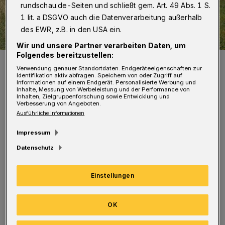
rundschau.de-Seiten und schließt gem. Art. 49 Abs. 1 S.
1 lit. a DSGVO auch die Datenverarbeitung außerhalb
des EWR, z.B. in den USA ein.
Wir und unsere Partner verarbeiten Daten, um
Folgendes bereitzustellen:
Im September 2022 bei der Schlüsselübergabe war die Welt noch in
Ordnung.
Verwendung genauer Standortdaten. Endgeräteeigenschaften zur
Identifikation aktiv abfragen. Speichern von oder Zugriff auf
Foto: Wuppertaler Rundschau/Nina Bossy
Informationen auf einem Endgerät. Personalisierte Werbung und
Inhalte, Messung von Werbeleistung und der Performance von
Inhalten, Zielgruppenforschung sowie Entwicklung und
Verbesserung von Angeboten.
Ausführliche Informationen
Impressum
A
lle sind sehr schöne Artikel, großes
Datenschutz
Kompliment an die Schreiber. Der
Artikel „Tierisches Weihnachtswunder“ hat
Einstellungen
mich sehr bewegt. Ich werde jetzt zum lieben
Gott beten, dass er einen richtigen Blitz und
OK
auch „Franzel“ zur Erde schickt, damit diese