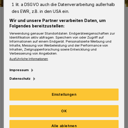
1 lit. a DSGVO auch die Datenverarbeitung außerhalb
des EWR, z.B. in den USA ein.
Was für ein faszinierender Platz ...
Foto: Thomas Lettner
Wir und unsere Partner verarbeiten Daten, um
Folgendes bereitzustellen:
Verwendung genauer Standortdaten. Endgeräteeigenschaften zur
Identifikation aktiv abfragen. Speichern von oder Zugriff auf
Informationen auf einem Endgerät. Personalisierte Werbung und
Inhalte, Messung von Werbeleistung und der Performance von
Inhalten, Zielgruppenforschung sowie Entwicklung und
E
Verbesserung von Angeboten.
ine faszinierende Symbiose. Kaum steht
Ausführliche Informationen
der Baum, wird er in Beschlag
Impressum
genommen, inspiziert und manchmal auch
Datenschutz
entschmückt. Aber manchmal gelingt auch ein
toller Schnappschuss.
Einstellungen
Frohe Weihnachten!
OK
Thomas
Lettner
Alle ablehnen