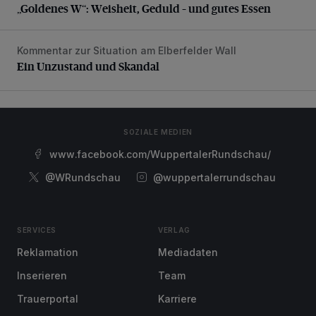
„Goldenes W“: Weisheit, Geduld – und gutes Essen
Kommentar zur Situation am Elberfelder Wall
Ein Unzustand und Skandal
Ein Unzustand und Skandal
SOZIALE MEDIEN
www.facebook.com/WuppertalerRundschau/
@WRundschau
@wuppertalerrundschau
SERVICES
VERLAG
Reklamation
Mediadaten
Inserieren
Team
Trauerportal
Karriere