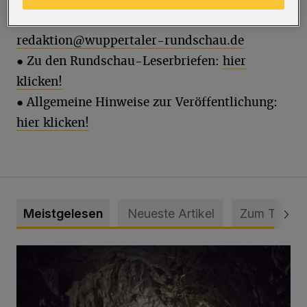
●
Leserbrief an die Wuppertaler Rundschau:
redaktion@wuppertaler-rundschau.de
● Zu den Rundschau-Leserbriefen:
hier
klicken!
● Allgemeine Hinweise zur Veröffentlichung:
hier klicken!
Meistgelesen
Neueste Artikel
Zum Thema
Tief hinein in die Wuppertaler Unterwelt