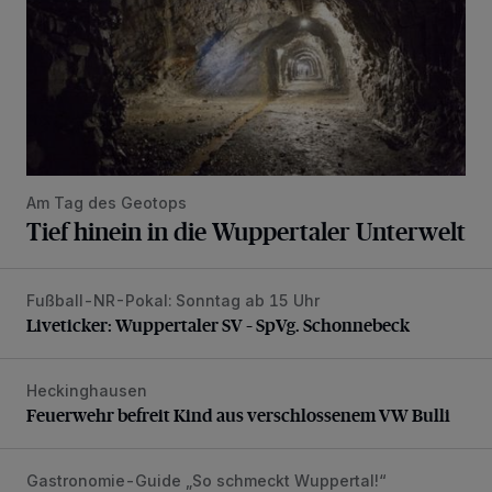
Am Tag des Geotops
Tief hinein in die Wuppertaler Unterwelt
Fußball-NR-Pokal: Sonntag ab 15 Uhr
Liveticker: Wuppertaler SV – SpVg. Schonnebeck
Liveticker: Wuppertaler SV – SpVg. Schonnebeck
Heckinghausen
Feuerwehr befreit Kind aus verschlossenem VW Bulli
Feuerwehr befreit Kind aus verschlossenem VW Bulli
Gastronomie-Guide „So schmeckt Wuppertal!“
„Goldenes W“: Weisheit, Geduld – und gutes Essen