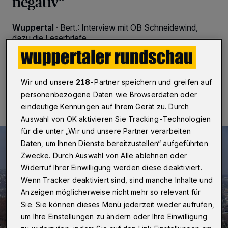
negativ“
Wuppertal
·
Bert.: Interview mit OB Schneidewind,
dazu die Leserbriefe
10.01.2025 , 09:30 Uhr
Eine Minute Lesezeit
Wir und unsere
218
-Partner speichern und greifen auf
personenbezogene Daten wie Browserdaten oder
eindeutige Kennungen auf Ihrem Gerät zu. Durch
Auswahl von OK aktivieren Sie Tracking-Technologien
für die unter „Wir und unsere Partner verarbeiten
Daten, um Ihnen Dienste bereitzustellen“ aufgeführten
Zwecke. Durch Auswahl von Alle ablehnen oder
Widerruf Ihrer Einwilligung werden diese deaktiviert.
Wenn Tracker deaktiviert sind, sind manche Inhalte und
Anzeigen möglicherweise nicht mehr so relevant für
Sie. Sie können dieses Menü jederzeit wieder aufrufen,
um Ihre Einstellungen zu ändern oder Ihre Einwilligung