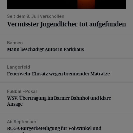
Seit dem 8. Juli verschollen
Vermisster Jugendlicher tot aufgefunden
Barmen
Mann beschädigt Autos in Parkhaus
Mann beschädigt Autos in Parkhaus
Langerfeld
Feuerwehr-Einsatz wegen brennender Matratze
Feuerwehr-Einsatz wegen brennender Matratze
Fußball-Pokal
WSV: Übertragung im Barmer Bahnhof und klare Ansage
WSV: Übertragung im Barmer Bahnhof und klare
Ansage
Ab September
BUGA-Bürgerbeteiligung für Vohwinkel und Nützenberg
BUGA-Bürgerbeteiligung für Vohwinkel und