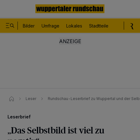
Bilder
Umfrage
Lokales
Stadtteile
Sport
Le
Leser
Rundschau-Leserbrief zu Wuppertal und der Se
Leserbrief
„Das Selbstbild ist viel zu