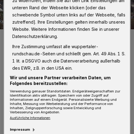
zu widerrufen, indem Sie auf den Link Einstellungen am
unteren Rand der Webseite klicken [oder das
schwebende Symbol unten links auf der Webseite, falls
zutreffend]. Ihre Einstellungen gelten innerhalb unseres
Website. Weitere Informationen finden Sie in unserer
Blick vom Rigi Kulm auf Wuppertal.
Datenschutzerklärung.
Foto: Christoph Petersen
Ihre Zustimmung umfasst alle wuppertaler-
rundschau.de-Seiten und schließt gem. Art. 49 Abs. 1 S.
1 lit. a DSGVO auch die Datenverarbeitung außerhalb
des EWR, z.B. in den USA ein.
I
Wir und unsere Partner verarbeiten Daten, um
ch mag Wuppertal. Wenn mich Menschen
Folgendes bereitzustellen:
im Urlaub fragen, aus welcher Stadt ich
Verwendung genauer Standortdaten. Endgeräteeigenschaften zur
Identifikation aktiv abfragen. Speichern von oder Zugriff auf
komme, antworte ich meist: „Aus der für
Informationen auf einem Endgerät. Personalisierte Werbung und
Inhalte, Messung von Werbeleistung und der Performance von
mich schönsten Stadt Deutschlands:
Inhalten, Zielgruppenforschung sowie Entwicklung und
Verbesserung von Angeboten.
Wuppertal.“ Diese Antwort sorgt oft für
Ausführliche Informationen
Schmunzeln und manchmal für Stirnrunzeln.
Impressum