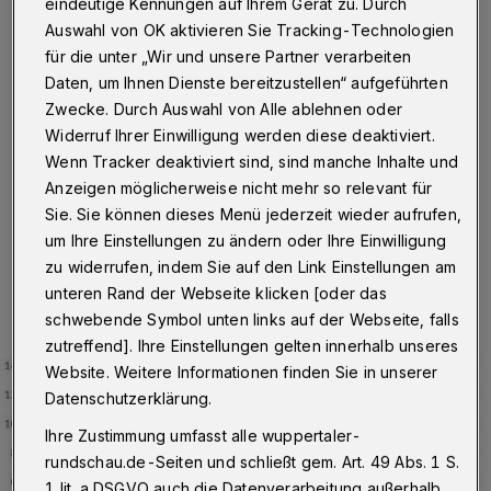
bei 415,21
eindeutige Kennungen auf Ihrem Gerät zu. Durch
Auswahl von OK aktivieren Sie Tracking-Technologien
für die unter „Wir und unsere Partner verarbeiten
Wuppertal
·
Am Sonntag (2. Oktober 2022) um
14:05 Uhr hat die Stadt Wuppertal insgesamt 1.675
Daten, um Ihnen Dienste bereitzustellen“ aufgeführten
Personen gemeldet, die aktuell mit dem Corona-Virus
Zwecke. Durch Auswahl von Alle ablehnen oder
infiziert sind. Der Inzidenzwert liegt bei 415,21, die Zahl
Widerruf Ihrer Einwilligung werden diese deaktiviert.
der Neuinfektionen in den vergangenen sieben Tagen
Wenn Tracker deaktiviert sind, sind manche Inhalte und
bei 1.474.
Anzeigen möglicherweise nicht mehr so relevant für
Sie. Sie können dieses Menü jederzeit wieder aufrufen,
um Ihre Einstellungen zu ändern oder Ihre Einwilligung
02.10.2022 , 14:10 Uhr
Eine Minute Lesezeit
zu widerrufen, indem Sie auf den Link Einstellungen am
unteren Rand der Webseite klicken [oder das
schwebende Symbol unten links auf der Webseite, falls
zutreffend]. Ihre Einstellungen gelten innerhalb unseres
Website. Weitere Informationen finden Sie in unserer
Datenschutzerklärung.
Ihre Zustimmung umfasst alle wuppertaler-
rundschau.de-Seiten und schließt gem. Art. 49 Abs. 1 S.
1 lit. a DSGVO auch die Datenverarbeitung außerhalb