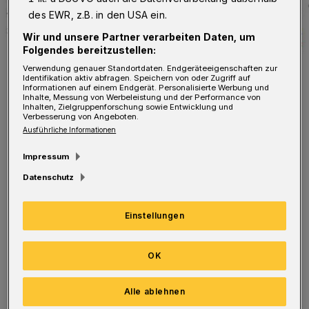
des EWR, z.B. in den USA ein.
Wir und unsere Partner verarbeiten Daten, um
Folgendes bereitzustellen:
Verwendung genauer Standortdaten. Endgeräteeigenschaften zur
Identifikation aktiv abfragen. Speichern von oder Zugriff auf
Informationen auf einem Endgerät. Personalisierte Werbung und
Inhalte, Messung von Werbeleistung und der Performance von
Der Verlauf der Corona-Pandemie in Wuppertal.
Inhalten, Zielgruppenforschung sowie Entwicklung und
Verbesserung von Angeboten.
Foto: Rundschau
Ausführliche Informationen
Impressum
Datenschutz
Neu infiziert haben sich laut Verwaltung am
Einstellungen
Donnerstag 285 Personen. Bestätigte Fälle gibt
es 144.133, gestorben sind 686 Menschen.
OK
Es wird allgemein von einer Dunkelziffer
Alle ablehnen