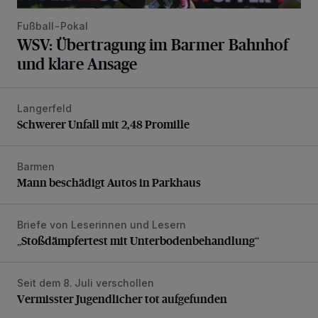
Fußball-Pokal
WSV: Übertragung im Barmer Bahnhof
und klare Ansage
Langerfeld
Schwerer Unfall mit 2,48 Promille
Schwerer Unfall mit 2,48 Promille
Barmen
Mann beschädigt Autos in Parkhaus
Mann beschädigt Autos in Parkhaus
Briefe von Leserinnen und Lesern
„Stoßdämpfertest mit Unterbodenbehandlung“
„Stoßdämpfertest mit Unterbodenbehandlung“
Seit dem 8. Juli verschollen
Vermisster Jugendlicher tot aufgefunden
Vermisster Jugendlicher tot aufgefunden