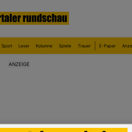
Sport
Leser
Kolumne
Spiele
Trauer
E-Paper
Anze