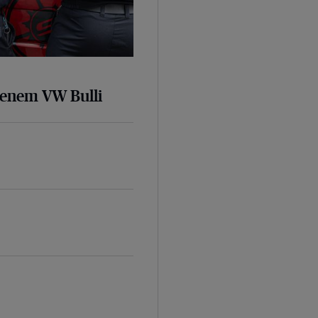
senem VW Bulli
d