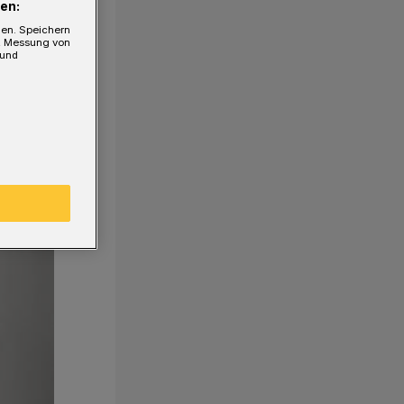
en:
gen. Speichern
e, Messung von
 und