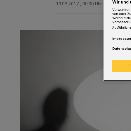
Wir und 
13.08.2017 , 09:00 Uhr
Eine Minute L
Verwendung
von oder Zu
Werbeleist
Verbesseru
Ausführliche
Impressu
Datenschu
E