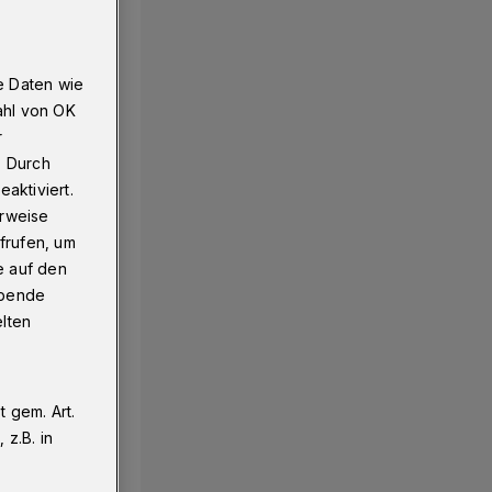
e Daten wie
ahl von OK
r
. Durch
aktiviert.
erweise
frufen, um
e auf den
ebende
elten
 gem. Art.
z.B. in