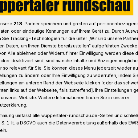
unsere
218
-Partner speichern und greifen auf personenbezogen
 allen Sinnen
aten oder eindeutige Kennungen auf Ihrem Gerät zu. Durch Ausw
n Sie Tracking-Technologien für die unter „Wir und unsere Partne
en Daten, um Ihnen Dienste bereitzustellen“ aufgeführten Zwecke
on Alle ablehnen oder Widerruf Ihrer Einwilligung werden diese de
mit allen Sinnen
cker deaktiviert sind, sind manche Inhalte und Anzeigen möglich
r so relevant für Sie. Sie können dieses Menü jederzeit wieder au
tellungen zu ändern oder Ihre Einwilligung zu widerrufen, indem Si
stellungen am unteren Rand der Webseite klicken [oder das schw
er Zaubersalon präsentiert Gastmagier
ten links auf der Webseite, falls zutreffend]. Ihre Einstellungen g
5. August 2017) ab 20 Uhr in der "börse"
 unseres Website. Weitere Informationen finden Sie in unserer
s Programm "Mit allen Sinnen! — (K)ein
utzerklärung.
immung umfasst alle wuppertaler-rundschau.de-Seiten und schließt
 S. 1 lit. a DSGVO auch die Datenverarbeitung außerhalb des EWR, 
ein.