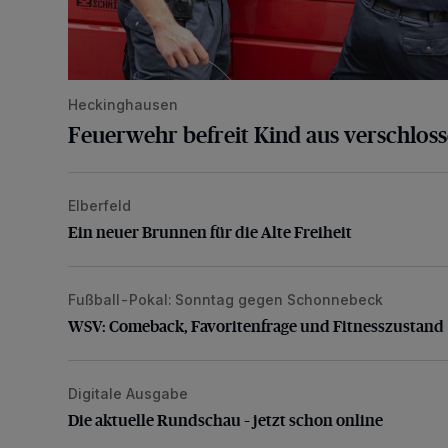
Heckinghausen
Feuerwehr befreit Kind aus verschlos
Elberfeld
Ein neuer Brunnen für die Alte Freiheit
Ein neuer Brunnen für die Alte Freiheit
Fußball-Pokal: Sonntag gegen Schonnebeck
WSV: Comeback, Favoritenfrage und Fitnesszustan
WSV: Comeback, Favoritenfrage und Fitnesszustand
Digitale Ausgabe
Die aktuelle Rundschau – jetzt schon online
Die aktuelle Rundschau – jetzt schon online