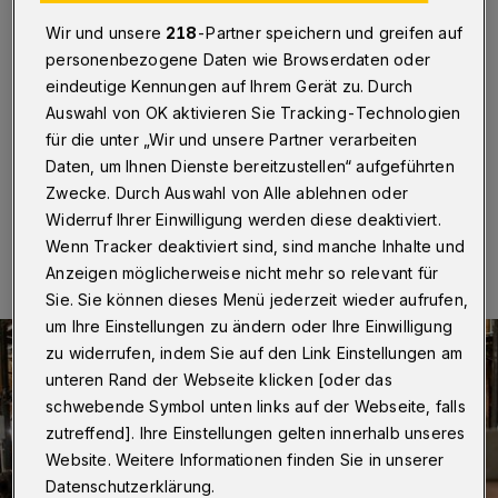
Textilindustrie
Wir und unsere
218
-Partner speichern und greifen auf
Wuppertal
·
„Durch die Heimat der Barmer Artikel“
personenbezogene Daten wie Browserdaten oder
lautet der Titel einer Stadtführung mit Michael Dietz. Sie
eindeutige Kennungen auf Ihrem Gerät zu. Durch
beginnt am Samstag (15. April 2023) um 11 Uhr und
Auswahl von OK aktivieren Sie Tracking-Technologien
dauert rund zweieinhalb Stunden.
für die unter „Wir und unsere Partner verarbeiten
Daten, um Ihnen Dienste bereitzustellen“ aufgeführten
Zwecke. Durch Auswahl von Alle ablehnen oder
Widerruf Ihrer Einwilligung werden diese deaktiviert.
11.04.2023 , 09:30 Uhr
Eine Minute Lesezeit
Wenn Tracker deaktiviert sind, sind manche Inhalte und
Anzeigen möglicherweise nicht mehr so relevant für
Sie. Sie können dieses Menü jederzeit wieder aufrufen,
um Ihre Einstellungen zu ändern oder Ihre Einwilligung
zu widerrufen, indem Sie auf den Link Einstellungen am
unteren Rand der Webseite klicken [oder das
schwebende Symbol unten links auf der Webseite, falls
zutreffend]. Ihre Einstellungen gelten innerhalb unseres
Website. Weitere Informationen finden Sie in unserer
Datenschutzerklärung.