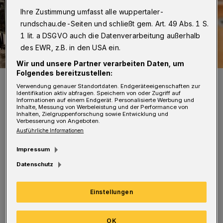
Ihre Zustimmung umfasst alle wuppertaler-
rundschau.de-Seiten und schließt gem. Art. 49 Abs. 1 S.
1 lit. a DSGVO auch die Datenverarbeitung außerhalb
des EWR, z.B. in den USA ein.
Wir und unsere Partner verarbeiten Daten, um
Folgendes bereitzustellen:
Blick in die Bandweberei Kafka (Archivbild),
Verwendung genauer Standortdaten. Endgeräteeigenschaften zur
Foto: Monika Laubert
Identifikation aktiv abfragen. Speichern von oder Zugriff auf
Informationen auf einem Endgerät. Personalisierte Werbung und
Inhalte, Messung von Werbeleistung und der Performance von
Inhalten, Zielgruppenforschung sowie Entwicklung und
Verbesserung von Angeboten.
Ausführliche Informationen
Impressum
Der Rundgang auf den Spuren der
Datenschutz
Textilindustrie führt zu alten
Produktionsstätten, die teils ihr Handwerk
Einstellungen
bewahrt haben, teils auf neue Erwerbszweige
umgestiegen sind.
OK