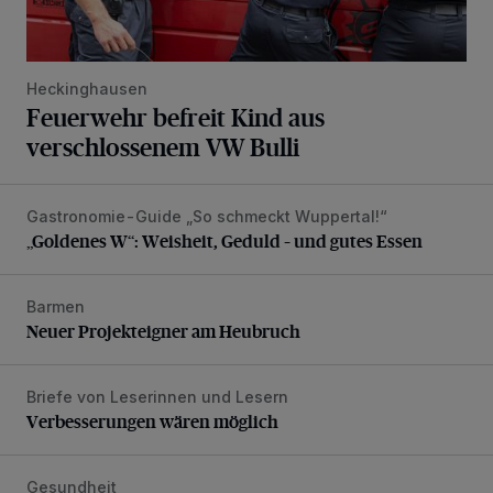
Heckinghausen
Feuerwehr befreit Kind aus
verschlossenem VW Bulli
Gastronomie-Guide „So schmeckt Wuppertal!“
„Goldenes W“: Weisheit, Geduld – und gutes Essen
„Goldenes W“: Weisheit, Geduld – und gutes Essen
Barmen
Neuer Projekteigner am Heubruch
Neuer Projekteigner am Heubruch
Briefe von Leserinnen und Lesern
Verbesserungen wären möglich
Verbesserungen wären möglich
Gesundheit
Bethesda eröffnet ein innovatives Callcenter