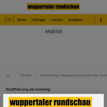
Bilder
Umfrage
Lokales
Stadtteile
Sport
Le
Termine
Stadtführung in Wuppertal auf Spuren der Textil
Stadtführung am Samstag
Auf den Spuren der