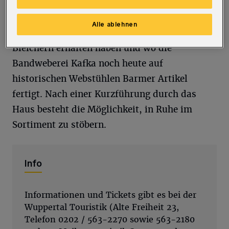
Am Weg liegen die ehemaligen Bleicherwiesen
Alle ablehnen
in Langerfeld, wo sich Wohnhäuser von
Bleichern erhalten haben und wo die
Bandweberei Kafka noch heute auf
historischen Webstühlen Barmer Artikel
fertigt. Nach einer Kurzführung durch das
Haus besteht die Möglichkeit, in Ruhe im
Sortiment zu stöbern.
Info
Informationen und Tickets gibt es bei der
Wuppertal Touristik (Alte Freiheit 23,
Telefon 0202 / 563-2270 sowie 563-2180