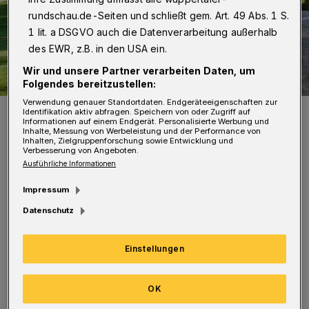
rundschau.de-Seiten und schließt gem. Art. 49 Abs. 1 S.
1 lit. a DSGVO auch die Datenverarbeitung außerhalb
des EWR, z.B. in den USA ein.
Wir und unsere Partner verarbeiten Daten, um
Folgendes bereitzustellen:
Verwendung genauer Standortdaten. Endgeräteeigenschaften zur
Die Hardt mit ihrem imposanten Baumsbestand.
Identifikation aktiv abfragen. Speichern von oder Zugriff auf
Informationen auf einem Endgerät. Personalisierte Werbung und
Foto: Achim Otto
Inhalte, Messung von Werbeleistung und der Performance von
Inhalten, Zielgruppenforschung sowie Entwicklung und
Verbesserung von Angeboten.
Ausführliche Informationen
Impressum
I
Datenschutz
m Botanischen Garten und auf der Hardt
sind eine Reihe von besonderen Bäumen zu
Einstellungen
finden, alte und große Exemplare oder wenig
verbreitete Arten, die Baum-Experte Ulrich
OK
Schreckert vom Botanischen Garten den