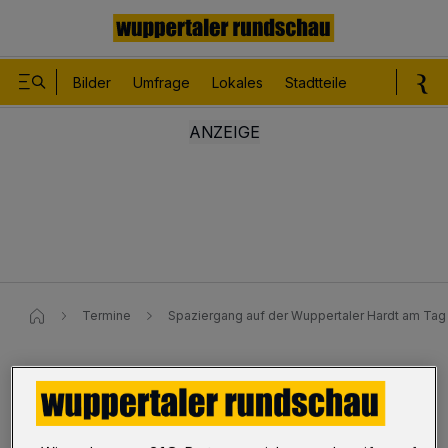
Bilder
Umfrage
Lokales
Stadtteile
Sport
Le
Termine
Spaziergang auf der Wuppertaler Hardt am Ta
Botanischer Garten
Spaziergang auf der Hardt am