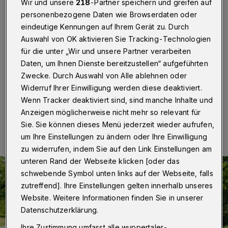
Tag des Baumes
Wir und unsere
218
-Partner speichern und greifen auf
personenbezogene Daten wie Browserdaten oder
eindeutige Kennungen auf Ihrem Gerät zu. Durch
Wuppertal
·
Am 25. April ist der jährliche Tag des
Baumes, der deutschlandweit in diesem Jahr zum 70.
Auswahl von OK aktivieren Sie Tracking-Technologien
Mal gefeiert wird. Aus diesem Anlass bietet der
für die unter „Wir und unsere Partner verarbeiten
Botanische Garten einen Spaziergang zu den
Daten, um Ihnen Dienste bereitzustellen“ aufgeführten
Baumschätzen auf der Wuppertaler Hardt an.
Zwecke. Durch Auswahl von Alle ablehnen oder
Widerruf Ihrer Einwilligung werden diese deaktiviert.
Wenn Tracker deaktiviert sind, sind manche Inhalte und
20.04.2023 , 16:00 Uhr
Eine Minute Lesezeit
Anzeigen möglicherweise nicht mehr so relevant für
Sie. Sie können dieses Menü jederzeit wieder aufrufen,
um Ihre Einstellungen zu ändern oder Ihre Einwilligung
zu widerrufen, indem Sie auf den Link Einstellungen am
unteren Rand der Webseite klicken [oder das
schwebende Symbol unten links auf der Webseite, falls
zutreffend]. Ihre Einstellungen gelten innerhalb unseres
Website. Weitere Informationen finden Sie in unserer
Datenschutzerklärung.
Ihre Zustimmung umfasst alle wuppertaler-