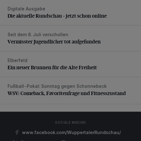
Digitale Ausgabe
Die aktuelle Rundschau – jetzt schon online
Die aktuelle Rundschau – jetzt schon online
Seit dem 8. Juli verschollen
Vermisster Jugendlicher tot aufgefunden
Vermisster Jugendlicher tot aufgefunden
Elberfeld
Ein neuer Brunnen für die Alte Freiheit
Ein neuer Brunnen für die Alte Freiheit
Fußball-Pokal: Sonntag gegen Schonnebeck
WSV: Comeback, Favoritenfrage und Fitnesszustand
WSV: Comeback, Favoritenfrage und Fitnesszustand
SOZIALE MEDIEN
www.facebook.com/WuppertalerRundschau/