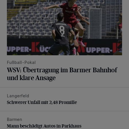
Fußball-Pokal
WSV: Übertragung im Barmer Bahnhof
und klare Ansage
Langerfeld
Schwerer Unfall mit 2,48 Promille
Schwerer Unfall mit 2,48 Promille
Barmen
Mann beschädigt Autos in Parkhaus
Mann beschädigt Autos in Parkhaus