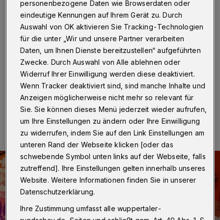
öffnet wieder
personenbezogene Daten wie Browserdaten oder
eindeutige Kennungen auf Ihrem Gerät zu. Durch
Wuppertal
·
Nach einer langen Corona-Pause öffnet
Auswahl von OK aktivieren Sie Tracking-Technologien
die Philatelistische Bibliothek Wuppertal ihre Türe für
für die unter „Wir und unsere Partner verarbeiten
Besucherinnen und Besucher. Damit ist wieder eine
Daten, um Ihnen Dienste bereitzustellen“ aufgeführten
Ausleihe vor Ort möglich. Auch der reichliche
Zwecke. Durch Auswahl von Alle ablehnen oder
Dublettenbestand wartet auf Interessierte.
Widerruf Ihrer Einwilligung werden diese deaktiviert.
Wenn Tracker deaktiviert sind, sind manche Inhalte und
Anzeigen möglicherweise nicht mehr so relevant für
07.07.2021 , 06:30 Uhr
Eine Minute Lesezeit
Sie. Sie können dieses Menü jederzeit wieder aufrufen,
um Ihre Einstellungen zu ändern oder Ihre Einwilligung
zu widerrufen, indem Sie auf den Link Einstellungen am
unteren Rand der Webseite klicken [oder das
schwebende Symbol unten links auf der Webseite, falls
zutreffend]. Ihre Einstellungen gelten innerhalb unseres
Website. Weitere Informationen finden Sie in unserer
Datenschutzerklärung.
Ihre Zustimmung umfasst alle wuppertaler-