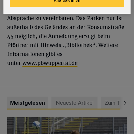
und 9. September von 10 bis 12 Uhr. Außerdem
Alle ablehnen
besteht die Möglichkeit, Termine nach
Absprache zu vereinbaren. Das Parken nur ist
außerhalb des Geländes an der Konsumstraße
45 möglich, die Anmeldung erfolgt beim
Pförtner mit Hinweis „Bibliothek“. Weitere
Informationen gibt es
unter
www.pbwuppertal.de
Meistgelesen
Neueste Artikel
Zum Thema
WSV: Übertragung im Barmer Bahnhof und klare Ansage