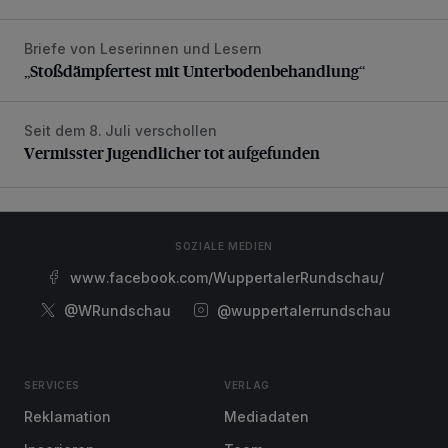
Briefe von Leserinnen und Lesern
„Stoßdämpfertest mit Unterbodenbehandlung“
„Stoßdämpfertest mit Unterbodenbehandlung“
Seit dem 8. Juli verschollen
Vermisster Jugendlicher tot aufgefunden
Vermisster Jugendlicher tot aufgefunden
SOZIALE MEDIEN
www.facebook.com/WuppertalerRundschau/
@WRundschau
@wuppertalerrundschau
SERVICES
VERLAG
Reklamation
Mediadaten