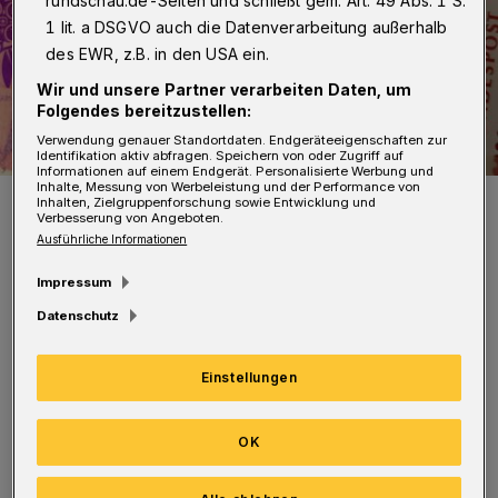
rundschau.de-Seiten und schließt gem. Art. 49 Abs. 1 S.
1 lit. a DSGVO auch die Datenverarbeitung außerhalb
des EWR, z.B. in den USA ein.
Wir und unsere Partner verarbeiten Daten, um
Folgendes bereitzustellen:
Verwendung genauer Standortdaten. Endgeräteeigenschaften zur
Identifikation aktiv abfragen. Speichern von oder Zugriff auf
Informationen auf einem Endgerät. Personalisierte Werbung und
Inhalte, Messung von Werbeleistung und der Performance von
Symbolbild.
Inhalten, Zielgruppenforschung sowie Entwicklung und
Verbesserung von Angeboten.
Foto: moritz320
Ausführliche Informationen
Impressum
Datenschutz
In der Bibliothek besteht Maskenpflicht. Die
Einstellungen
ersten Öffnungstermine sind samstags am 24.
Juli, 28. August und 25. September 2021 von 15
OK
bis 17 Uhr sowie donnerstags am 5. August