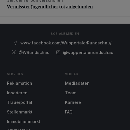
Seit dem 8. Juli verschollen
Vermisster Jugendlicher tot aufgefunden
Vermisster Jugendlicher tot aufgefunden
SOZIALE MEDIEN
www.facebook.com/WuppertalerRundschau/
@WRundschau
@wuppertalerrundschau
SERVICES
VERLAG
Reklamation
Mediadaten
Inserieren
Team
Trauerportal
Karriere
Stellenmarkt
FAQ
Immobilienmarkt