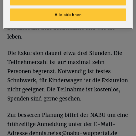
Steinbruchs Oetelshofen auf die Suche nach
den Musikanten des Sommers. Sie erfahren,
Alle ablehnen
welche Arten dort vorkommen, was ihren
Lebensraum dort auszeichnet und wie sie
leben.
Die Exkursion dauert etwa drei Stunden. Die
Teilnehmerzahl ist auf maximal zehn
Personen begrenzt. Notwendig ist festes
Schuhwerk, für Kinderwagen ist die Exkursion
nicht geeignet. Die Teilnahme ist kostenlos,
Spenden sind gerne gesehen.
Zur besseren Planung bittet der NABU um eine
frühzeitige Anmeldung unter der E-Mail-
Adresse
dennis.neiss@nabu-wuppertal.de