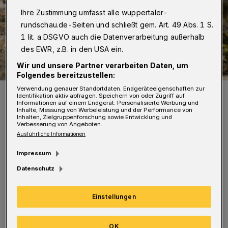
Ihre Zustimmung umfasst alle wuppertaler-
rundschau.de-Seiten und schließt gem. Art. 49 Abs. 1 S.
1 lit. a DSGVO auch die Datenverarbeitung außerhalb
des EWR, z.B. in den USA ein.
Wir und unsere Partner verarbeiten Daten, um
Folgendes bereitzustellen:
Verwendung genauer Standortdaten. Endgeräteeigenschaften zur
Die Blauflügelige Ödlandschrecke.
Identifikation aktiv abfragen. Speichern von oder Zugriff auf
Foto: Benny Trapp
Informationen auf einem Endgerät. Personalisierte Werbung und
Inhalte, Messung von Werbeleistung und der Performance von
Inhalten, Zielgruppenforschung sowie Entwicklung und
Verbesserung von Angeboten.
Ausführliche Informationen
Impressum
I
m Sommer sind sie durchgehend zu hören
Datenschutz
und auch zu sehen: Heuschrecken.
Gemeinsam gehen die Teilnehmerinnen und
Einstellungen
Teilnehmer auf der Halde Schöller des
OK