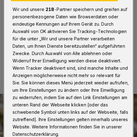
der Halde Schöller
Wir und unsere
218
-Partner speichern und greifen auf
Wuppertal
·
Zu einer Exkursion zum Kennenlernen der
personenbezogene Daten wie Browserdaten oder
Vielfalt heimischer Heuschrecken lädt der NABU
eindeutige Kennungen auf Ihrem Gerät zu. Durch
Wuppertal Interessierte für Sonntag (10. August 2025)
Auswahl von OK aktivieren Sie Tracking-Technologien
ein. Treffpunkt ist um 10 Uhr der Wanderparkplatz
für die unter „Wir und unsere Partner verarbeiten
Schöller (Zur Düssel 1).
Daten, um Ihnen Dienste bereitzustellen“ aufgeführten
Zwecke. Durch Auswahl von Alle ablehnen oder
Widerruf Ihrer Einwilligung werden diese deaktiviert.
31.07.2025 , 10:30 Uhr
Eine Minute Lesezeit
Wenn Tracker deaktiviert sind, sind manche Inhalte und
Anzeigen möglicherweise nicht mehr so relevant für
Sie. Sie können dieses Menü jederzeit wieder aufrufen,
um Ihre Einstellungen zu ändern oder Ihre Einwilligung
zu widerrufen, indem Sie auf den Link Einstellungen am
unteren Rand der Webseite klicken [oder das
schwebende Symbol unten links auf der Webseite, falls
zutreffend]. Ihre Einstellungen gelten innerhalb unseres
Website. Weitere Informationen finden Sie in unserer
Datenschutzerklärung.