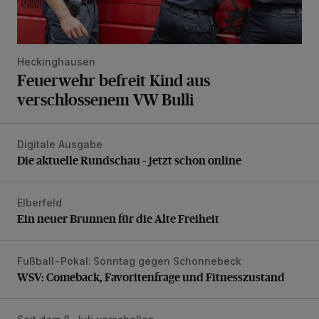
Heckinghausen
Feuerwehr befreit Kind aus
verschlossenem VW Bulli
Digitale Ausgabe
Die aktuelle Rundschau – jetzt schon online
Die aktuelle Rundschau – jetzt schon online
Elberfeld
Ein neuer Brunnen für die Alte Freiheit
Ein neuer Brunnen für die Alte Freiheit
Fußball-Pokal: Sonntag gegen Schonnebeck
WSV: Comeback, Favoritenfrage und Fitnesszustand
WSV: Comeback, Favoritenfrage und Fitnesszustand