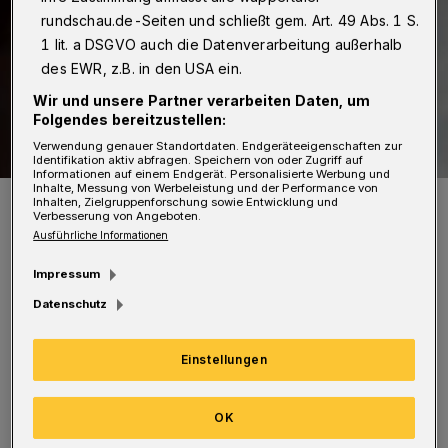
rundschau.de-Seiten und schließt gem. Art. 49 Abs. 1 S.
1 lit. a DSGVO auch die Datenverarbeitung außerhalb
des EWR, z.B. in den USA ein.
Wir und unsere Partner verarbeiten Daten, um
Folgendes bereitzustellen:
Verwendung genauer Standortdaten. Endgeräteeigenschaften zur
Identifikation aktiv abfragen. Speichern von oder Zugriff auf
Informationen auf einem Endgerät. Personalisierte Werbung und
Inhalte, Messung von Werbeleistung und der Performance von
Thorsten Pech.
Inhalten, Zielgruppenforschung sowie Entwicklung und
Verbesserung von Angeboten.
Foto: Bettina Osswald/Bettina Ossswald
Ausführliche Informationen
Impressum
Datenschutz
Reinhard Lahm, Cembalo und Thorsten Pech,
Einstellungen
Orgelpositiv lassen Musik von Johann
Sebastian Bach, Carl Philipp Emanuel Bach
OK
sowie altitalienische Meister erklingen. Der