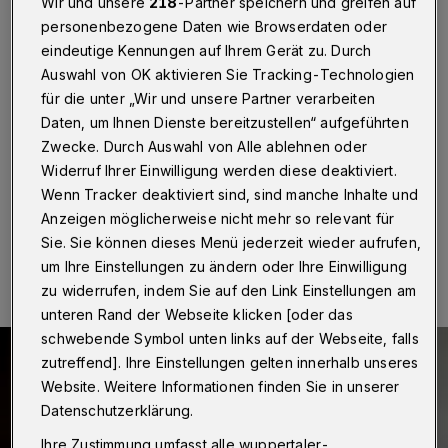
altitalienische Meister
Wir und unsere
218
-Partner speichern und greifen auf
personenbezogene Daten wie Browserdaten oder
eindeutige Kennungen auf Ihrem Gerät zu. Durch
Wuppertal
·
Die „Kolker Orgelvesper“ zum
Wochenschluss findet diesmal wieder am eigentlichen
Auswahl von OK aktivieren Sie Tracking-Technologien
Stammsitz statt – in der Alten luth. Kirche am Kolk
für die unter „Wir und unsere Partner verarbeiten
(Eingang Schöne Gasse). Am Samstag (5. März
Daten, um Ihnen Dienste bereitzustellen“ aufgeführten
2022) ab 17 Uhr sind Werke für zwei Tastenspieler zu
Zwecke. Durch Auswahl von Alle ablehnen oder
hören.
Widerruf Ihrer Einwilligung werden diese deaktiviert.
Wenn Tracker deaktiviert sind, sind manche Inhalte und
Anzeigen möglicherweise nicht mehr so relevant für
05.03.2022 , 07:00 Uhr
Eine Minute Lesezeit
Sie. Sie können dieses Menü jederzeit wieder aufrufen,
um Ihre Einstellungen zu ändern oder Ihre Einwilligung
zu widerrufen, indem Sie auf den Link Einstellungen am
unteren Rand der Webseite klicken [oder das
schwebende Symbol unten links auf der Webseite, falls
zutreffend]. Ihre Einstellungen gelten innerhalb unseres
Website. Weitere Informationen finden Sie in unserer
Datenschutzerklärung.
Ihre Zustimmung umfasst alle wuppertaler-