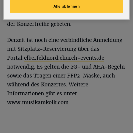
Eintritt ist wie immer am Kolk frei, am
Alle ablehnen
Ausgang wird um eine Spende zur Förderung
der Konzertreihe gebeten.
Derzeit ist noch eine verbindliche Anmeldung
mit Sitzplatz-Reservierung über das
Portal
elberfeldnord.church-events.de
notwendig. Es gelten die 2G- und AHA-Regeln
sowie das Tragen einer FFP2-Maske, auch
während des Konzertes. Weitere
Informationen gibt es unter
www.musikamkolk.com