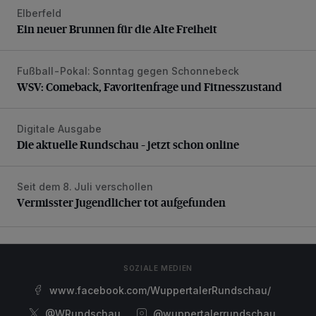
Elberfeld
Ein neuer Brunnen für die Alte Freiheit
Ein neuer Brunnen für die Alte Freiheit
Fußball-Pokal: Sonntag gegen Schonnebeck
WSV: Comeback, Favoritenfrage und Fitnesszustand
WSV: Comeback, Favoritenfrage und Fitnesszustand
Digitale Ausgabe
Die aktuelle Rundschau – jetzt schon online
Die aktuelle Rundschau – jetzt schon online
Seit dem 8. Juli verschollen
Vermisster Jugendlicher tot aufgefunden
Vermisster Jugendlicher tot aufgefunden
SOZIALE MEDIEN
www.facebook.com/WuppertalerRundschau/
@WRundschau
@wuppertalerrundschau