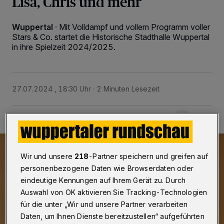
Lisa, Chris und mehr
Wuppertal
·
Mit Volldampf und vollem Programm voller
Stars & Co. startet die Historische Stadthalle Wuppertal
in ihre Spielzeit 2024/2025.
27.07.2024 , 18:30 Uhr
2 Minuten Lesezeit
Wir und unsere
218
-Partner speichern und greifen auf
personenbezogene Daten wie Browserdaten oder
eindeutige Kennungen auf Ihrem Gerät zu. Durch
Auswahl von OK aktivieren Sie Tracking-Technologien
für die unter „Wir und unsere Partner verarbeiten
Daten, um Ihnen Dienste bereitzustellen“ aufgeführten