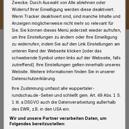
Zwecke. Durch Auswahl von Alle ablehnen oder
Widerruf Ihrer Einwilligung werden diese deaktiviert.
Wenn Tracker deaktiviert sind, sind manche Inhalte und
Anzeigen möglicherweise nicht mehr so relevant für
Sie. Sie können dieses Menü jederzeit wieder aufrufen,
Die bekannte und scharfzüngige österreichische Kabarettistin Lisa
um Ihre Einstellungen zu ändern oder Ihre Einwilligung
Eckhart kommt am 11. Januar 2025 in die Stadthalle.
zu widerrufen, indem Sie auf den Link Einstellungen am
Foto: Enrico Meyer
unteren Rand der Webseite klicken [oder das
schwebende Symbol unten links auf der Webseite, falls
zutreffend]. Ihre Einstellungen gelten innerhalb unseres
Website. Weitere Informationen finden Sie in unserer
Datenschutzerklärung.
Von Stefan Seitz
Ihre Zustimmung umfasst alle wuppertaler-
E
rundschau.de-Seiten und schließt gem. Art. 49 Abs. 1 S.
xakt 125 Jahre alt wird das
1 lit. a DSGVO auch die Datenverarbeitung außerhalb
stadtbildprägende Gebäude – und 30
des EWR, z.B. in den USA ein.
Jahre ist es her, dass es nach der großen
Wir und unsere Partner verarbeiten Daten, um
Folgendes bereitzustellen:
Sanierung wiedereröffnet wurde.