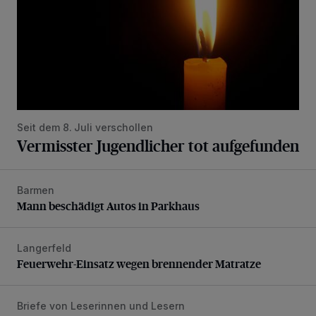
Seit dem 8. Juli verschollen
Vermisster Jugendlicher tot aufgefunden
Barmen
Mann beschädigt Autos in Parkhaus
Mann beschädigt Autos in Parkhaus
Langerfeld
Feuerwehr-Einsatz wegen brennender Matratze
Feuerwehr-Einsatz wegen brennender Matratze
Briefe von Leserinnen und Lesern
„Stoßdämpfertest mit Unterbodenbehandlung“