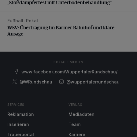
„Stoßdämpfertest mit Unterbodenbehandlung“
Fußball-Pokal
WSV: Übertragung im Barmer Bahnhof und klare Ansage
WSV: Übertragung im Barmer Bahnhof und klare
Ansage
SOZIALE MEDIEN
www.facebook.com/WuppertalerRundschau/
@WRundschau
@wuppertalerrundschau
SERVICES
VERLAG
Reklamation
Mediadaten
Inserieren
Team
Trauerportal
Karriere