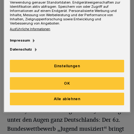
Verwendung genauer Standortdaten. Endgeräteeigenschaften zur
Identifikation aktiv abfragen. Speichern von oder Zugriff auf
Informationen auf einem Endgerät. Personalisierte Werbung und
Was jetzt alles geboten wird auf dem
Inhalte, Messung von Werbeleistung und der Performance von
Inhalten, Zielgruppenforschung sowie Entwicklung und
Johannisberg, umfasste eine über einstündige
Verbesserung von Angeboten.
Darstellung durch Stadthallen-Chefin Silke
Ausführliche Informationen
Asbeck sowie ihre Mitstreiterinnen und
Impressum
Mitstreiter. Klassische Musik ist es (natürlich)
Datenschutz
vor allem, die erklingt. Mit dem Wuppertaler
Sinfonieorchester, dem Pianisten Igor
Einstellungen
Parfenov am „neuen“ Stadthallenflügel,
einem überarbeiteten Steinway aus den 80er
OK
Jahren, mit den „Orgel-Akzenten“, dem
Alle ablehnen
„Klavierfestival Ruhr“, dem „stARTfestival“
von Bayer – und zu Pfingsten 2025 dann sogar
unter den Augen ganz Deutschlands: Der 62.
Bundeswettbewerb „Jugend musiziert“ bringt