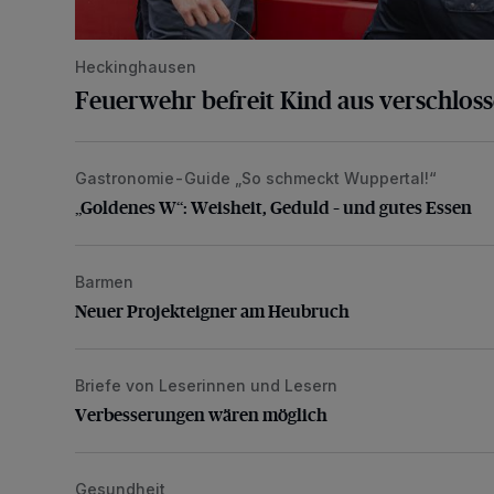
Heckinghausen
Feuerwehr befreit Kind aus verschlos
Gastronomie-Guide „So schmeckt Wuppertal!“
„Goldenes W“: Weisheit, Geduld – und gutes Essen
„Goldenes W“: Weisheit, Geduld – und gutes Essen
Barmen
Neuer Projekteigner am Heubruch
Neuer Projekteigner am Heubruch
Briefe von Leserinnen und Lesern
Verbesserungen wären möglich
Verbesserungen wären möglich
Gesundheit
Bethesda eröffnet ein innovatives Callcenter