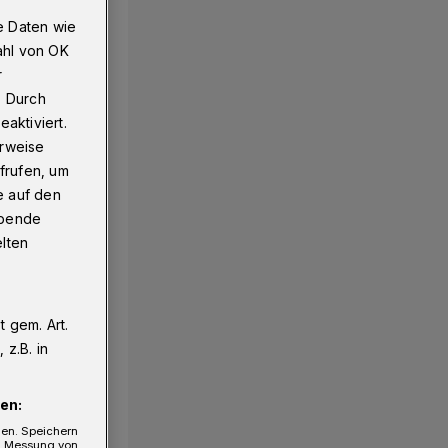
e Daten wie
ahl von OK
r
. Durch
aktiviert.
erweise
frufen, um
e auf den
ebende
elten
 gem. Art.
z.B. in
en:
gen. Speichern
e, Messung von