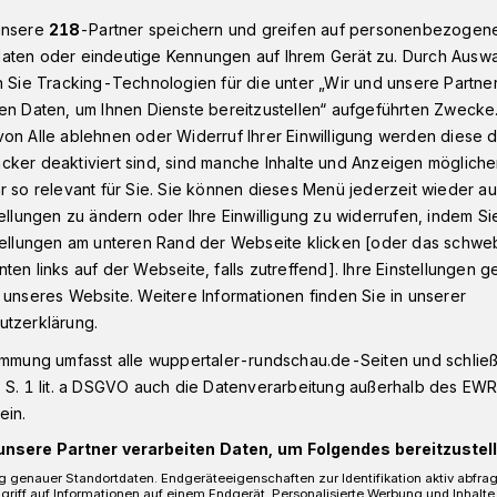
unsere
218
-Partner speichern und greifen auf personenbezogen
aten oder eindeutige Kennungen auf Ihrem Gerät zu. Durch Ausw
n Sie Tracking-Technologien für die unter „Wir und unsere Partne
chaftsfest an und in der Wuppertaler „börse“
en Daten, um Ihnen Dienste bereitzustellen“ aufgeführten Zwecke
on Alle ablehnen oder Widerruf Ihrer Einwilligung werden diese de
cker deaktiviert sind, sind manche Inhalte und Anzeigen möglich
r so relevant für Sie. Sie können dieses Menü jederzeit wieder au
arschaftsfest an
tellungen zu ändern oder Ihre Einwilligung zu widerrufen, indem Si
stellungen am unteren Rand der Webseite klicken [oder das schw
ten links auf der Webseite, falls zutreffend]. Ihre Einstellungen g
börse“
 unseres Website. Weitere Informationen finden Sie in unserer
utzerklärung.
immung umfasst alle wuppertaler-rundschau.de-Seiten und schließt
ionszentrum „die börse“, das sein 50-
 S. 1 lit. a DSGVO auch die Datenverarbeitung außerhalb des EWR, 
ädt für Sonntag (8. September 2024) zum
ein.
findet von 13 bis 19 Uhr an der
unsere Partner verarbeiten Daten, um Folgendes bereitzustell
ritt ist frei.
 genauer Standortdaten. Endgeräteeigenschaften zur Identifikation aktiv abfra
griff auf Informationen auf einem Endgerät. Personalisierte Werbung und Inhalt