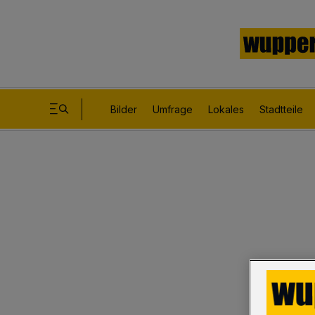
Bilder
Umfrage
Lokales
Stadtteile