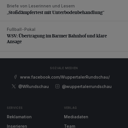
Briefe von Leserinnen und Lesern
„Stoßdämpfertest mit Unterbodenbehandlung“
„Stoßdämpfertest mit Unterbodenbehandlung“
Fußball-Pokal
WSV: Übertragung im Barmer Bahnhof und klare Ansage
WSV: Übertragung im Barmer Bahnhof und klare
Ansage
SOZIALE MEDIEN
www.facebook.com/WuppertalerRundschau/
@WRundschau
@wuppertalerrundschau
SERVICES
VERLAG
Reklamation
Mediadaten
Inserieren
Team