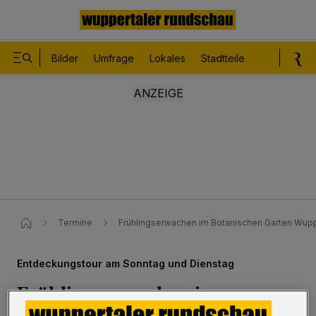
Bilder
Umfrage
Lokales
Stadtteile
Sport
Le
Termine
Frühlingserwachen im Botanischen Garten Wupp
Entdeckungstour am Sonntag und Dienstag
Frühlingserwachen im