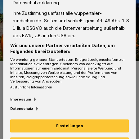
Datenschutzerklärung.
Ihre Zustimmung umfasst alle wuppertaler-
rundschau.de-Seiten und schließt gem. Art. 49 Abs. 1 S.
1 lit. a DSGVO auch die Datenverarbeitung außerhalb
des EWR, z.B. in den USA ein.
Wir und unsere Partner verarbeiten Daten, um
Folgendes bereitzustellen:
Verwendung genauer Standortdaten. Endgeräteeigenschaften zur
Identifikation aktiv abfragen. Speichern von oder Zugriff auf
Die Blütenpracht vor dem Elisenturm.
Informationen auf einem Endgerät. Personalisierte Werbung und
Inhalte, Messung von Werbeleistung und der Performance von
Foto: Achim Otto
Inhalten, Zielgruppenforschung sowie Entwicklung und
Verbesserung von Angeboten.
Ausführliche Informationen
Impressum
Datenschutz
Für Sonntag (23. März 2025) ab 11 Uhr sowie
am Dienstag (25. März) ab 14 Uhr lädt der
Einstellungen
Botanische Garten zu einer allgemeinen