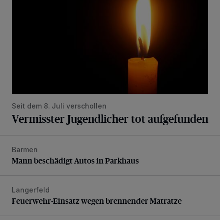
Seit dem 8. Juli verschollen
Vermisster Jugendlicher tot aufgefunden
Barmen
Mann beschädigt Autos in Parkhaus
Mann beschädigt Autos in Parkhaus
Langerfeld
Feuerwehr-Einsatz wegen brennender Matratze
Feuerwehr-Einsatz wegen brennender Matratze