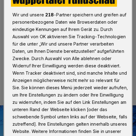
Botanischen Garten
Wir und unsere
218
-Partner speichern und greifen auf
Wuppertal
·
Mit den ersten warmen Sonnenstrahlen
zeigt sich der Botanische Garten auf der Wuppertaler
personenbezogene Daten wie Browserdaten oder
Hardt von seiner schönsten Seite: Krokusse recken ihre
eindeutige Kennungen auf Ihrem Gerät zu. Durch
Köpfe aus der Erde, Narzissen leuchten in sattem Gelb,
Auswahl von OK aktivieren Sie Tracking-Technologien
und die Natur erwacht aus ihrem Winterschlaf. Wer die
für die unter „Wir und unsere Partner verarbeiten
farbenfrohe Blütenpracht hautnah erleben möchte, hat
Daten, um Ihnen Dienste bereitzustellen“ aufgeführten
an zwei Terminen die Gelegenheit dazu.
Zwecke. Durch Auswahl von Alle ablehnen oder
Widerruf Ihrer Einwilligung werden diese deaktiviert.
Wenn Tracker deaktiviert sind, sind manche Inhalte und
18.03.2025 , 16:30 Uhr
Eine Minute Lesezeit
Anzeigen möglicherweise nicht mehr so relevant für
Sie. Sie können dieses Menü jederzeit wieder aufrufen,
um Ihre Einstellungen zu ändern oder Ihre Einwilligung
zu widerrufen, indem Sie auf den Link Einstellungen am
unteren Rand der Webseite klicken [oder das
schwebende Symbol unten links auf der Webseite, falls
zutreffend]. Ihre Einstellungen gelten innerhalb unseres
Website. Weitere Informationen finden Sie in unserer