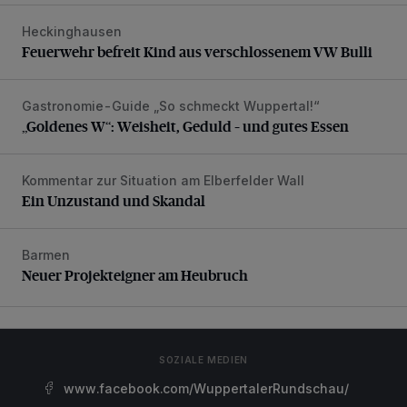
Heckinghausen
Feuerwehr befreit Kind aus verschlossenem VW Bulli
Feuerwehr befreit Kind aus verschlossenem VW Bulli
Gastronomie-Guide „So schmeckt Wuppertal!“
„Goldenes W“: Weisheit, Geduld – und gutes Essen
„Goldenes W“: Weisheit, Geduld – und gutes Essen
Kommentar zur Situation am Elberfelder Wall
Ein Unzustand und Skandal
Ein Unzustand und Skandal
Barmen
Neuer Projekteigner am Heubruch
Neuer Projekteigner am Heubruch
SOZIALE MEDIEN
www.facebook.com/WuppertalerRundschau/