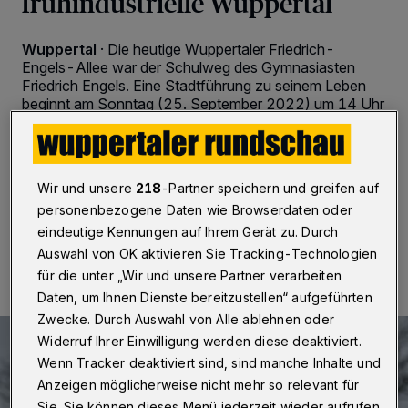
frühindustrielle Wuppertal
Wuppertal
·
Die heutige Wuppertaler Friedrich-
Engels-Allee war der Schulweg des Gymnasiasten
Friedrich Engels. Eine Stadtführung zu seinem Leben
beginnt am Sonntag (25. September 2022) um 14 Uhr
an der Schwebebahnstation Völklinger Straße. Bereits
um 11 Uhr startet eine öffentliche Führung durch das
Engels-Haus.
Wir und unsere
218
-Partner speichern und greifen auf
personenbezogene Daten wie Browserdaten oder
eindeutige Kennungen auf Ihrem Gerät zu. Durch
22.09.2022 , 12:30 Uhr
Eine Minute Lesezeit
Auswahl von OK aktivieren Sie Tracking-Technologien
für die unter „Wir und unsere Partner verarbeiten
Daten, um Ihnen Dienste bereitzustellen“ aufgeführten
Zwecke. Durch Auswahl von Alle ablehnen oder
Widerruf Ihrer Einwilligung werden diese deaktiviert.
Wenn Tracker deaktiviert sind, sind manche Inhalte und
Anzeigen möglicherweise nicht mehr so relevant für
Sie. Sie können dieses Menü jederzeit wieder aufrufen,