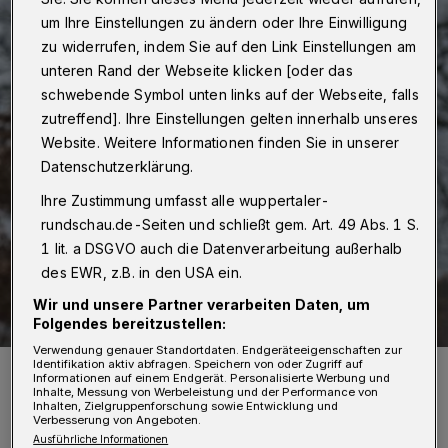
um Ihre Einstellungen zu ändern oder Ihre Einwilligung
zu widerrufen, indem Sie auf den Link Einstellungen am
unteren Rand der Webseite klicken [oder das
schwebende Symbol unten links auf der Webseite, falls
zutreffend]. Ihre Einstellungen gelten innerhalb unseres
Website. Weitere Informationen finden Sie in unserer
Datenschutzerklärung.
Ihre Zustimmung umfasst alle wuppertaler-
rundschau.de-Seiten und schließt gem. Art. 49 Abs. 1 S.
1 lit. a DSGVO auch die Datenverarbeitung außerhalb
des EWR, z.B. in den USA ein.
Wir und unsere Partner verarbeiten Daten, um
Folgendes bereitzustellen:
Verwendung genauer Standortdaten. Endgeräteeigenschaften zur
Identifikation aktiv abfragen. Speichern von oder Zugriff auf
Friedrich Engels ist im Unterbarmer Stadtbild präsent.
Informationen auf einem Endgerät. Personalisierte Werbung und
Foto: Stadt Wuppertal/Gerd Neumann
Inhalte, Messung von Werbeleistung und der Performance von
Inhalten, Zielgruppenforschung sowie Entwicklung und
Verbesserung von Angeboten.
Ausführliche Informationen