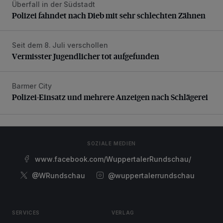
Überfall in der Südstadt
Polizei fahndet nach Dieb mit sehr schlechten Zähnen
Polizei fahndet nach Dieb mit sehr schlechten Zähnen
Seit dem 8. Juli verschollen
Vermisster Jugendlicher tot aufgefunden
Vermisster Jugendlicher tot aufgefunden
Barmer City
Polizei-Einsatz und mehrere Anzeigen nach Schlägerei
Polizei-Einsatz und mehrere Anzeigen nach Schlägerei
SOZIALE MEDIEN
www.facebook.com/WuppertalerRundschau/
@WRundschau
@wuppertalerrundschau
SERVICES
VERLAG