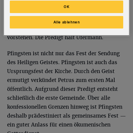
Laurentius gefeiert. Der evangelische Pfarrer
OK
Erhard Ufermann wird dem ökumenischen
Gottesdienst gemeinsam mit dem
Alle ablehnen
Pastoralreferenten Dr. Werner Kleine
vorstehen. Die Predigt hält Ufermann.
Pfingsten ist nicht nur das Fest der Sendung
des Heiligen Geistes. Pfingsten ist auch das
Ursprungsfest der Kirche. Durch den Geist
ermutigt verkündet Petrus zum ersten Mal
öffentlich. Aufgrund dieser Predigt entsteht
schließlich die erste Gemeinde. Über alle
konfessionellen Grenzen hinweg ist Pfingsten
deshalb prädestiniert als gemeinsames Fest —
ein guter Anlass für einen ökumenischen