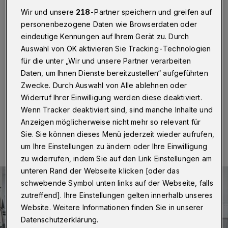
Klängen
Wir und unsere
218
-Partner speichern und greifen auf
personenbezogene Daten wie Browserdaten oder
Wuppertal
·
Im Programm des Stadtfestes „Barmen
eindeutige Kennungen auf Ihrem Gerät zu. Durch
live“ sind am Donnerstag (26. Mai 2022) neben
Tanzgruppen und Schlagern auch junge afrikanische
Auswahl von OK aktivieren Sie Tracking-Technologien
Rhythmuskünstler zu finden. Sie treten ab 18 Uhr auf
für die unter „Wir und unsere Partner verarbeiten
der Bühne auf dem Johannes-Rau-Platz vor dem
Daten, um Ihnen Dienste bereitzustellen“ aufgeführten
Rathaus auf.
Zwecke. Durch Auswahl von Alle ablehnen oder
Widerruf Ihrer Einwilligung werden diese deaktiviert.
Wenn Tracker deaktiviert sind, sind manche Inhalte und
23.05.2022 , 09:30 Uhr
Eine Minute Lesezeit
Anzeigen möglicherweise nicht mehr so relevant für
Sie. Sie können dieses Menü jederzeit wieder aufrufen,
um Ihre Einstellungen zu ändern oder Ihre Einwilligung
zu widerrufen, indem Sie auf den Link Einstellungen am
unteren Rand der Webseite klicken [oder das
schwebende Symbol unten links auf der Webseite, falls
zutreffend]. Ihre Einstellungen gelten innerhalb unseres
Website. Weitere Informationen finden Sie in unserer
Datenschutzerklärung.