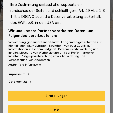
Ihre Zustimmung umfasst alle wuppertaler-
rundschau.de-Seiten und schließt gem. Art. 49 Abs. 1 S.
1 lit. a DSGVO auch die Datenverarbeitung außerhalb
des EWR, z.B. in den USA ein.
Wir und unsere Partner verarbeiten Daten, um
Folgendes bereitzustellen:
Verwendung genauer Standortdaten. Endgeräteeigenschaften zur
Amadou, Mamadou und Lamine sind vor dem Rathaus zu hören.
Identifikation aktiv abfragen. Speichern von oder Zugriff auf
Informationen auf einem Endgerät. Personalisierte Werbung und
Foto: Afrika 422 - by Kalle Waldinger
Inhalte, Messung von Werbeleistung und der Performance von
Inhalten, Zielgruppenforschung sowie Entwicklung und
Verbesserung von Angeboten.
Ausführliche Informationen
Impressum
Datenschutz
„Afrika 422“ – so könnte man das Projekt
nennen. Jung und talentiert, die drei Musiker
Einstellungen
wissen, was die Zuschauerinnen und
Zuschauer wollen: Kaskaden aus
OK