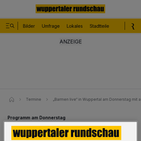
Bilder
Umfrage
Lokales
Stadtteile
Sport
Le
Termine
„Barmen live“ in Wuppertal am Donnerstag mit 
Programm am Donnerstag
„Barmen live“ mit afrikanischen