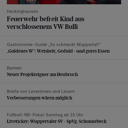
Heckinghausen
Feuerwehr befreit Kind aus
verschlossenem VW Bulli
Gastronomie-Guide „So schmeckt Wuppertal!“
„Goldenes W“: Weisheit, Geduld – und gutes Essen
„Goldenes W“: Weisheit, Geduld – und gutes Essen
Barmen
Neuer Projekteigner am Heubruch
Neuer Projekteigner am Heubruch
Briefe von Leserinnen und Lesern
Verbesserungen wären möglich
Verbesserungen wären möglich
Fußball-NR-Pokal: Sonntag ab 15 Uhr
Liveticker: Wuppertaler SV – SpVg. Schonnebeck
Liveticker: Wuppertaler SV – SpVg. Schonnebeck