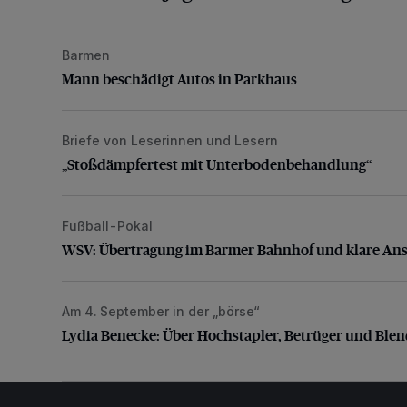
Barmen
Mann beschädigt Autos in Parkhaus
Mann beschädigt Autos in Parkhaus
Briefe von Leserinnen und Lesern
„Stoßdämpfertest mit Unterbodenbehandlung“
„Stoßdämpfertest mit Unterbodenbehandlung“
Fußball-Pokal
WSV: Übertragung im Barmer Bahnhof und klare An
WSV: Übertragung im Barmer Bahnhof und klare An
Am 4. September in der „börse“
Lydia Benecke: Über Hochstapler, Betrüger und Blen
Lydia Benecke: Über Hochstapler, Betrüger und Ble