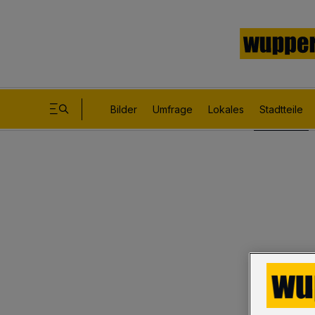
Bilder
Umfrage
Lokales
Stadtteile