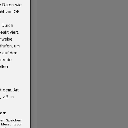
e Daten wie
ahl von OK
r
. Durch
aktiviert.
erweise
frufen, um
e auf den
ebende
elten
 gem. Art.
z.B. in
en:
gen. Speichern
e, Messung von