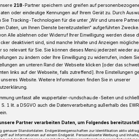
unsere
218
-Partner speichern und greifen auf personenbezogen
aten oder eindeutige Kennungen auf Ihrem Gerät zu. Durch Ausw
n Sie Tracking-Technologien für die unter „Wir und unsere Partne
Vision für eine „neue“ Loher Straße in Wuppertal-Unterbarmen
en Daten, um Ihnen Dienste bereitzustellen“ aufgeführten Zwecke
on Alle ablehnen oder Widerruf Ihrer Einwilligung werden diese de
cker deaktiviert sind, sind manche Inhalte und Anzeigen möglich
r so relevant für Sie. Sie können dieses Menü jederzeit wieder au
tellungen zu ändern oder Ihre Einwilligung zu widerrufen, indem Si
ine „neue“ Loher
stellungen am unteren Rand der Webseite klicken [oder das schw
ten links auf der Webseite, falls zutreffend]. Ihre Einstellungen g
 unseres Website. Weitere Informationen finden Sie in unserer
utzerklärung.
immung umfasst alle wuppertaler-rundschau.de-Seiten und schließt
biles Wuppertal“ organisiert für den 14.
 S. 1 lit. a DSGVO auch die Datenverarbeitung außerhalb des EWR, 
 16 Uhr eine Versammlung unter dem
ein.
ert“. Dabei soll die Umgestaltung der
unsere Partner verarbeiten Daten, um Folgendes bereitzustell
 sicht- und erlebbar erprobt werden.
 genauer Standortdaten. Endgeräteeigenschaften zur Identifikation aktiv abfra
griff auf Informationen auf einem Endgerät. Personalisierte Werbung und Inhalt