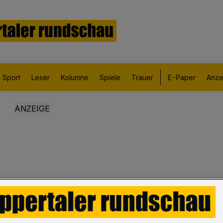
Sport
Leser
Kolumne
Spiele
Trauer
E-Paper
Anze