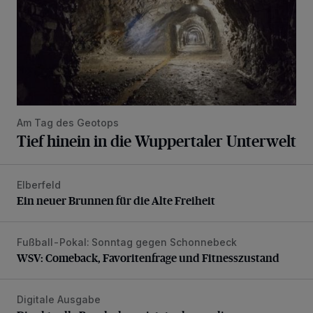
Am Tag des Geotops
Tief hinein in die Wuppertaler Unterwelt
Elberfeld
Ein neuer Brunnen für die Alte Freiheit
Ein neuer Brunnen für die Alte Freiheit
Fußball-Pokal: Sonntag gegen Schonnebeck
WSV: Comeback, Favoritenfrage und Fitnesszustand
WSV: Comeback, Favoritenfrage und Fitnesszustand
Digitale Ausgabe
Die aktuelle Rundschau – jetzt schon online