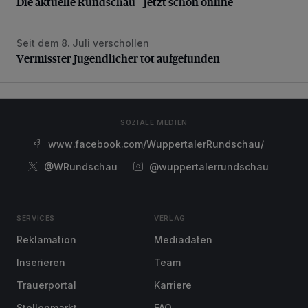
Die aktuelle Rundschau – jetzt schon online
Seit dem 8. Juli verschollen
Vermisster Jugendlicher tot aufgefunden
Vermisster Jugendlicher tot aufgefunden
SOZIALE MEDIEN
www.facebook.com/WuppertalerRundschau/
@WRundschau
@wuppertalerrundschau
SERVICES
VERLAG
Reklamation
Mediadaten
Inserieren
Team
Trauerportal
Karriere
Stellenmarkt
FAQ