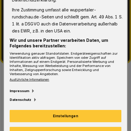
Ihre Zustimmung umfasst alle wuppertaler-
rundschau.de-Seiten und schließt gem. Art. 49 Abs. 1 S.
1 lit. a DSGVO auch die Datenverarbeitung außerhalb
des EWR, z.B. in den USA ein.
Wir und unsere Partner verarbeiten Daten, um
Folgendes bereitzustellen:
Verwendung genauer Standortdaten. Endgeräteeigenschaften zur
Identifikation aktiv abfragen. Speichern von oder Zugriff auf
Informationen auf einem Endgerät. Personalisierte Werbung und
Inhalte, Messung von Werbeleistung und der Performance von
Wer kennt ihn nicht!
Inhalten, Zielgruppenforschung sowie Entwicklung und
Verbesserung von Angeboten.
Foto: Mobile Oase
Ausführliche Informationen
Impressum
Datenschutz
„Wir füllen Ihren persönlichen
Einstellungen
Anamnesebogen aus und kümmern uns um