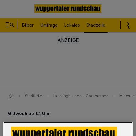
Bilder
Umfrage
Lokales
Stadtteile
Sport
Le
Stadtteile
Heckinghausen - Oberbarmen
Mittwoch
Mittwoch ab 14 Uhr
Exklusive Kuren in Bad