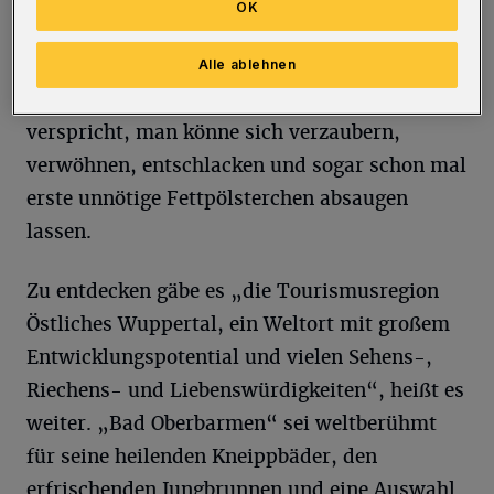
einen maßgeschneiderten Kurschatten”,
OK
verspricht Daniela Raimund von der
einzigartigen Tourismuszentrale auf dem
Alle ablehnen
Peter-Hansen-Platz. Und Kollege Roland Brus
verspricht, man könne sich verzaubern,
verwöhnen, entschlacken und sogar schon mal
erste unnötige Fettpölsterchen absaugen
lassen.
Zu entdecken gäbe es „die Tourismusregion
Östliches Wuppertal, ein Weltort mit großem
Entwicklungspotential und vielen Sehens-,
Riechens- und Liebenswürdigkeiten“, heißt es
weiter. „Bad Oberbarmen“ sei weltberühmt
für seine heilenden Kneippbäder, den
erfrischenden Jungbrunnen und eine Auswahl