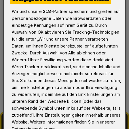
Oberbarmen
Wir und unsere
218
-Partner speichern und greifen auf
Wuppertal
·
„Waren Sie schon mal in Bad
personenbezogene Daten wie Browserdaten oder
Oberbarmen? Nein? Dann wird es Zeit, denn Bad
eindeutige Kennungen auf Ihrem Gerät zu. Durch
Oberbarmen ist ein zertifizierter Luftkurort entlang der
Auswahl von OK aktivieren Sie Tracking-Technologien
lieblichen Wupper, die sich hier romantisch durchs Tale
schlängelt”, heißt es in einer Einladung der
für die unter „Wir und unsere Partner verarbeiten
Künstlerinnen- und Künstlergruppe „Mobile Oase“. Der
Daten, um Ihnen Dienste bereitzustellen“ aufgeführten
Kuraufenthalt der besonderen Art findet am Mittwoch
Zwecke. Durch Auswahl von Alle ablehnen oder
(26. März 2025) von 14 bis 18 Uhr vor der Färberei
Widerruf Ihrer Einwilligung werden diese deaktiviert.
(Peter-Hansen-Platz 1) statt.
Wenn Tracker deaktiviert sind, sind manche Inhalte und
Anzeigen möglicherweise nicht mehr so relevant für
Sie. Sie können dieses Menü jederzeit wieder aufrufen,
21.03.2025 , 11:00 Uhr
Eine Minute Lesezeit
um Ihre Einstellungen zu ändern oder Ihre Einwilligung
zu widerrufen, indem Sie auf den Link Einstellungen am
unteren Rand der Webseite klicken [oder das
schwebende Symbol unten links auf der Webseite, falls
zutreffend]. Ihre Einstellungen gelten innerhalb unseres
Website. Weitere Informationen finden Sie in unserer
Datenschutzerklärung.