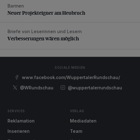
Barmen
Neuer Projekteigner am Heubruch
Neuer Projekteigner am Heubruch
Briefe von Leserinnen und Lesern
Verbesserungen wären möglich
Verbesserungen wären möglich
SOZIALE MEDIEN
www.facebook.com/WuppertalerRundschau/
@WRundschau
@wuppertalerrundschau
SERVICES
VERLAG
Reklamation
Mediadaten
Inserieren
Team