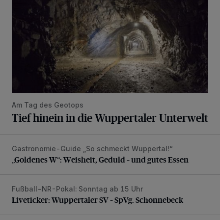
Am Tag des Geotops
Tief hinein in die Wuppertaler Unterwelt
Gastronomie-Guide „So schmeckt Wuppertal!“
„Goldenes W“: Weisheit, Geduld – und gutes Essen
„Goldenes W“: Weisheit, Geduld – und gutes Essen
Fußball-NR-Pokal: Sonntag ab 15 Uhr
Liveticker: Wuppertaler SV – SpVg. Schonnebeck
Liveticker: Wuppertaler SV – SpVg. Schonnebeck