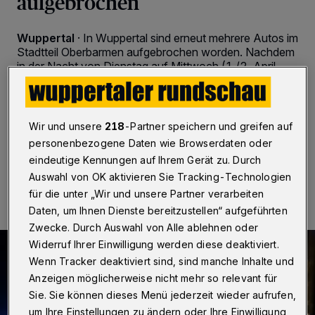
aufgebrochen
Wuppertal
·
In Wuppertal sind erneut mehrere Autos im
Stadtteil Oberbarmen aufgebrochen worden. Nachdem
in der Nacht von Dienstag auf Mittwoch (1./2. April
2025) der Bereich Schwarzbach betroffen war, war
von Donnerstag auf Freitag (3./4. April) nun die nicht
weit entfernte Eintrachtstraße der Ort des Geschehens.
Wir und unsere
218
-Partner speichern und greifen auf
personenbezogene Daten wie Browserdaten oder
eindeutige Kennungen auf Ihrem Gerät zu. Durch
04.04.2025 , 12:09 Uhr
Eine Minute Lesezeit
Auswahl von OK aktivieren Sie Tracking-Technologien
für die unter „Wir und unsere Partner verarbeiten
Daten, um Ihnen Dienste bereitzustellen“ aufgeführten
Zwecke. Durch Auswahl von Alle ablehnen oder
Widerruf Ihrer Einwilligung werden diese deaktiviert.
Wenn Tracker deaktiviert sind, sind manche Inhalte und
Anzeigen möglicherweise nicht mehr so relevant für
Sie. Sie können dieses Menü jederzeit wieder aufrufen,
um Ihre Einstellungen zu ändern oder Ihre Einwilligung