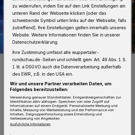
zu widerrufen, indem Sie auf den Link Einstellungen am
unteren Rand der Webseite klicken [oder das
schwebende Symbol unten links auf der Webseite, falls
zutreffend]. Ihre Einstellungen gelten innerhalb unseres
Website. Weitere Informationen finden Sie in unserer
Datenschutzerklärung.
Ihre Zustimmung umfasst alle wuppertaler-
rundschau.de-Seiten und schließt gem. Art. 49 Abs. 1 S.
Symbolbild.
Foto: Christoph Petersen
1 lit. a DSGVO auch die Datenverarbeitung außerhalb
des EWR, z.B. in den USA ein.
Wir und unsere Partner verarbeiten Daten, um
Folgendes bereitzustellen:
Verwendung genauer Standortdaten. Endgeräteeigenschaften zur
D
Identifikation aktiv abfragen. Speichern von oder Zugriff auf
ie Leitstelle der Polizei erreichte gegen
Informationen auf einem Endgerät. Personalisierte Werbung und
Inhalte, Messung von Werbeleistung und der Performance von
3:20 Uhr über den Notruf der Hinweis,
Inhalten, Zielgruppenforschung sowie Entwicklung und
Verbesserung von Angeboten.
dass in der Eintrachtstraße zwei Männer
Ausführliche Informationen
mehrere Pkw gewaltsam öffneten. Ein Zeuge