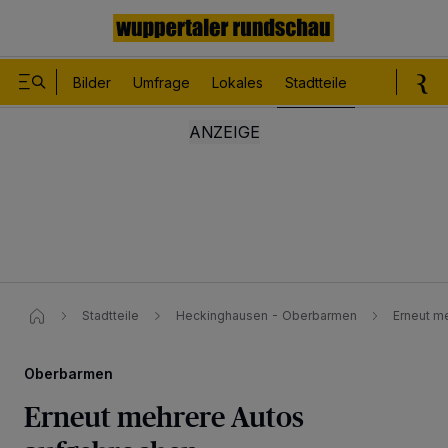
Bilder
Umfrage
Lokales
Stadtteile
Sport
Le
Stadtteile
Heckinghausen - Oberbarmen
Erneut m
Oberbarmen
Erneut mehrere Autos