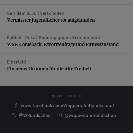
Seit dem 8. Juli verschollen
Vermisster Jugendlicher tot aufgefunden
Vermisster Jugendlicher tot aufgefunden
Fußball-Pokal: Sonntag gegen Schonnebeck
WSV: Comeback, Favoritenfrage und Fitnesszustand
WSV: Comeback, Favoritenfrage und Fitnesszustand
Elberfeld
Ein neuer Brunnen für die Alte Freiheit
Ein neuer Brunnen für die Alte Freiheit
SOZIALE MEDIEN
www.facebook.com/WuppertalerRundschau/
@WRundschau
@wuppertalerrundschau