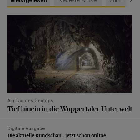
Meistgelesen
Neueste Artikel
Zum Thema
Tief hinein in die Wuppertaler Unterwelt
Am Tag des Geotops
Tief hinein in die Wuppertaler Unterwelt
Digitale Ausgabe
Die aktuelle Rundschau – jetzt schon online
Die aktuelle Rundschau – jetzt schon online