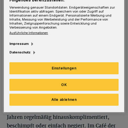
Opernhaus und kein Kino barrierefrei war,
Verwendung genauer Standortdaten. Endgeräteeigenschaften zur
Identifikation aktiv abfragen. Speichern von oder Zugriff auf
sodass Menschen mit Handicap nur mit
Informationen auf einem Endgerät. Personalisierte Werbung und
Inhalte, Messung von Werbeleistung und der Performance von
Inhalten, Zielgruppenforschung sowie Entwicklung und
großem Aufwand Kulturveranstaltungen
Verbesserung von Angeboten.
besuchen konnten. Die Färberei ist räumlich
Ausführliche Informationen
sehr gut barrierefrei und das war damals ein
Impressum
Novum.
Datenschutz
15 Jahre später wurde deutlich, dass
Einstellungen
inzwischen auch andere Kulturstätten
nachgerüstet hatten – Gott sei Dank. Das gilt
OK
auch für das Café: Menschen mit sogenannten
nicht sichtbaren Behinderungen, aber starken
Alle ablehnen
Verhaltensauffälligkeiten wurden vor 30
Jahren regelmäßig hinauskomplimentiert,
beschimpft oder einfach negiert. Im Café der