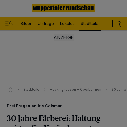
Bilder
Umfrage
Lokales
Stadtteile
Sport
Le
Stadtteile
Heckinghausen - Oberbarmen
30 Jahre
Drei Fragen an Iris Colsman
30 Jahre Färberei: Haltung