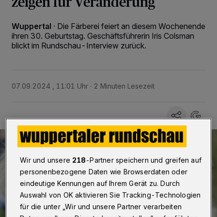
zeigen für Veränderung
Wuppertal
·
Die Färberei feiert an diesem Wochenende
ihren 30. Geburtstag. Geschäftsführerin Iris Colsman
blickt im Rundschau-Interview zurück.
07.09.2024 , 11:01 Uhr
2 Minuten Lesezeit
Wir und unsere
218
-Partner speichern und greifen auf
personenbezogene Daten wie Browserdaten oder
eindeutige Kennungen auf Ihrem Gerät zu. Durch
Auswahl von OK aktivieren Sie Tracking-Technologien
für die unter „Wir und unsere Partner verarbeiten