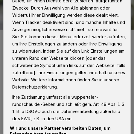
Daten, um Ihnen Dienste bereitzustellen“ aufgeführten
Zwecke. Durch Auswahl von Alle ablehnen oder
Widerruf Ihrer Einwilligung werden diese deaktiviert.
Wenn Tracker deaktiviert sind, sind manche Inhalte und
Anzeigen möglicherweise nicht mehr so relevant für
Iris Colsman.
Sie. Sie können dieses Menü jederzeit wieder aufrufen,
Foto: Uwe Schinkel
um Ihre Einstellungen zu ändern oder Ihre Einwilligung
zu widerrufen, indem Sie auf den Link Einstellungen am
unteren Rand der Webseite klicken [oder das
schwebende Symbol unten links auf der Webseite, falls
zutreffend]. Ihre Einstellungen gelten innerhalb unseres
R
Website. Weitere Informationen finden Sie in unserer
undschau: In 30 Jahren passiert eine Menge.
Datenschutzerklärung.
Was war die wichtigste Errungenschaft der
Ihre Zustimmung umfasst alle wuppertaler-
Färberei?
rundschau.de-Seiten und schließt gem. Art. 49 Abs. 1 S.
1 lit. a DSGVO auch die Datenverarbeitung außerhalb
Colsmann:
„Es stimmt – da passiert eine
des EWR, z.B. in den USA ein.
Menge. Wir können uns kaum noch vorstellen,
Wir und unsere Partner verarbeiten Daten, um
dass vor 30 Jahren kein Theater, kein
Folgendes bereitzustellen: