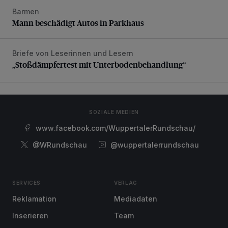
Barmen
Mann beschädigt Autos in Parkhaus
Mann beschädigt Autos in Parkhaus
Briefe von Leserinnen und Lesern
„Stoßdämpfertest mit Unterbodenbehandlung“
„Stoßdämpfertest mit Unterbodenbehandlung“
SOZIALE MEDIEN
www.facebook.com/WuppertalerRundschau/
@WRundschau
@wuppertalerrundschau
SERVICES
VERLAG
Reklamation
Mediadaten
Inserieren
Team