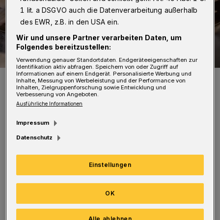
1 lit. a DSGVO auch die Datenverarbeitung außerhalb
des EWR, z.B. in den USA ein.
Wir und unsere Partner verarbeiten Daten, um
Folgendes bereitzustellen:
Verwendung genauer Standortdaten. Endgeräteeigenschaften zur
Identifikation aktiv abfragen. Speichern von oder Zugriff auf
Informationen auf einem Endgerät. Personalisierte Werbung und
Auch Würstchen sind im Angebot.
Inhalte, Messung von Werbeleistung und der Performance von
Inhalten, Zielgruppenforschung sowie Entwicklung und
Foto: Christoph Petersen
Verbesserung von Angeboten.
Ausführliche Informationen
Impressum
Datenschutz
Ab 12.30 Uhr fährt ein kleines nostalgisches
Einstellungen
Kinder-Karussell am Eingang der
Hütterstraße. Ab 15 Uhr sind alle Stände und
OK
Zelte zwischen den Häusern in der Hütte
offen.
Alle ablehnen