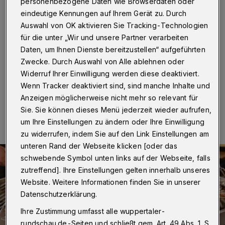
Bier und Eierpunsch
personenbezogene Daten wie Browserdaten oder
eindeutige Kennungen auf Ihrem Gerät zu. Durch
Auswahl von OK aktivieren Sie Tracking-Technologien
Wuppertal
·
Der „Cronenberger Hüttenzauber“ steigt
am 14. Dezember 2024 zum fünften Mal in der kleinen
für die unter „Wir und unsere Partner verarbeiten
„Altstadt“. Veranstalter ist der Cronenberger Heimat-
Daten, um Ihnen Dienste bereitzustellen“ aufgeführten
und Bürgerverein (CHBV).
Zwecke. Durch Auswahl von Alle ablehnen oder
Widerruf Ihrer Einwilligung werden diese deaktiviert.
Wenn Tracker deaktiviert sind, sind manche Inhalte und
Anzeigen möglicherweise nicht mehr so relevant für
04.12.2024 , 09:00 Uhr
Eine Minute Lesezeit
Sie. Sie können dieses Menü jederzeit wieder aufrufen,
um Ihre Einstellungen zu ändern oder Ihre Einwilligung
zu widerrufen, indem Sie auf den Link Einstellungen am
unteren Rand der Webseite klicken [oder das
schwebende Symbol unten links auf der Webseite, falls
zutreffend]. Ihre Einstellungen gelten innerhalb unseres
Website. Weitere Informationen finden Sie in unserer
Datenschutzerklärung.
Ihre Zustimmung umfasst alle wuppertaler-
rundschau.de-Seiten und schließt gem. Art. 49 Abs. 1 S.