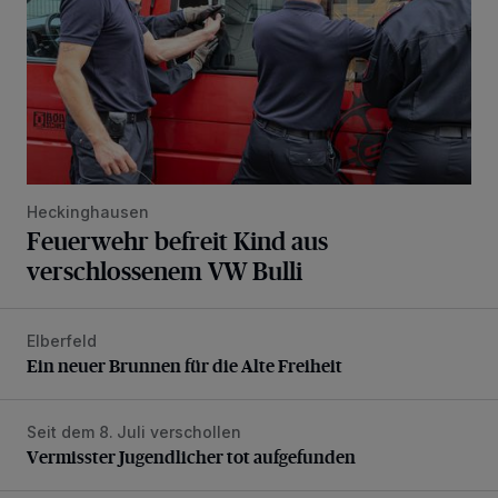
Heckinghausen
Feuerwehr befreit Kind aus
verschlossenem VW Bulli
Elberfeld
Ein neuer Brunnen für die Alte Freiheit
Ein neuer Brunnen für die Alte Freiheit
Seit dem 8. Juli verschollen
Vermisster Jugendlicher tot aufgefunden
Vermisster Jugendlicher tot aufgefunden